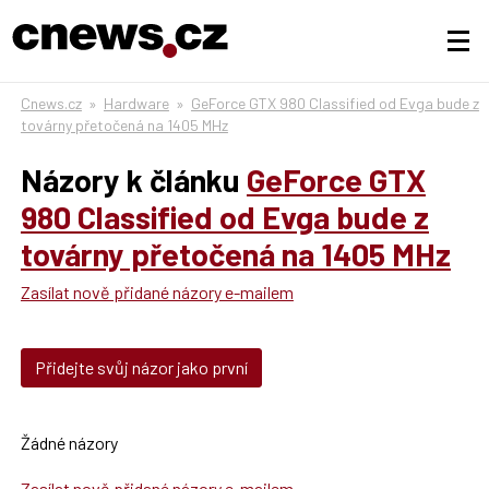
Cnews.cz
»
Hardware
»
GeForce GTX 980 Classified od Evga bude z
továrny přetočená na 1405 MHz
Názory k článku
GeForce GTX
980 Classified od Evga bude z
továrny přetočená na 1405 MHz
Zasílat nově přidané názory e-mailem
Přidejte svůj názor jako první
Žádné názory
Zasílat nově přidané názory e-mailem