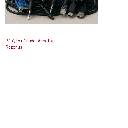
Páni, to už bude přímotop
Rezonus