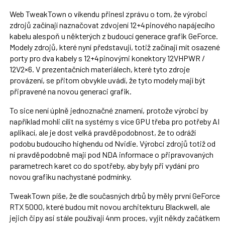
Web TweakTown o víkendu přinesl zprávu o tom, že výrobci
zdrojů začínají naznačovat zdvojení 12+4pinového napájecího
kabelu alespoň u některých z budoucí generace grafik GeForce.
Modely zdrojů, které nyní představují, totiž začínají mít osazené
porty pro dva kabely s 12+4pinovými konektory 12VHPWR /
12V2×6. V prezentačních materiálech, které tyto zdroje
provázení, se přitom obvykle uvádí, že tyto modely mají být
připravené na novou generaci grafik.
To sice není úplně jednoznačné znamení, protože výrobci by
například mohli cílit na systémy s více GPU třeba pro potřeby AI
aplikací, ale je dost velká pravděpodobnost, že to odráží
podobu budoucího highendu od Nvidie. Výrobci zdrojů totiž od
ní pravděpodobně mají pod NDA informace o připravovaných
parametrech karet co do spotřeby, aby byly při vydání pro
novou grafiku nachystané podmínky.
TweakTown píše, že dle současných drbů by měly první GeForce
RTX 5000, které budou mít novou architekturu Blackwell, ale
jejich čipy asi stále používají 4nm proces, vyjít někdy začátkem