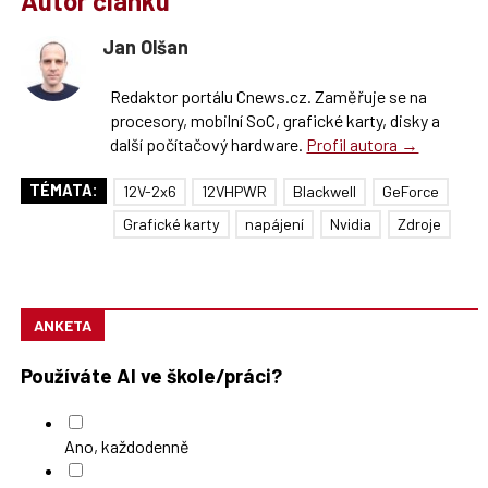
Autor článku
Jan Olšan
Redaktor portálu Cnews.cz. Zaměřuje se na
procesory, mobilní SoC, grafické karty, disky a
další počítačový hardware.
Profil autora →
TÉMATA:
12V-2x6
12VHPWR
Blackwell
GeForce
Grafické karty
napájení
Nvidia
Zdroje
ANKETA
Používáte AI ve škole/práci?
Ano, každodenně