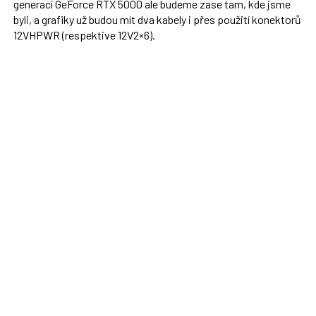
generací GeForce RTX 5000 ale budeme zase tam, kde jsme
byli, a grafiky už budou mít dva kabely i přes použití konektorů
12VHPWR (respektive 12V2×6).