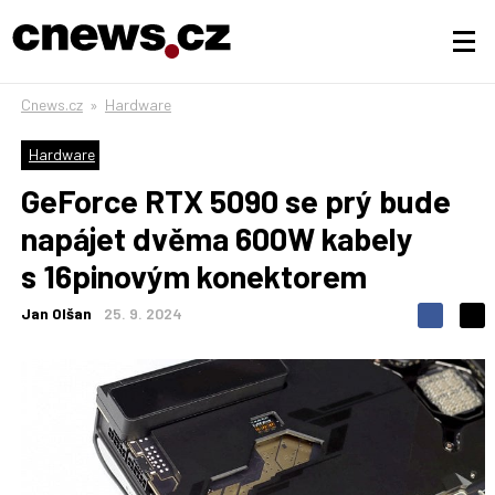
Cnews.cz
»
Hardware
Hardware
GeForce RTX 5090 se prý bude
napájet dvěma 600W kabely
s 16pinovým konektorem
Jan Olšan
25. 9. 2024
S
S
S
d
d
d
í
í
í
l
l
e
e
l
j
j
t
e
t
e
e
t
n
n
a
a