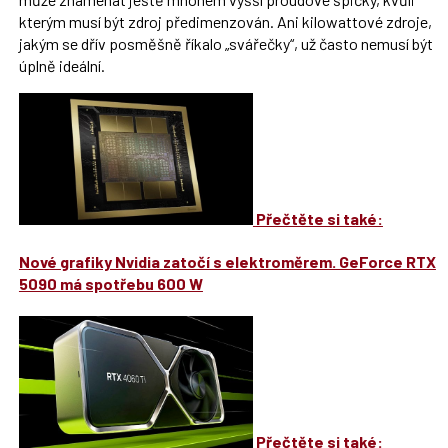
kterým musí být zdroj předimenzován. Ani kilowattové zdroje,
jakým se dřív posměšně říkalo „svářečky“, už často nemusí být
úplně ideální.
Přečtěte si také:
Nové grafiky Nvidia zatočí s elektroměrem. GeForce RTX
5090 má spotřebu 600 W
Přečtěte si také: