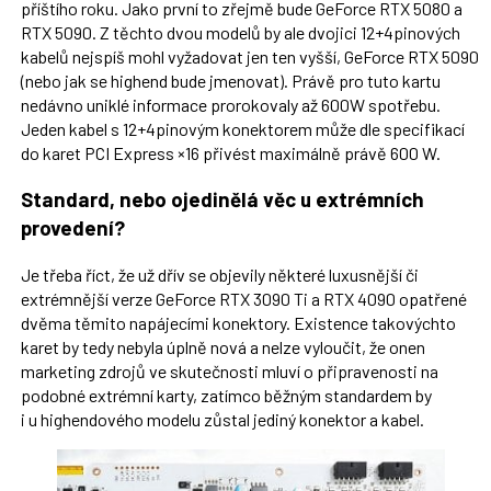
příštího roku. Jako první to zřejmě bude GeForce RTX 5080 a
RTX 5090. Z těchto dvou modelů by ale dvojici 12+4pinových
kabelů nejspíš mohl vyžadovat jen ten vyšší, GeForce RTX 5090
(nebo jak se highend bude jmenovat). Právě pro tuto kartu
nedávno uniklé informace prorokovaly až 600W spotřebu.
Jeden kabel s 12+4pinovým konektorem může dle specifikací
do karet PCI Express ×16 přivést maximálně právě 600 W.
Standard, nebo ojedinělá věc u extrémních
provedení?
Je třeba říct, že už dřív se objevily některé luxusnější či
extrémnější verze GeForce RTX 3090 Ti a RTX 4090 opatřené
dvěma těmito napájecími konektory. Existence takovýchto
karet by tedy nebyla úplně nová a nelze vyloučit, že onen
marketing zdrojů ve skutečnosti mluví o připravenosti na
podobné extrémní karty, zatímco běžným standardem by
i u highendového modelu zůstal jediný konektor a kabel.