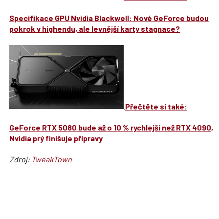
Specifikace GPU Nvidia Blackwell: Nové GeForce budou
pokrok v highendu, ale levnější karty stagnace?
Přečtěte si také:
GeForce RTX 5080 bude až o 10 % rychlejší než RTX 4090,
Nvidia prý finišuje přípravy
Zdroj:
TweakTown