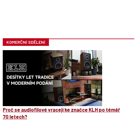
KOMERČNÍ SDĚLENÍ
Proč se audiofilové vracejí ke značce KLH po téměř
70 letech?