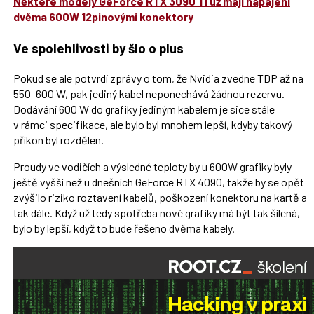
Některé modely GeForce RTX 3090 Ti už mají napájení
dvěma 600W 12pinovými konektory
Ve spolehlivosti by šlo o plus
Pokud se ale potvrdí zprávy o tom, že Nvidia zvedne TDP až na
550–600 W, pak jediný kabel neponechává žádnou rezervu.
Dodávání 600 W do grafiky jediným kabelem je sice stále
v rámci specifikace, ale bylo byl mnohem lepší, kdyby takový
příkon byl rozdělen.
Proudy ve vodičích a výsledné teploty by u 600W grafiky byly
ještě vyšší než u dnešních GeForce RTX 4090, takže by se opět
zvýšilo riziko roztavení kabelů, poškození konektoru na kartě a
tak dále. Když už tedy spotřeba nové grafiky má být tak šílená,
bylo by lepší, když to bude řešeno dvěma kabely.