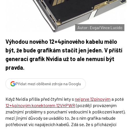
F
s
a
í
c
t
e
i
b
X
o
o
Autor: Evga/Vince Lucido
k
u
Výhodou nového 12+4pinového kabelu mělo
být, že bude grafikám stačit jen jeden. V příští
generaci grafik Nvidia už to ale nemusí být
pravda.
Přidat mezi oblíbené zdroje na Googlu
Když Nvidia přišla před čtyřmi lety s
nejprve 12pinovým
a poté
12+4pinovým konektorem 12VHPWR
(později provázeným
značnými problémy s poruchami vedoucími k poškození karet),
mezi jinými důvody se uvádělo to, že s ním grafika nebude
potřebovat víc napájecích kabelů. Zdá se, že s přicházející