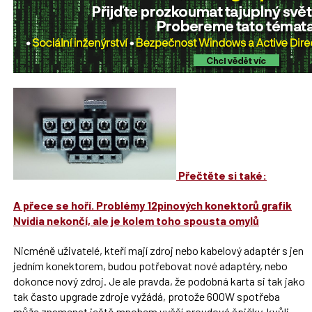
Přečtěte si také:
A přece se hoří. Problémy 12pinových konektorů grafik
Nvidia nekončí, ale je kolem toho spousta omylů
Nicméně uživatelé, kteří mají zdroj nebo kabelový adaptér s jen
jedním konektorem, budou potřebovat nové adaptéry, nebo
dokonce nový zdroj. Je ale pravda, že podobná karta si tak jako
tak často upgrade zdroje vyžádá, protože 600W spotřeba
může znamenat ještě mnohem vyšší proudové špičky, kvůli