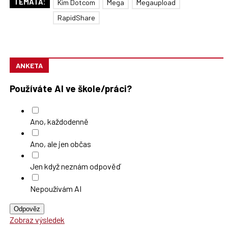
TÉMATA:
Kim Dotcom
Mega
Megaupload
RapidShare
ANKETA
Používáte AI ve škole/práci?
Ano, každodenně
Ano, ale jen občas
Jen když neznám odpověď
Nepoužívám AI
Odpověz
Zobraz výsledek