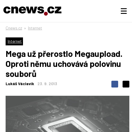
Cnews.cz
»
Internet
Internet
Mega už přerostlo Megaupload.
Oproti němu uchovává polovinu
souborů
Lukáš Václavík
23. 9. 2013
S
S
S
d
d
d
í
í
í
l
l
e
e
l
j
j
t
e
t
e
e
t
n
n
a
a