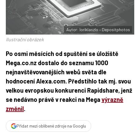
F
s
a
í
c
t
e
i
b
X
o
o
Autor: loriklaszlo – Depositphotos
k
u
Ilustrační obrázek
Po osmi měsících od spuštění se úložiště
Mega.co.nz dostalo do seznamu 1000
nejnavštěvovanějších webů světa dle
hodnocení Alexa.com. Předstihlo tak mj. svou
velkou evropskou konkurenci Rapidshare, jenž
se nedávno právě v reakci na Mega
výrazně
změnil
.
Přidat mezi oblíbené zdroje na Googlu