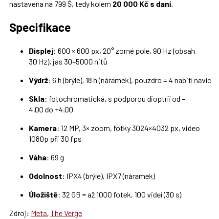
nastavena na 799 $, tedy kolem
20 000 Kč s daní
.
Specifikace
Displej
: 600 × 600 px, 20° zorné pole, 90 Hz (obsah
30 Hz), jas 30–5000 nitů
Výdrž
: 6 h (brýle), 18 h (náramek), pouzdro = 4 nabití navíc
Skla
: fotochromatická, s podporou dioptrií od –
4.00 do +4.00
Kamera
: 12 MP, 3× zoom, fotky 3024×4032 px, video
1080p při 30 fps
Váha
: 69 g
Odolnost
: IPX4 (brýle), IPX7 (náramek)
Úložiště
: 32 GB = až 1000 fotek, 100 videí (30 s)
Zdroj:
Meta
,
The Verge