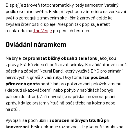
Displej je zároveň fotochromatický, tedy samostmívatelný
podle okolního světla. Brýle při východu z interiéru na venkovní
světlo zareagují ztmavením skel, čímž zároveň dojde ke
zvýšení čitelnosti displeje. Alespoň tak popisuje efekt
redaktorka na
The Verge
po prvních testech.
Ovládání náramkem
Na brýle lze
promítat běžný obsah z telefonu
jako jsou
zprávy, krátká videa či pořizovat snímky. K ovládání nově slouží
pásek na zápěstí Neural Band, který využívá EMG pro snímání
nervových signálů z vaší ruky. Díky tomu
lze používat
přirozená gesta
například pro potvrzování položek v menu
(klepnutí ukazováčkem), nebo pohyb v nabídkách (pohyb
palcem do stran). Zajímavostí je například možnost psaní
zpráv, kdy lze prstem virtuálně psát třeba na koleno nebo
na stůl.
Vývojáři se pochlubili i
zobrazením živých titulků při
konverzaci
. Brýle dokonce rozpoznají díky kameře osobu, na