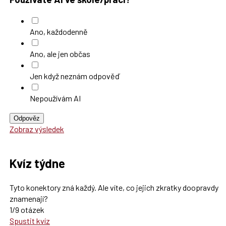
Ano, každodenně
Ano, ale jen občas
Jen když neznám odpověď
Nepoužívám AI
Odpověz
Zobraz výsledek
Kvíz týdne
Tyto konektory zná každý. Ale víte, co jejich zkratky doopravdy
znamenají?
1/9 otázek
Spustit kvíz