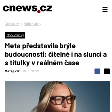
Cnews.cz
»
Mobilovinky
Mobilovinky
Meta představila brýle
budoucnosti: čitelné i na slunci a
s titulky v reálném čase
Matěj Vlk
18. 9. 2025
S
S
S
d
d
d
í
í
í
l
l
e
e
l
j
j
t
e
t
e
e
t
n
n
a
a