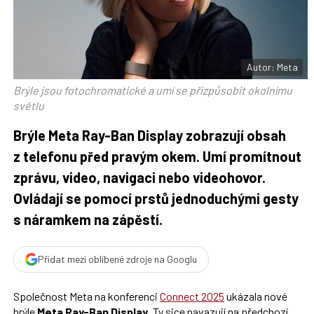
F
s
a
í
c
t
e
i
b
X
o
o
Autor: Meta
k
u
Brýle jsou fotochromatické a umí se přizpůsobit okolnímu
světlu
Brýle Meta Ray-Ban Display zobrazují obsah
z telefonu před pravým okem. Umí promítnout
zprávu, video, navigaci nebo videohovor.
Ovládají se pomocí prstů jednoduchými gesty
s náramkem na zápěstí.
Přidat mezi oblíbené zdroje na Googlu
Společnost Meta na konferenci
Connect 2025
ukázala nové
brýle
Meta Ray-Ban Display
. Ty sice navazují na předchozí