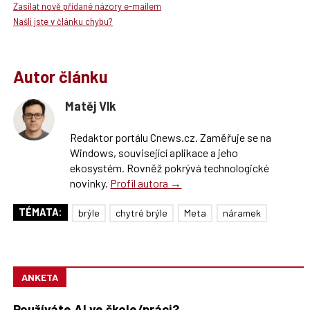
Zasílat nově přidané názory e-mailem
Našli jste v článku chybu?
Autor článku
Matěj Vlk
Redaktor portálu Cnews.cz. Zaměřuje se na
Windows, související aplikace a jeho
ekosystém. Rovněž pokrývá technologické
novinky.
Profil autora →
TÉMATA:
brýle
chytré brýle
Meta
náramek
ANKETA
Používáte AI ve škole/práci?