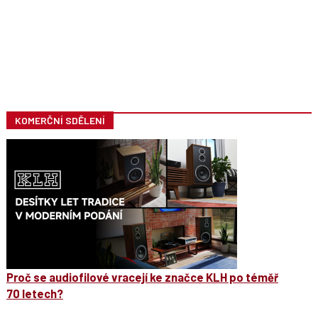
KOMERČNÍ SDĚLENÍ
Proč se audiofilové vracejí ke značce KLH po téměř
70 letech?