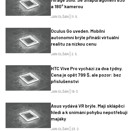
a 180° kamerou
JAN OLŠAN
11. 5.
Oculus Go uveden. Mobilní
autonomní brýle přináší virtuální
realitu za nízkou cenu
JAN OLŠAN
2. 5.
HTC Vive Pro vychází za dva týdny.
Cena je opět 799 $, ale pozor: bez
příslušenství
JAN OLŠAN
19. 3.
Asus vydává VR brýle. Mají sklápěcí
hledí a k snímání pohybu nepotřebují
majáky
JAN OLŠAN
23. 2.