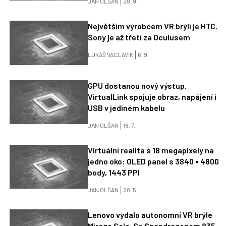
JAN OLŠAN
28. 9.
Největším výrobcem VR brýlí je HTC.
Sony je až třetí za Oculusem
LUKÁŠ VÁCLAVÍK
6. 9.
GPU dostanou nový výstup.
VirtualLink spojuje obraz, napájení i
USB v jediném kabelu
JAN OLŠAN
18. 7.
Virtuální realita s 18 megapixely na
jedno oko: OLED panel s 3840 × 4800
body, 1443 PPI
JAN OLŠAN
28. 5.
Lenovo vydalo autonomní VR brýle
Mirage Solo. Se Snapdragonem 835