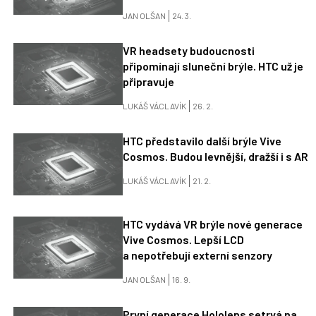
JAN OLŠAN
24. 3.
VR headsety budoucnosti
připomínají sluneční brýle. HTC už je
připravuje
LUKÁŠ VÁCLAVÍK
26. 2.
HTC představilo další brýle Vive
Cosmos. Budou levnější, dražší i s AR
LUKÁŠ VÁCLAVÍK
21. 2.
HTC vydává VR brýle nové generace
Vive Cosmos. Lepší LCD
a nepotřebují externí senzory
JAN OLŠAN
16. 9.
První generace Hololens setrvá na