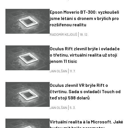
Epson Moverio BT-300: vyzkoušeli
jsme létání s dronem v brýlích pro
rozšířenou realitu
RADOMÍR KEJDUŠ
18. 12.
Oculus Rift zlevnil brýle i ovladače
o třetinu, virtuální realita už stojí
jenom 11 tisíc
JAN OLŠAN
11. 7.
Oculus zlevnil VR brýle Rift o
čtvrtinu. Sada s ovladači Touch od
teď stojí 598 dolarů
JAN OLŠAN
5. 3.
Virtuální realita à la Microsoft. Jaké
budou mít brýle parametry