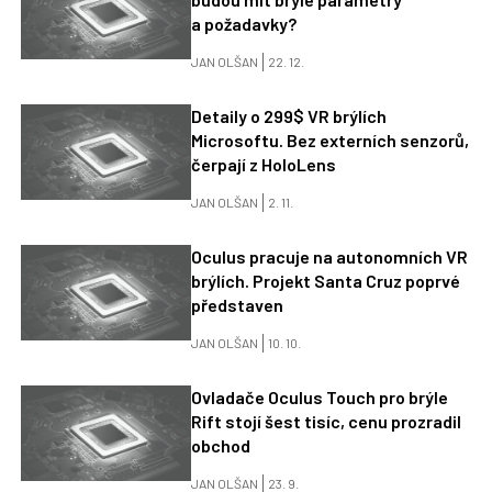
a požadavky?
JAN OLŠAN
22. 12.
Detaily o 299$ VR brýlích
Microsoftu. Bez externích senzorů,
čerpají z HoloLens
JAN OLŠAN
2. 11.
Oculus pracuje na autonomních VR
brýlích. Projekt Santa Cruz poprvé
představen
JAN OLŠAN
10. 10.
Ovladače Oculus Touch pro brýle
Rift stojí šest tisíc, cenu prozradil
obchod
JAN OLŠAN
23. 9.