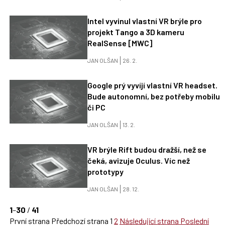
Intel vyvinul vlastní VR brýle pro
projekt Tango a 3D kameru
RealSense [MWC]
JAN OLŠAN
26. 2.
Google prý vyvíjí vlastní VR headset.
Bude autonomní, bez potřeby mobilu
či PC
JAN OLŠAN
13. 2.
VR brýle Rift budou dražší, než se
čeká, avizuje Oculus. Víc než
prototypy
JAN OLŠAN
28. 12.
1
–
30
/
41
První strana
Předchozí strana
1
2
Následující strana
Poslední