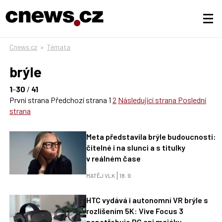
Cnews.cz
»
Témata
brýle
1
–
30
/
41
První strana
Předchozí strana
1
2
Následující strana
Poslední
strana
Meta představila brýle budoucnosti:
čitelné i na slunci a s titulky
v reálném čase
MATĚJ VLK
18. 9.
HTC vydává i autonomní VR brýle s
rozlišením 5K: Vive Focus 3
nepotřebuje PC ani majáky