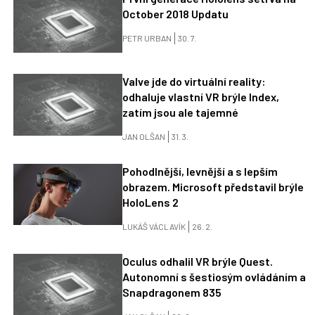
October 2018 Updatu
PETR URBAN
30. 7.
Valve jde do virtuální reality:
odhaluje vlastní VR brýle Index,
zatím jsou ale tajemné
JAN OLŠAN
31. 3.
Pohodlnější, levnější a s lepším
obrazem. Microsoft představil brýle
HoloLens 2
LUKÁŠ VÁCLAVÍK
26. 2.
Oculus odhalil VR brýle Quest.
Autonomní s šestiosým ovládáním a
Snapdragonem 835