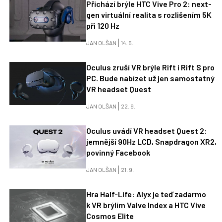
Přichází brýle HTC Vive Pro 2: next-
gen virtuální realita s rozlišením 5K
při 120 Hz
JAN OLŠAN
14. 5.
Oculus zruší VR brýle Rift i Rift S pro
PC. Bude nabízet už jen samostatný
VR headset Quest
JAN OLŠAN
22. 9.
Oculus uvádí VR headset Quest 2:
jemnější 90Hz LCD, Snapdragon XR2,
povinný Facebook
JAN OLŠAN
21. 9.
Hra Half-Life: Alyx je teď zadarmo
k VR brýlím Valve Index a HTC Vive
Cosmos Elite