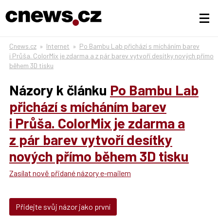
Cnews.cz
»
Internet
»
Po Bambu Lab přichází s mícháním barev
i Průša. ColorMix je zdarma a z pár barev vytvoří desítky nových přímo
během 3D tisku
Názory k článku
Po Bambu Lab
přichází s mícháním barev
i Průša. ColorMix je zdarma a
z pár barev vytvoří desítky
nových přímo během 3D tisku
Zasílat nově přidané názory e-mailem
Přidejte svůj názor jako první