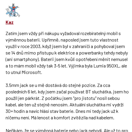
SPAM
použít
i
klávesy
Kaz
N
pro
Zatím jsem vždy při nákupu vyžadoval rozebíratelný mobil s
následující
výměnnou baterií. Upřímně, naposled jsem tuto vlastnost
a
využil v roce 2003, když jsem byl v zahraničí a pohyboval jsem
P
se 14 dnů mimo přístupu k elektrice a powerbanky tehdy nebyly
pro
(ani smartphony). Baterii jsem kvůli opotřebení měnit nemusel
předchozí
a to mám mobil vždy tak 3-5 let. Výjimka byla Lumia 950XL, ale
nový
to utnul Microsoft.
názor
3.5mm jack se u mě dostává do stejné pozice. Za cca
posledních 6 let, kdy jsem začal používat BT sluchátka, jsem ho
použil jen párkrát. Z počátku jsem "pro jistotu" nosil sebou
kabel, ale ten už stejně nenosím. Aktuální sluchátka mi vydrží
30+ hodin a navíc hlásí stav baterie. Dnes mi tedy jack už k
ničemu není. Má lenost a komfort zvítězila nad kabelem.
Neříkám, že se výměnná baterie nebo jack nehodí. Ale už to pro