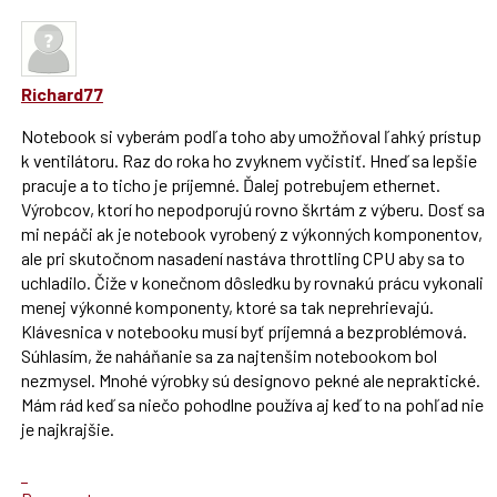
Richard77
Notebook si vyberám podľa toho aby umožňoval ľahký prístup
k ventilátoru. Raz do roka ho zvyknem vyčistiť. Hneď sa lepšie
pracuje a to ticho je príjemné. Ďalej potrebujem ethernet.
Výrobcov, ktorí ho nepodporujú rovno škrtám z výberu. Dosť sa
mi nepáči ak je notebook vyrobený z výkonných komponentov,
ale pri skutočnom nasadení nastáva throttling CPU aby sa to
uchladilo. Čiže v konečnom dôsledku by rovnakú prácu vykonali
menej výkonné komponenty, ktoré sa tak neprehrievajú.
Klávesnica v notebooku musí byť príjemná a bezproblémová.
Súhlasím, že naháňanie sa za najtenšim notebookom bol
nezmysel. Mnohé výrobky sú designovo pekné ale nepraktické.
Mám rád keď sa niečo pohodlne používa aj keď to na pohľad nie
je najkrajšie.
Skok
na