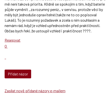
mě není taková priorita. Klidně se spokojím s tím, když baterie
půjde vyměnit _za rozumný peníz_ v servisu, protože věci by
měly být jednoduše opravitelné (takže ne to co popisoval
Lukáš). To je rozumný požadavek a zcela s ním souhlasím a
nemám rád, když je vzhled upřednostněn před praktičností.
Občas bych řekl, že ustoupil vzhled i praktičnost ????.
Reagovat
Hodnotit:
0
Výborně!
Nahlásit
moderátorům
jako
SPAM
Přidat názor
Zasílat nově přidané názory e-mailem