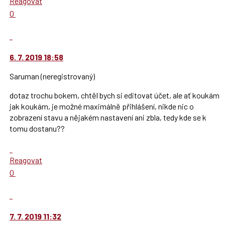
Reagovat
další
Hodnotit:
0
nový
Výborně!
názor.
Nahlásit
K
moderátorům
navigaci
jako
6. 7. 2019 18:58
lze
SPAM
Saruman
použít
(neregistrovaný)
i
dotaz trochu bokem, chtěl bych si editovat účet, ale ať koukám
klávesy
jak koukám, je možné maximálně přihlášení, nikde nic o
N
zobrazení stavu a nějakém nastavení ani zbla, tedy kde se k
pro
tomu dostanu??
následující
a
Skok
P
na
Reagovat
pro
další
Hodnotit:
0
předchozí
nový
Výborně!
nový
názor.
Nahlásit
názor
K
moderátorům
navigaci
jako
7. 7. 2019 11:32
lze