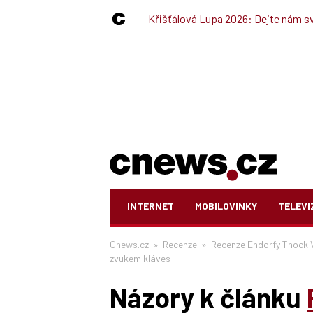
Křišťálová Lupa 2026: Dejte nám své
INTERNET
MOBILOVINKY
TELEVI
Cnews.cz
»
Recenze
»
Recenze Endorfy Thock
zvukem kláves
Názory k článku