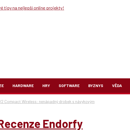
 tipy na nejlepší online projekty!
ZE
HARDWARE
HRY
SOFTWARE
BYZNYS
VĚDA
 V2 Compact Wireless: nenápadný drobek s návykovým
Recenze Endorfy