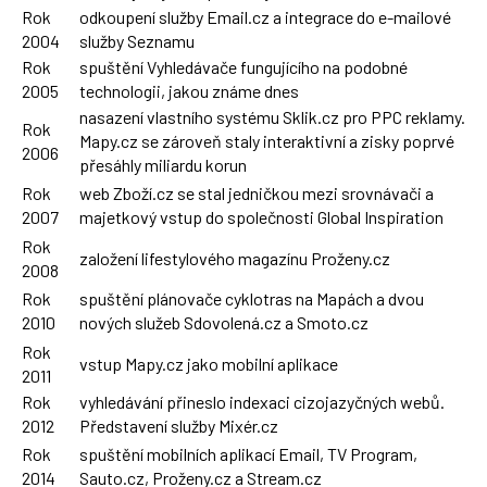
Rok
odkoupení služby Email.cz a integrace do e-mailové
2004
služby Seznamu
Rok
spuštění Vyhledávače fungujícího na podobné
2005
technologii, jakou známe dnes
nasazení vlastního systému Sklik.cz pro PPC reklamy.
Rok
Mapy.cz se zároveň staly interaktivní a zisky poprvé
2006
přesáhly miliardu korun
Rok
web Zboží.cz se stal jedničkou mezi srovnávači a
2007
majetkový vstup do společnosti Global Inspiration
Rok
založení lifestylového magazínu Proženy.cz
2008
Rok
spuštění plánovače cyklotras na Mapách a dvou
2010
nových služeb Sdovolená.cz a Smoto.cz
Rok
vstup Mapy.cz jako mobilní aplikace
2011
Rok
vyhledávání přineslo indexaci cizojazyčných webů.
2012
Představení služby Mixér.cz
Rok
spuštění mobilních aplikací Email, TV Program,
2014
Sauto.cz, Proženy.cz a Stream.cz