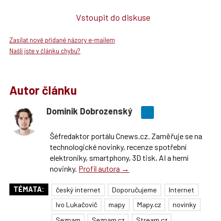
Vstoupit do diskuse
Zasílat nově přidané názory e-mailem
Našli jste v článku chybu?
Autor článku
Dominik Dobrozenský
Šéfredaktor portálu Cnews.cz. Zaměřuje se na
technologické novinky, recenze spotřební
elektroniky, smartphony, 3D tisk, AI a herní
novinky.
Profil autora →
TÉMATA:
český internet
Doporučujeme
Internet
Ivo Lukačovič
mapy
Mapy.cz
novinky
Seznam
Seznam.cz
Stream.cz