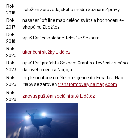
Rok
založení zpravodajského média Seznam Zprávy
2016
Rok
nasazení offline map celého světa a hodnocení e-
2017
shopů na Zboží.cz
Rok
spuštění celoplošné Televize Seznam
2018
Rok
ukončení služby Lidé.cz
2020
Rok
spuštění projektu Seznam Grant a otevření druhého
2023
datového centra Nagoja
Rok
implementace umělé inteligence do Emailu a Map.
2025
Mapy se zároveň
transformovaly na Mapy.com
Rok
znovuspuštění sociální sítě Lidé.cz
2026