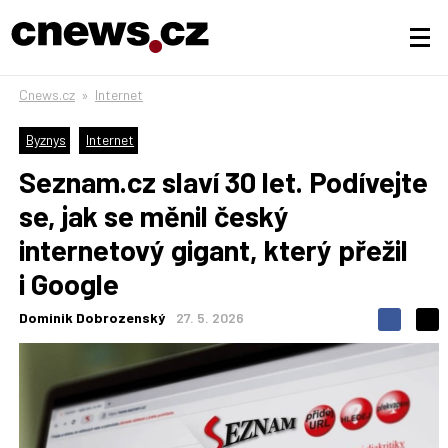
Cnews.cz
»
Internet
Byznys
Internet
Seznam.cz slaví 30 let. Podívejte
se, jak se měnil český
internetový gigant, který přežil
i Google
Dominik Dobrozenský
27. 5. 2026
S
S
S
d
d
d
í
í
í
l
l
e
e
l
j
j
t
e
t
e
e