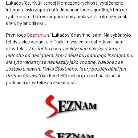
Lukačoviče. Kvůli tehdejší omezené rychlosti vytáčeného
internetu bylo zapotřebí jednoduché logo a grafika, která se
rychle načte. Datová úspora tehdy hrála větší roli než vizuál,
který by lahodil oku.
První logo
Seznamu
si Lukačovič navrhnul sám. Na výběr bylo
tehdy z více variant a o finálním výsledku rozhodovali sami
uživatelé.
„V průběhu času vznikly i jiné návrhy, včetně
jednoho od designéra, který dělal původní logo Instagramu,
ale tyto varianty se neukázaly jako vhodné. Nakonec se
zůstalo u návrhu Pavla Šťastného, který později dělal jen
drobné úpravy,“
říká Karel Pětruchno, expert na vizuální
podobu a uživatelskou zkušenost.