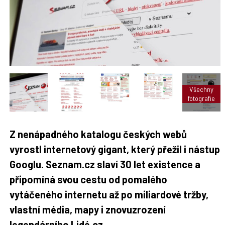
t
n
n
a
a
F
s
a
í
c
t
e
i
b
X
o
o
k
u
Všechny
fotografie
Z nenápadného katalogu českých webů
vyrostl internetový gigant, který přežil i nástup
Googlu. Seznam.cz slaví 30 let existence a
připomíná svou cestu od pomalého
vytáčeného internetu až po miliardové tržby,
vlastní média, mapy i znovuzrození
legendárního Lidé.cz.