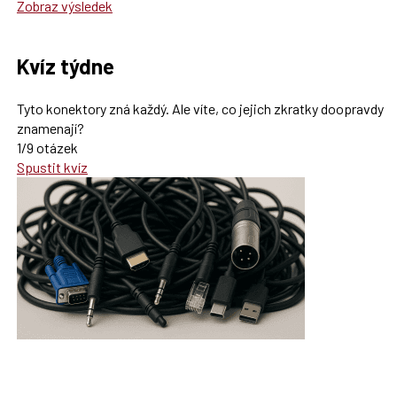
Zobraz výsledek
Kvíz týdne
Tyto konektory zná každý. Ale víte, co jejich zkratky doopravdy
znamenají?
1/9 otázek
Spustit kvíz