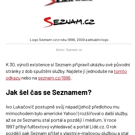
Logo Seznam.cz z roku 1996, 2000 a aktuální logo
Autor: Seznam.cz
K 30. výročí existence si Seznam připravil ukázku své původní
stránky z dob spuštění služby. Najdete ji jednoduše na
tomto
odkazu
nebo na
seznam.cz/1996
.
Jak šel čas se Seznamem?
Ivo Lukačovič postupně svůj nápad (jehož předlohou mu
mimochodem bylo americké Yahoo!) rozšiřoval o další služby,
až se ze Seznamu stal portál a později i médium. V roce
1997 přibyl fulltextový vyhledávač a portál Lidé.cz. O rok
později pak Seznam přišel s vlastní e-mailovou službou a stal