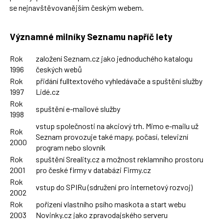
se nejnavštěvovanějším českým webem.
Významné milníky Seznamu napříč lety
Rok
založení Seznam.cz jako jednoduchého katalogu
1996
českých webů
Rok
přidání fulltextového vyhledávače a spuštění služby
1997
Lidé.cz
Rok
spuštění e-mailové služby
1998
vstup společnosti na akciový trh. Mimo e-mailu už
Rok
Seznam provozuje také mapy, počasí, televizní
2000
program nebo slovník
Rok
spuštění Sreality.cz a možnost reklamního prostoru
2001
pro české firmy v databázi Firmy.cz
Rok
vstup do SPIRu (sdružení pro internetový rozvoj)
2002
Rok
pořízení vlastního psího maskota a start webu
2003
Novinky.cz jako zpravodajského serveru