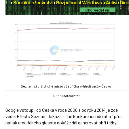
Seznam si drží druhé místo v žebříčku vyhledávačů v Česku
Autor:
Statcounter
Google vstoupil do Česka v roce 2006 a od roku 2014 je zde
vede. Přesto Seznam dokázal silné konkurenci odolat a i přes
nátlak amerického giganta dokáže dál generovat obří tržby.