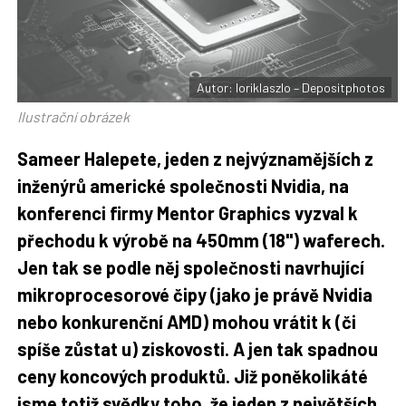
F
s
a
í
c
t
e
i
b
X
o
o
Autor: loriklaszlo – Depositphotos
k
u
Ilustrační obrázek
Sameer Halepete, jeden z nejvýznamějších z
inženýrů americké společnosti Nvidia, na
konferenci firmy Mentor Graphics vyzval k
přechodu k výrobě na 450mm (18") waferech.
Jen tak se podle něj společnosti navrhující
mikroprocesorové čipy (jako je právě Nvidia
nebo konkurenční AMD) mohou vrátit k (či
spíše zůstat u) ziskovosti. A jen tak spadnou
ceny koncových produktů. Již poněkolikáté
jsme totiž svědky toho, že jeden z největších