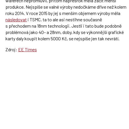
waferech nepromluvil, přitom napřesrok měla začít menší
produkce. Nejspíše se valné výroby nedočkáme dříve než kolem
roku 2014. V roce 2015 by jej s menším objemem výroby měla
následovat
i TSMC, ta to ale asi nestihne současně
s přechodem na 18nm technologii. Jestli i tato bude podobně
problémová jako 40– a 28nm, doby, kdy se výkonnější grafické
karty daly koupit kolem 5000 Kč, se nejspíše jen tak nevrátí.
Zdroj:
EE Times