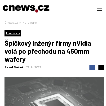
Cnews.cz
»
Hardware
Hardware
Špičkový inženýr firmy nVidia
volá po přechodu na 450mm
wafery
Pavel Boček
17. 4. 2012
S
S
S
d
d
d
í
í
í
l
l
e
e
l
j
j
t
e
t
e
e
t
n
n
a
a