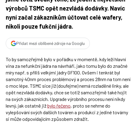
výrobců TSMC opět nezvládá dodávky. Navíc
nyní začal zákazníkům účtovat celé wafery,
nikoli pouze fukční jádra.
Přidat mezi oblíbené zdroje na Googlu
To by samozřejmě bylo v pořádku v momentě, kdy leží hlavní
vina za nefunkční jádra na návrháři, jako tomu bylo do značné
míry např. s příliš velkými jádry GF100. Ovšem i tenkrát byl
samotný 40nm proces problémový a proces 28nm na tom není
o moc lépe. TSMC sice již (doufejme) nemá rozladěné linky, ale
opět nezvládá dodávky, chce se totiž samozřejmě také hojit
na svých zákaznících. Upgrade výrobního procesu není nikdy
levný, jak ostatně již
bylo řečeno
, proto se nehrne do
vylepšování svých dalších továren a produkci z jediné továrny
si může odpovídajícím způsobem zdražit.