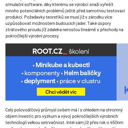
simulační software, díky kterému se výrobci snaží vyřešit
mnoho potenciálních problémů ještě před samotnou testovací
produkcí. Požadavky teoretiků se musí již v zárodku více
uzpůsobovat možnostem budoucích jader. Také úspory
ztrátového proudu již zdaleka nerostou lineárně s přechody na
pokročilejší výrobní procesy.
Celý polovodičový průmysl ovšem má i s ohledem na ohromný
objem investic pro výzkum a vývoj pokročilejších výrobních
technologií velkou setrvačnost. Intel sám již přes rok o 450nm