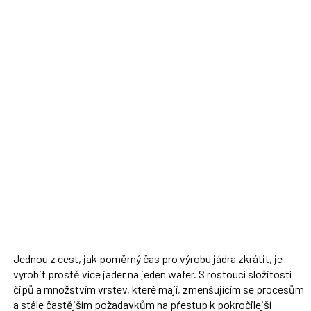
Jednou z cest, jak poměrný čas pro výrobu jádra zkrátit, je
vyrobit prostě více jader na jeden wafer. S rostoucí složitostí
čipů a množstvím vrstev, které mají, zmenšujícím se procesům
a stále častějším požadavkům na přestup k pokročilejší