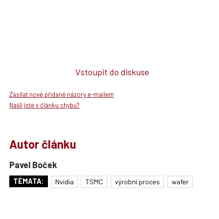
Vstoupit do diskuse
Zasílat nově přidané názory e-mailem
Našli jste v článku chybu?
Autor článku
Pavel Boček
TÉMATA:
Nvidia
TSMC
výrobní proces
wafer