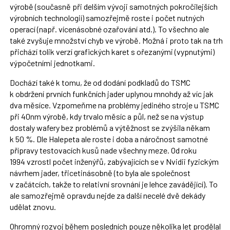
výrobě (současně při delším vývoji samotných pokročilejších
výrobních technologií) samozřejmě roste i počet nutných
operací (např. vícenásobné ozařování atd.). To všechno ale
také zvyšuje množství chyb ve výrobě. Možná i proto tak na trh
přichází tolik verzí grafických karet s ořezanými (vypnutými)
výpočetními jednotkami.
Dochází také k tomu, že od dodání podkladů do TSMC
k obdržení prvních funkčních jader uplynou mnohdy až víc jak
dva měsíce. Vzpomeňme na problémy jediného stroje u TSMC
při 40nm výrobě, kdy trvalo měsíc a půl, než se na výstup
dostaly wafery bez problémů a výtěžnost se zvýšila někam
k 50 %. Dle Halepeta ale roste i doba a náročnost samotné
přípravy testovacích kusů nade všechny meze. Od roku
1994 vzrostl počet inženýřů, zabývajících se v Nvidii fyzickým
návrhem jader, třicetinásobně (to byla ale společnost
v začátcích, takže to relativní srovnání je lehce zavádějící). To
ale samozřejmě opravdu nejde za další necelé dvě dekády
udělat znovu.
Ohromný rozvoj během posledních pouze několika let prodělal