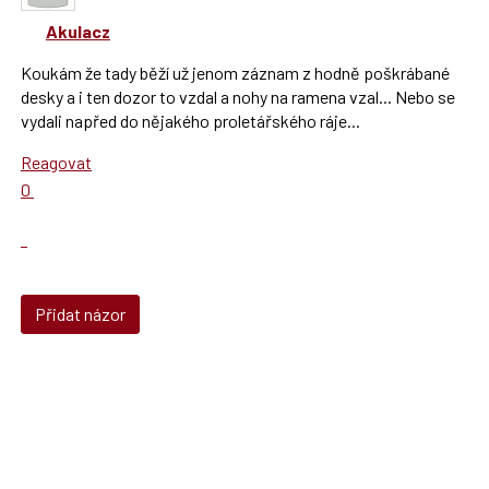
klávesy
Akulacz
N
pro
Koukám že tady běží už jenom záznam z hodně poškrábané
následující
desky a i ten dozor to vzdal a nohy na ramena vzal... Nebo se
a
vydali napřed do nějakého proletářského ráje...
P
pro
Reagovat
předchozí
Hodnotit:
0
nový
Výborně!
názor
Nahlásit
moderátorům
jako
SPAM
Přidat názor