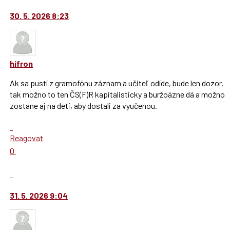
30. 5. 2026 8:23
hifron
Ak sa pustí z gramofónu záznam a učiteľ odíde, bude len dozor,
tak možno to ten ČS(F)R kapitalisticky a buržoázne dá a možno
zostane aj na deti, aby dostali za vyučenou.
Skok
na
Reagovat
další
Hodnotit:
0
nový
Výborně!
názor.
Nahlásit
K
moderátorům
navigaci
jako
31. 5. 2026 9:04
lze
SPAM
použít
i