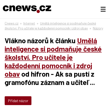
Cnews.cz
»
Internet
»
Umělá inteligence si podmaňuje české
školství. Pro učitele je každodenní pomocník i zdroj obav
»
Názory
Vlákno názorů k článku
Umělá
inteligence si podmaňuje české
školství. Pro učitele je
každodenní pomocník i zdroj
obav
od hifron - Ak sa pustí z
gramofónu záznam a učiteľ...
Přidat názor