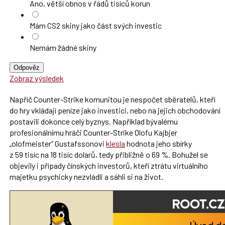
Ano, větší obnos v řádů tisíců korun
Mám CS2 skiny jako část svých investic
Nemám žádné skiny
Odpověz
Zobraz výsledek
Napříč Counter-Strike komunitou je nespočet sběratelů, kteří
do hry vkládají peníze jako investici, nebo na jejich obchodování
postavili dokonce celý byznys. Například bývalému
profesionálnímu hráči Counter-Strike Olofu Kajbjer
„olofmeister” Gustafssonovi
klesla
hodnota jeho sbírky
z 59 tisíc na 18 tisíc dolarů, tedy přibližně o 69 %. Bohužel se
objevily i případy čínských investorů, kteří ztrátu virtuálního
majetku psychicky nezvládli a sáhli si na život.