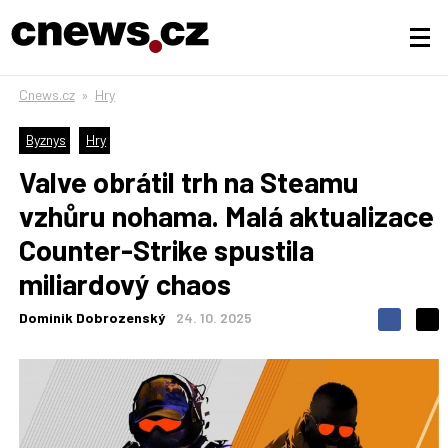
Cnews.cz
»
Hry
Byznys
Hry
Valve obrátil trh na Steamu
vzhůru nohama. Malá aktualizace
Counter-Strike spustila
miliardový chaos
Dominik Dobrozenský
24. 10. 2025
S
S
S
d
d
d
í
í
í
l
l
e
e
l
j
j
t
e
t
e
e