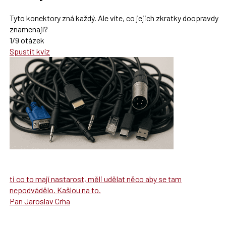
Tyto konektory zná každý. Ale víte, co jejich zkratky doopravdy
znamenají?
1/9 otázek
Spustit kvíz
ti co to mají nastarost, měli udělat něco aby se tam
nepodvádělo. Kašlou na to.
Pan Jaroslav Crha