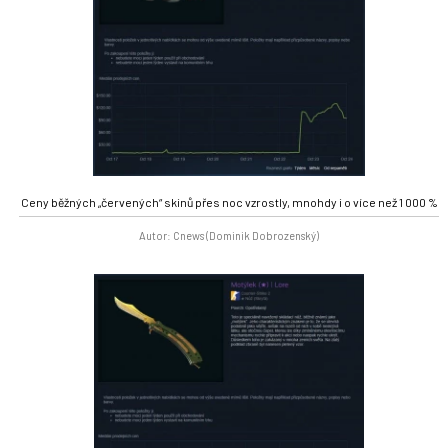
Ceny běžných „červených“ skinů přes noc vzrostly, mnohdy i o více než 1 000 %
Autor: Cnews (Dominik Dobrozenský)