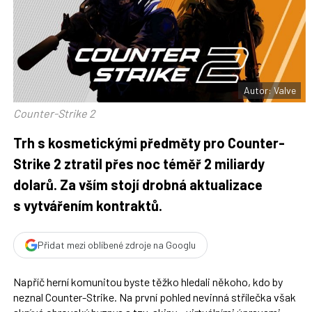
t
n
n
a
a
F
s
a
í
c
t
e
i
b
X
o
o
Autor: Valve
k
u
Counter-Strike 2
Trh s kosmetickými předměty pro Counter-
Strike 2 ztratil přes noc téměř 2 miliardy
dolarů. Za vším stojí drobná aktualizace
s vytvářením kontraktů.
Přidat mezi oblíbené zdroje na Googlu
Napříč herní komunitou byste těžko hledali někoho, kdo by
neznal Counter-Strike. Na první pohled nevinná střílečka však