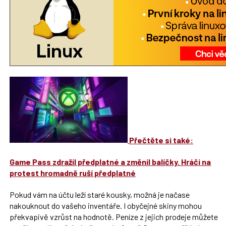
Přečtěte si také:
Game Pass zdražil předplatné a změnil balíčky. Hráči na
protest hromadně ruší předplatné
Pokud vám na účtu leží staré kousky, možná je načase
nakouknout do vašeho inventáře. I obyčejné skiny mohou
překvapivě vzrůst na hodnotě. Peníze z jejich prodeje můžete