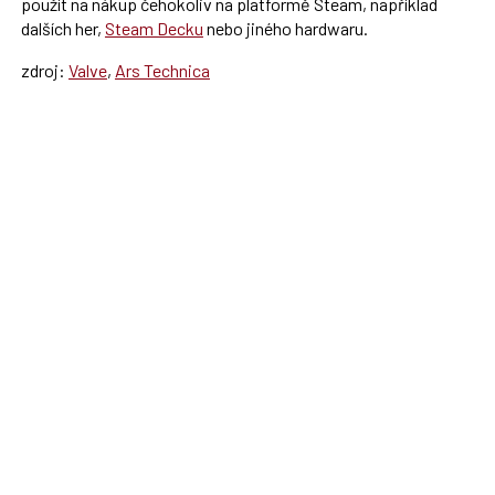
použít na nákup čehokoliv na platformě Steam, například
dalších her,
Steam Decku
nebo jiného hardwaru.
zdroj:
Valve
,
Ars Technica