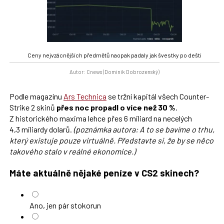
Ceny nejvzácnějších předmětů naopak padaly jak švestky po dešti
Autor: Cnews (Dominik Dobrozenský)
Podle magazínu
Ars Technica
se tržní kapitál všech Counter-
Strike 2 skinů
přes noc propadl o více než 30 %
.
Z historického maxima lehce přes 6 miliard na necelých
4,3 miliardy dolarů.
(poznámka autora: A to se bavíme o trhu,
který existuje pouze virtuálně. Představte si, že by se něco
takového stalo v reálné ekonomice.)
Máte aktuálně nějaké peníze v CS2 skinech?
Ano, jen pár stokorun