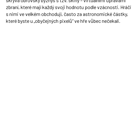
skrývá obrovský byznys s tzv. skiny – virtuálními úpravami
zbraní, které mají každý svoji hodnotu podle vzácnosti. Hráči
s nimi ve velkém obchodují, často za astronomické částky,
které byste u „obyčejných pixelů“ ve hře vůbec nečekali.