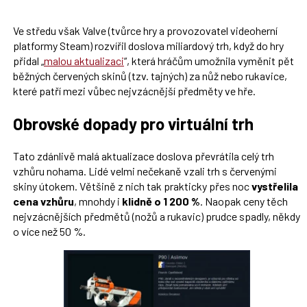
Ve středu však Valve (tvůrce hry a provozovatel videoherní
platformy Steam) rozvířil doslova miliardový trh, když do hry
přidal „
malou aktualizaci
“, která hráčům umožnila vyměnit pět
běžných červených skinů (tzv. tajných) za nůž nebo rukavice,
které patří mezi vůbec nejvzácnější předměty ve hře.
Obrovské dopady pro virtuální trh
Tato zdánlivě malá aktualizace doslova převrátila celý trh
vzhůru nohama. Lidé velmi nečekaně vzali trh s červenými
skiny útokem. Většině z nich tak prakticky přes noc
vystřelila
cena vzhůru
, mnohdy i
klidně o 1 200 %
. Naopak ceny těch
nejvzácnějších předmětů (nožů a rukavic) prudce spadly, někdy
o více než 50 %.