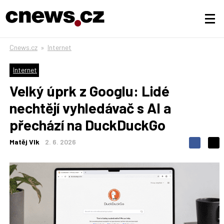
Cnews.cz
»
Internet
Internet
Velký úprk z Googlu: Lidé
nechtějí vyhledávač s AI a
přechází na DuckDuckGo
Matěj Vlk
2. 6. 2026
S
S
S
d
d
d
í
í
í
l
l
e
e
l
j
j
t
e
t
e
e
t
n
n
a
a