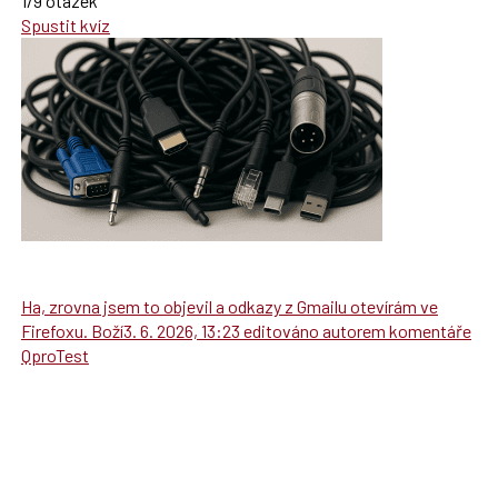
1/9 otázek
Spustit kvíz
Ha, zrovna jsem to objevil a odkazy z Gmailu otevírám ve
Firefoxu. Boží3. 6. 2026, 13:23 editováno autorem komentáře
QproTest