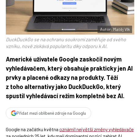
F
s
a
í
c
t
e
i
b
X
o
o
Autor: Matěj Vlk
k
u
DuckDuckGo se na ochranu soukromí zaměřuje od svého
vzniku, nově získává popularitu díky odporu k AI.
Americké uživatele Google zaskočil novým
vyhledávačem, který obsahuje prakticky jen AI
prvky a placené odkazy na produkty. Těží
z toho alternativy jako DuckDuckGo, který
spustil vyhledávací režim kompletně bez AI.
Přidat mezi oblíbené zdroje na Googlu
Google na začátku května
oznámil největší změny vyhledávače
za posledních 25 let, kdy mají dominantní pozici zabírat AI