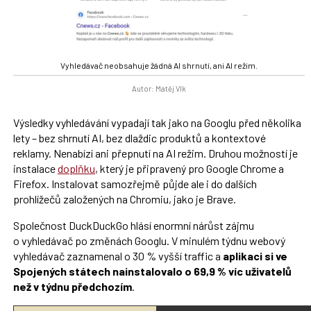
Vyhledávač neobsahuje žádná AI shrnutí, ani AI režim.
Autor: Matěj Vlk
Výsledky vyhledávání vypadají tak jako na Googlu před několika
lety – bez shrnutí AI, bez dlaždic produktů a kontextové
reklamy. Nenabízí ani přepnutí na AI režim. Druhou možností je
instalace
doplňku
, který je připravený pro Google Chrome a
Firefox. Instalovat samozřejmě půjde ale i do dalších
prohlížečů založených na Chromiu, jako je Brave.
Společnost DuckDuckGo hlásí enormní nárůst zájmu
o vyhledávač po změnách Googlu. V minulém týdnu webový
vyhledávač zaznamenal o 30 % vyšší traffic a
aplikaci si ve
Spojených státech nainstalovalo o 69,9 % víc uživatelů
než v týdnu předchozím
.