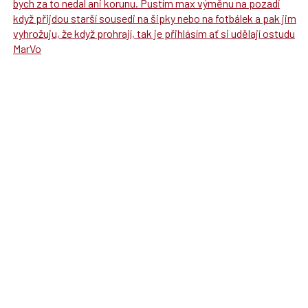
bych za to nedal ani korunu. Pustím max výměnu na pozadí
když přijdou starší sousedi na šipky nebo na fotbálek a pak jim
vyhrožuju, že když prohrají, tak je přihlásím ať si udělají ostudu
MarVo