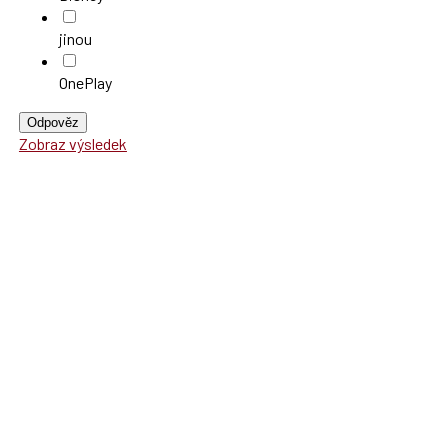
jinou
OnePlay
Odpověz
Zobraz výsledek