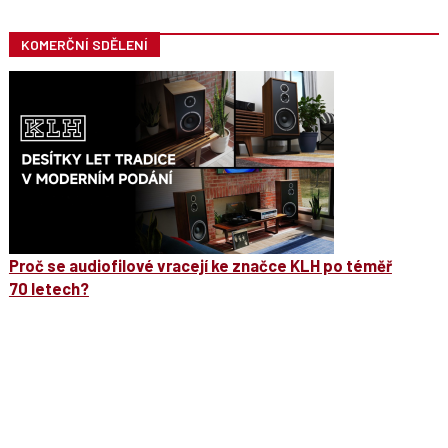
KOMERČNÍ SDĚLENÍ
Proč se audiofilové vracejí ke značce KLH po téměř
70 letech?