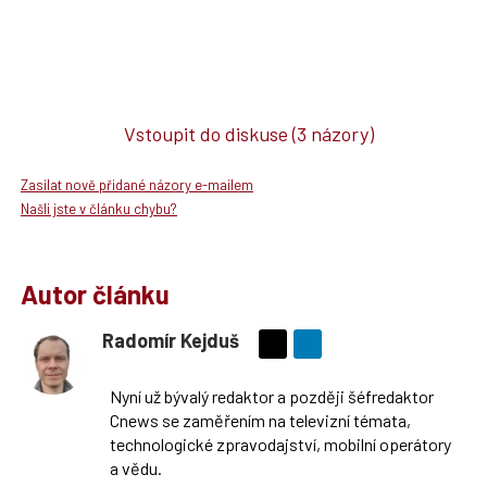
Vstoupit do diskuse
(3 názory)
Zasílat nově přidané názory e-mailem
Našli jste v článku chybu?
Autor článku
Radomír Kejduš
Sdílejte
na
Nyní už bývalý redaktor a později šéfredaktor
síti
Cnews se zaměřením na televizní témata,
X
technologické zpravodajství, mobilní operátory
a vědu.