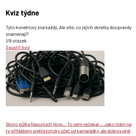
Kvíz týdne
Tyto konektory zná každý. Ale víte, co jejich zkratky doopravdy
znamenají?
1/9 otázek
Spustit kvíz
Skoro půlka hlasujících Voyo... To sem nečekal ... Jako mám na
tv přihlášený prehistorický účet od kamarádky, ale dobrovolně