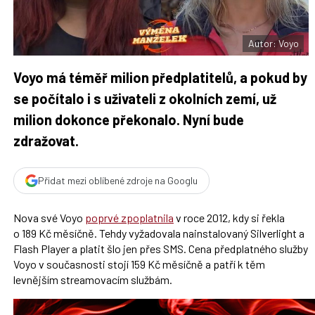
t
e
i
b
X
o
o
Autor: Voyo
k
u
Voyo má téměř milion předplatitelů, a pokud by
se počítalo i s uživateli z okolních zemí, už
milion dokonce překonalo. Nyní bude
zdražovat.
Přidat mezi oblíbené zdroje na Googlu
Nova své Voyo
poprvé zpoplatnila
v roce 2012, kdy si řekla
o 189 Kč měsíčně. Tehdy vyžadovala nainstalovaný Silverlight a
Flash Player a platit šlo jen přes SMS. Cena předplatného služby
Voyo v současnosti stojí 159 Kč měsíčně a patří k těm
levnějším streamovacím službám.