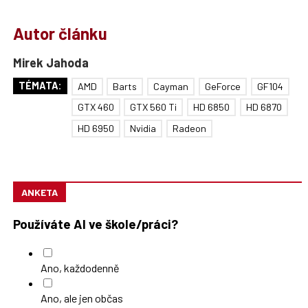
Autor článku
Mirek Jahoda
TÉMATA:
AMD
Barts
Cayman
GeForce
GF104
GTX 460
GTX 560 Ti
HD 6850
HD 6870
HD 6950
Nvidia
Radeon
ANKETA
Používáte AI ve škole/práci?
Ano, každodenně
Ano, ale jen občas