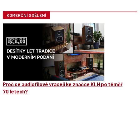
KOMERČNÍ SDĚLENÍ
Proč se audiofilové vracejí ke značce KLH po téměř
70 letech?