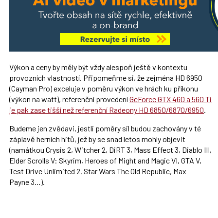
Výkon a ceny by měly být vždy alespoň ještě v kontextu
provozních vlastností. Připomeňme si, že zejména HD 6950
(Cayman Pro) exceluje v poměru výkon ve hrách ku příkonu
(výkon na watt), referenční provedení
GeForce GTX 460 a 560 Ti
je pak zase tišší než referenční Radeony HD 6850/6870/6950
.
Budeme jen zvědavi, jestli poměry sil budou zachovány v té
záplavě herních hitů, jež by se snad letos mohly objevit
(namátkou Crysis 2, Witcher 2, DiRT 3, Mass Effect 3, Diablo III,
Elder Scrolls V: Skyrim, Heroes of Might and Magic VI, GTA V,
Test Drive Unlimited 2, Star Wars The Old Republic, Max
Payne 3…).