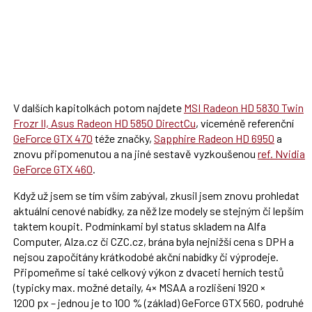
V dalších kapitolkách potom najdete
MSI Radeon HD 5830 Twin
Frozr II, Asus Radeon HD 5850 DirectCu
, víceméně referenční
GeForce GTX 470
téže značky,
Sapphire Radeon HD 6950
a
znovu připomenutou a na jiné sestavě vyzkoušenou
ref. Nvidia
GeForce GTX 460
.
Když už jsem se tím vším zabýval, zkusil jsem znovu prohledat
aktuální cenové nabídky, za něž lze modely se stejným či lepším
taktem koupit. Podmínkami byl status skladem na Alfa
Computer, Alza.cz či CZC.cz, brána byla nejnižší cena s DPH a
nejsou započítány krátkodobé akční nabídky či výprodeje.
Připomeňme si také celkový výkon z dvaceti herních testů
(typicky max. možné detaily, 4× MSAA a rozlišení 1920 ×
1200 px – jednou je to 100 % (základ) GeForce GTX 560, podruhé