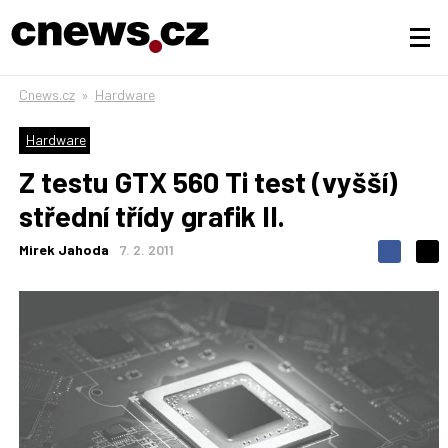
Cnews.cz
»
Hardware
Hardware
Z testu GTX 560 Ti test (vyšší)
střední třídy grafik II.
Mirek Jahoda
7. 2. 2011
S
S
S
d
d
d
í
í
í
l
l
e
e
l
j
j
t
e
t
e
e
t
n
n
a
a
F
s
a
í
c