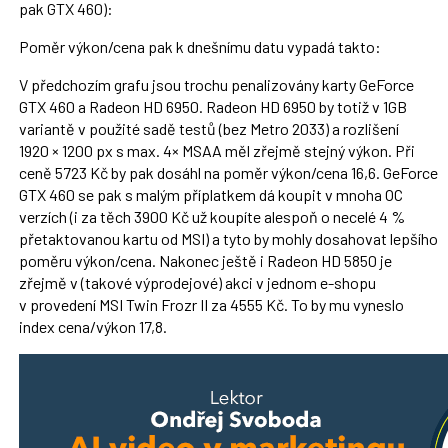
pak GTX 460):
Poměr výkon/cena pak k dnešnímu datu vypadá takto:
V předchozím grafu jsou trochu penalizovány karty GeForce
GTX 460 a Radeon HD 6950. Radeon HD 6950 by totiž v 1GB
variantě v použité sadě testů (bez Metro 2033) a rozlišení
1920 × 1200 px s max. 4× MSAA měl zřejmě stejný výkon. Při
ceně 5723 Kč by pak dosáhl na poměr výkon/cena 16,6. GeForce
GTX 460 se pak s malým příplatkem dá koupit v mnoha OC
verzích (i za těch 3900 Kč už koupíte alespoň o necelé 4 %
přetaktovanou kartu od MSI) a tyto by mohly dosahovat lepšího
poměru výkon/cena. Nakonec ještě i Radeon HD 5850 je
zřejmě v (takové výprodejové) akci v jednom e-shopu
v provedení MSI Twin Frozr II za 4555 Kč. To by mu vyneslo
index cena/výkon 17,8.