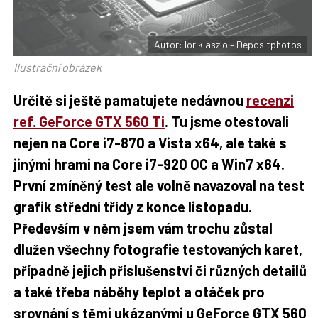
t
e
i
b
X
o
o
Autor: loriklaszlo – Depositphotos
k
u
Ilustrační obrázek
Určitě si ještě pamatujete nedávnou
recenzi
ref. GeForce GTX 560 Ti
. Tu jsme otestovali
nejen na Core i7-870 a Vista x64, ale také s
jinými hrami na Core i7-920 OC a Win7 x64.
První zmíněný test ale volně navazoval na test
grafik střední třídy z konce listopadu.
Především v něm jsem vám trochu zůstal
dlužen všechny fotografie testovaných karet,
případně jejich příslušenství či různých detailů
a také třeba náběhy teplot a otáček pro
srovnání s těmi ukázanými u GeForce GTX 560