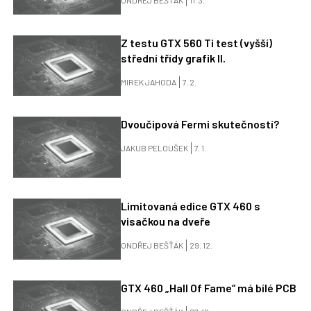
Z testu GTX 560 Ti test (vyšší)
střední třídy grafik II.
MIREK JAHODA
7. 2.
Dvoučipová Fermi skutečností?
JAKUB PELOUŠEK
7. 1.
Limitovaná edice GTX 460 s
visačkou na dveře
ONDŘEJ BEŠŤÁK
29. 12.
GTX 460 „Hall Of Fame“ má bílé PCB