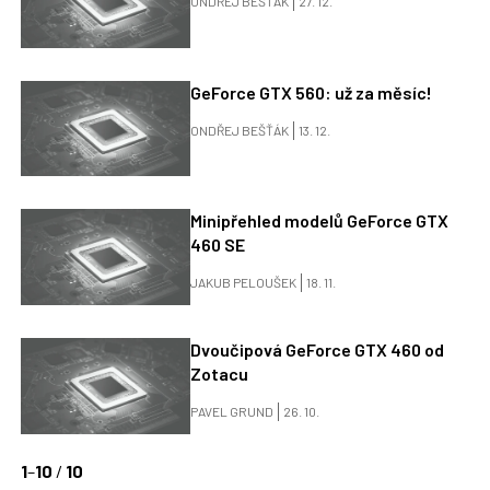
ONDŘEJ BEŠŤÁK
27. 12.
GeForce GTX 560: už za měsíc!
ONDŘEJ BEŠŤÁK
13. 12.
Minipřehled modelů GeForce GTX
460 SE
JAKUB PELOUŠEK
18. 11.
Dvoučipová GeForce GTX 460 od
Zotacu
PAVEL GRUND
26. 10.
1
–
10
/
10