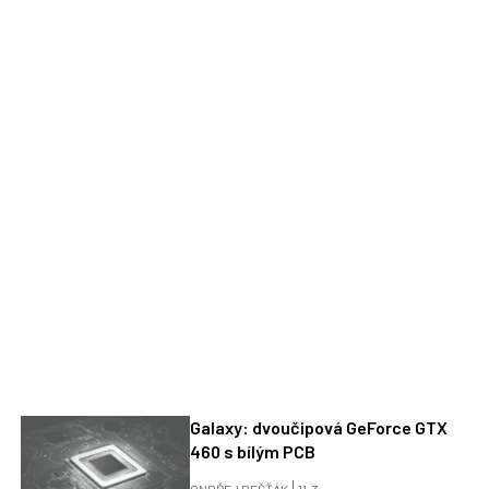
Galaxy: dvoučipová GeForce GTX
460 s bílým PCB
ONDŘEJ BEŠŤÁK
11. 3.