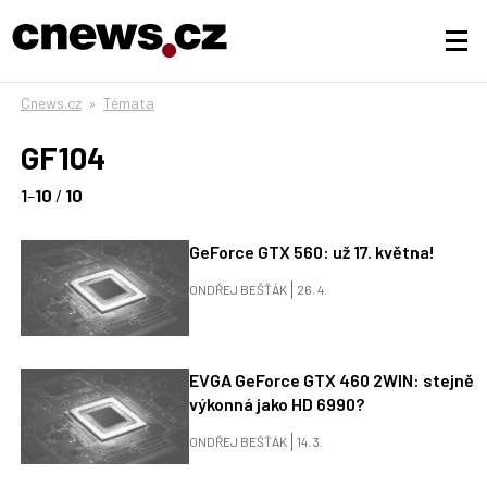
Cnews.cz
»
Témata
GF104
1
–
10
/
10
GeForce GTX 560: už 17. května!
ONDŘEJ BEŠŤÁK
26. 4.
EVGA GeForce GTX 460 2WIN: stejně
výkonná jako HD 6990?
ONDŘEJ BEŠŤÁK
14. 3.