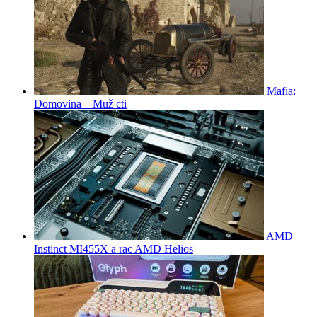
Mafia:
Domovina – Muž cti
AMD
Instinct MI455X a rac AMD Helios