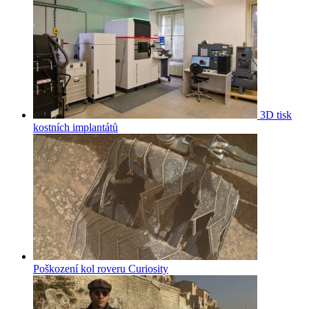
3D tisk
kostních implantátů
Poškození kol roveru Curiosity