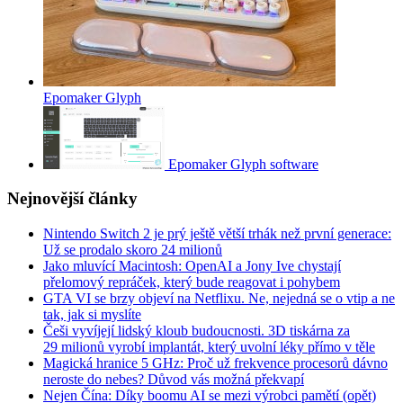
Epomaker Glyph
Epomaker Glyph software
Nejnovější články
Nintendo Switch 2 je prý ještě větší trhák než první generace:
Už se prodalo skoro 24 milionů
Jako mluvící Macintosh: OpenAI a Jony Ive chystají
přelomový repráček, který bude reagovat i pohybem
GTA VI se brzy objeví na Netflixu. Ne, nejedná se o vtip a ne
tak, jak si myslíte
Češi vyvíjejí lidský kloub budoucnosti. 3D tiskárna za
29 milionů vyrobí implantát, který uvolní léky přímo v těle
Magická hranice 5 GHz: Proč už frekvence procesorů dávno
neroste do nebes? Důvod vás možná překvapí
Nejen Čína: Díky boomu AI se mezi výrobci pamětí (opět)