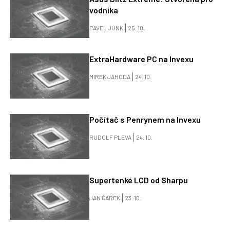
vodníka
PAVEL JUNK
25. 10.
ExtraHardware PC na Invexu
MIREK JAHODA
24. 10.
Počítač s Penrynem na Invexu
RUDOLF PLEVA
24. 10.
Supertenké LCD od Sharpu
JAN ČAREK
23. 10.