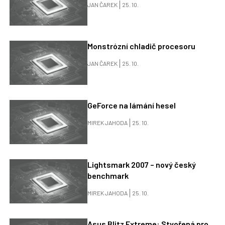
JAN ČAREK
25. 10.
Monstrózní chladič procesoru
JAN ČAREK
25. 10.
GeForce na lámání hesel
MIREK JAHODA
25. 10.
Lightsmark 2007 – nový český
benchmark
MIREK JAHODA
25. 10.
Asus Blitz Extreme: Stvořená pro