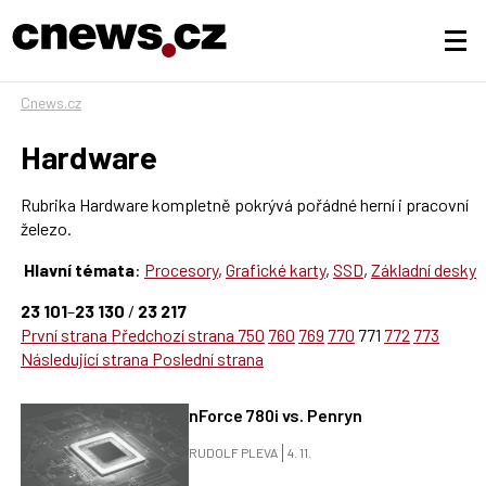
Cnews.cz
Hardware
Rubrika Hardware kompletně pokrývá pořádné herní i pracovní
železo.
Hlavní témata
:
Procesory
,
Grafické karty
,
SSD
,
Základní desky
23 101
–
23 130
/
23 217
První strana
Předchozí strana
750
760
769
770
771
772
773
Následující strana
Poslední strana
nForce 780i vs. Penryn
RUDOLF PLEVA
4. 11.