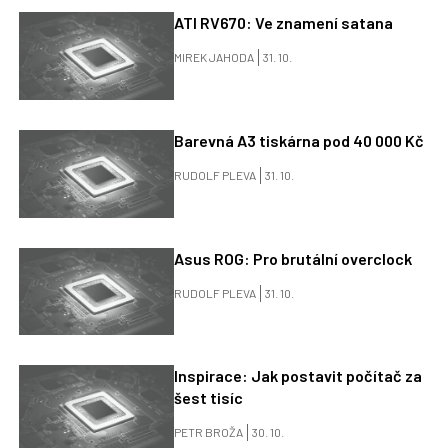
ATI RV670: Ve znamení satana
MIREK JAHODA
31. 10.
Barevná A3 tiskárna pod 40 000 Kč
RUDOLF PLEVA
31. 10.
Asus ROG: Pro brutální overclock
RUDOLF PLEVA
31. 10.
Inspirace: Jak postavit počítač za
šest tisíc
PETR BROŽA
30. 10.