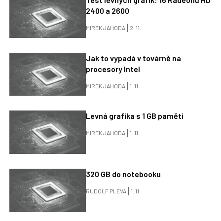
2400 a 2600
MIREK JAHODA
2. 11.
Jak to vypadá v továrně na
procesory Intel
MIREK JAHODA
1. 11.
Levná grafika s 1 GB paměti
MIREK JAHODA
1. 11.
320 GB do notebooku
RUDOLF PLEVA
1. 11.