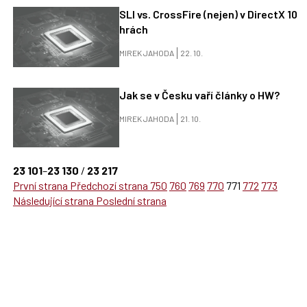
SLI vs. CrossFire (nejen) v DirectX 10
hrách
MIREK JAHODA
22. 10.
Jak se v Česku vaří články o HW?
MIREK JAHODA
21. 10.
23 101
–
23 130
/
23 217
První strana
Předchozí strana
750
760
769
770
771
772
773
Následující strana
Poslední strana