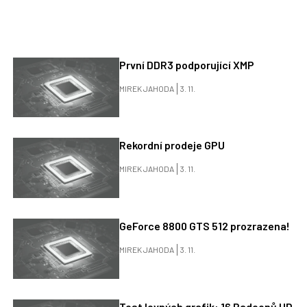
První DDR3 podporující XMP
MIREK JAHODA
3. 11.
Rekordní prodeje GPU
MIREK JAHODA
3. 11.
GeForce 8800 GTS 512 prozrazena!
MIREK JAHODA
3. 11.
Test levných grafik: 16 Radeonů HD