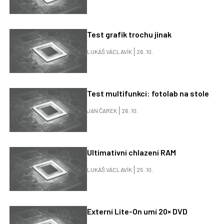
Test grafik trochu jinak
LUKÁŠ VÁCLAVÍK
26. 10.
Test multifunkcí: fotolab na stole
JAN ČAREK
26. 10.
Ultimativní chlazení RAM
LUKÁŠ VÁCLAVÍK
25. 10.
Externí Lite-On umí 20× DVD