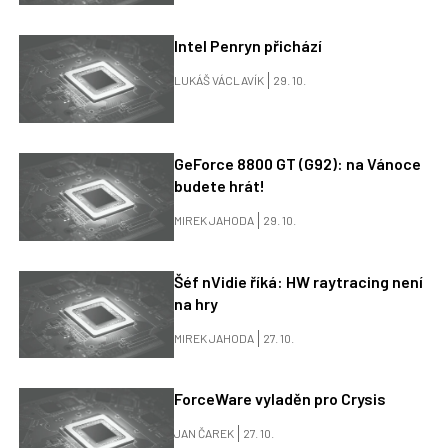
Intel Penryn přichází
LUKÁŠ VÁCLAVÍK
29. 10.
GeForce 8800 GT (G92): na Vánoce
budete hrát!
MIREK JAHODA
29. 10.
Šéf nVidie říká: HW raytracing není
na hry
MIREK JAHODA
27. 10.
ForceWare vyladěn pro Crysis
JAN ČAREK
27. 10.