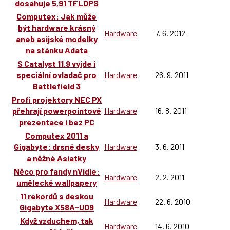
dosahuje 5,91 TFLOPS
Computex: Jak může
být hardware krásný
Hardware
7. 6. 2012
aneb asijské modelky
na stánku Adata
S Catalyst 11.9 vyjde i
speciální ovladač pro
Hardware
26. 9. 2011
Battlefield 3
Profi projektory NEC PX
přehrají powerpointové
Hardware
16. 8. 2011
prezentace i bez PC
Computex 2011 a
Gigabyte: drsné desky
Hardware
3. 6. 2011
a něžné Asiatky
Něco pro fandy nVidie:
Hardware
2. 2. 2011
umělecké wallpapery
11 rekordů s deskou
Hardware
22. 6. 2010
Gigabyte X58A-UD9
Když vzduchem, tak
Hardware
14. 6. 2010