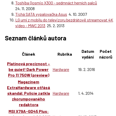
Toshiba Qosmio X300 - sedmnáct herních palců
24. 11. 2008
Tichá SATA vypalovačka Asus
4. 10. 2007
LG umí z mobilu do televizoru bezdrátově streamovat 4K
video - MWC 2013
25. 2. 2013
Seznam článků autora
Datum
Počet
Článek
Rubrika
vydání
názorů
Platinová preciznost –
be quiet! Dark Power
Hardware
19. 2. 2016
Pro 11 750W (preview)
Magazínem
ExtraHardware otřásá
skandál. Policie zatkla
Hardware
1. 4. 2014
zkorumpovaného
redaktora
MSI X79A-GD45 Plus: