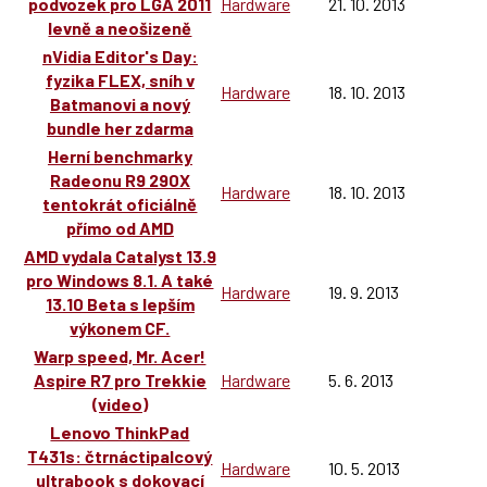
podvozek pro LGA 2011
Hardware
21. 10. 2013
levně a neošizeně
nVidia Editor's Day:
fyzika FLEX, sníh v
Hardware
18. 10. 2013
Batmanovi a nový
bundle her zdarma
Herní benchmarky
Radeonu R9 290X
Hardware
18. 10. 2013
tentokrát oficiálně
přímo od AMD
AMD vydala Catalyst 13.9
pro Windows 8.1. A také
Hardware
19. 9. 2013
13.10 Beta s lepším
výkonem CF.
Warp speed, Mr. Acer!
Aspire R7 pro Trekkie
Hardware
5. 6. 2013
(video)
Lenovo ThinkPad
T431s: čtrnáctipalcový
Hardware
10. 5. 2013
ultrabook s dokovací