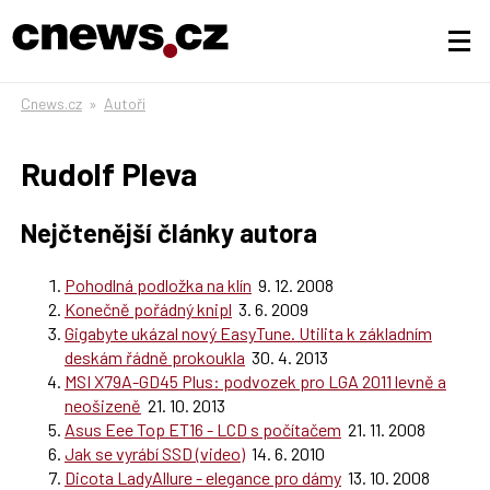
Cnews.cz
»
Autoři
Rudolf Pleva
Nejčtenější články autora
Pohodlná podložka na klín
9. 12. 2008
Konečně pořádný knipl
3. 6. 2009
Gigabyte ukázal nový EasyTune. Utilita k základním
deskám řádně prokoukla
30. 4. 2013
MSI X79A-GD45 Plus: podvozek pro LGA 2011 levně a
neošizeně
21. 10. 2013
Asus Eee Top ET16 - LCD s počítačem
21. 11. 2008
Jak se vyrábí SSD (video)
14. 6. 2010
Dicota LadyAllure - elegance pro dámy
13. 10. 2008