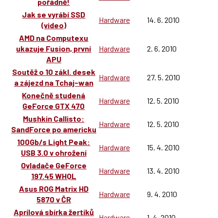
pořádně!
Jak se vyrábí SSD
Hardware
14. 6. 2010
(video)
AMD na Computexu
ukazuje Fusion, první
Hardware
2. 6. 2010
APU
Soutěž o 10 zákl. desek
Hardware
27. 5. 2010
a zájezd na Tchaj-wan
Konečně studená
Hardware
12. 5. 2010
GeForce GTX 470
Mushkin Callisto:
Hardware
12. 5. 2010
SandForce po americku
100Gb/s Light Peak:
Hardware
15. 4. 2010
USB 3.0 v ohrožení
Ovladače GeForce
Hardware
13. 4. 2010
197.45 WHQL
Asus ROG Matrix HD
Hardware
9. 4. 2010
5870 v ČR
Aprílová sbírka žertíků
Hardware
1. 4. 2010