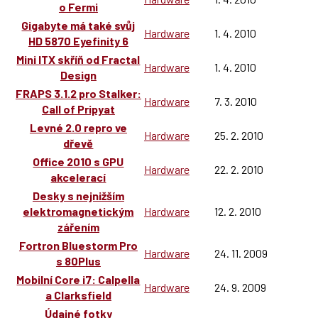
o Fermi
Gigabyte má také svůj
Hardware
1. 4. 2010
HD 5870 Eyefinity 6
Mini ITX skříň od Fractal
Hardware
1. 4. 2010
Design
FRAPS 3.1.2 pro Stalker:
Hardware
7. 3. 2010
Call of Pripyat
Levné 2.0 repro ve
Hardware
25. 2. 2010
dřevě
Office 2010 s GPU
Hardware
22. 2. 2010
akcelerací
Desky s nejnižším
elektromagnetickým
Hardware
12. 2. 2010
zářením
Fortron Bluestorm Pro
Hardware
24. 11. 2009
s 80Plus
Mobilní Core i7: Calpella
Hardware
24. 9. 2009
a Clarksfield
Údajné fotky