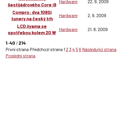
Hardware
22. 9. 2009
šestijádrového Core i9
Compro: dva 1080i
Hardware
2. 9. 2009
tunery na český trh
LCD iiyama se
Hardware
21. 8. 2009
spotřebou kolem 20 W
1
–
40
/
214
První strana
Předchozí strana
1
2
3
4
5
6
Následující strana
Poslední strana