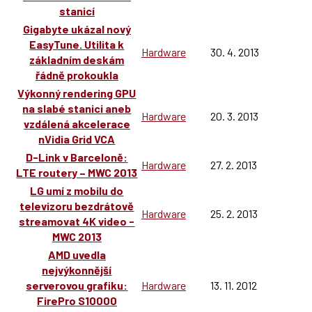
stanicí
Gigabyte ukázal nový
EasyTune. Utilita k
Hardware
30. 4. 2013
základním deskám
řádně prokoukla
Výkonný rendering GPU
na slabé stanici aneb
Hardware
20. 3. 2013
vzdálená akcelerace
nVidia Grid VCA
D-Link v Barceloně:
Hardware
27. 2. 2013
LTE routery – MWC 2013
LG umí z mobilu do
televizoru bezdrátově
Hardware
25. 2. 2013
streamovat 4K video -
MWC 2013
AMD uvedla
nejvýkonnější
serverovou grafiku:
Hardware
13. 11. 2012
FirePro S10000