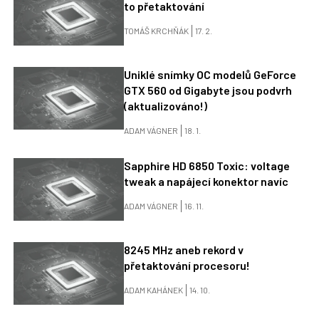
to přetaktování
TOMÁŠ KRCHŇÁK
17. 2.
Uniklé snímky OC modelů GeForce
GTX 560 od Gigabyte jsou podvrh
(aktualizováno!)
ADAM VÁGNER
18. 1.
Sapphire HD 6850 Toxic: voltage
tweak a napájecí konektor navíc
ADAM VÁGNER
16. 11.
8245 MHz aneb rekord v
přetaktování procesoru!
ADAM KAHÁNEK
14. 10.