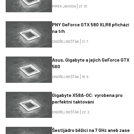
MIREK JAHODA
27. 10.
PNY GeForce GTX 580 XLR8 přichází
na trh
ONDŘEJ BEŠŤÁK
21. 7.
Asus, Gigabyte a jejich GeForce GTX
560
ONDŘEJ BEŠŤÁK
18. 5.
Gigabyte X58A-OC: vyrobena pro
perfektní taktování
ONDŘEJ BEŠŤÁK
22. 2.
Šestijádro běžící na 7 GHz aneb zase