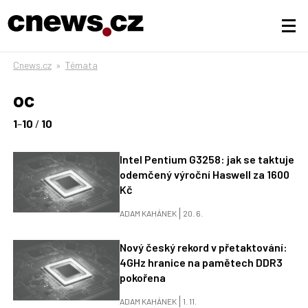
Cnews.cz
»
Témata
oc
1
–
10
/
10
Intel Pentium G3258: jak se taktuje
odemčený výroční Haswell za 1600
Kč
ADAM KAHÁNEK
20. 6.
Nový český rekord v přetaktování:
4GHz hranice na pamětech DDR3
pokořena
ADAM KAHÁNEK
1. 11.