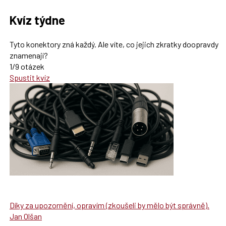
Kvíz týdne
Tyto konektory zná každý. Ale víte, co jejich zkratky doopravdy
znamenají?
1/9 otázek
Spustit kvíz
Díky za upozornění, opravím (zkoušeli by mělo být správně).
Jan Olšan