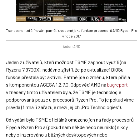
Transparentní šifrování paměti uvedené jako funkce procesorů AMD Ryzen Pro
v roce 2017
Autor: AMD
Jeden z uživatelů, kteří možnost TSME zapnout využili (na
Ryzenu 7 9700X), nedávno zjistil, že po aktualizaci BIOSu
funkce přestala být aktivní. Patrně jde o změnu, která přišla
s komponentou AGESA 1.2.7.0. Odpověď AMD na
bugreport
vznesený tímto uživatelem byla, že TSME je technologie
podporovaná pouze u procesorů Ryzen Pro. To je pokud víme
pravda (firma ji zařazuje mezi jejich „Pro Technologies“).
Od vydání bylo TSME oficiálně omezeno jen na řady procesorů
Epyc a Ryzen Pro a (pokud nám někde něco neuniklo) nikdy
nebylo inzerováno u běžných desktopových nebo