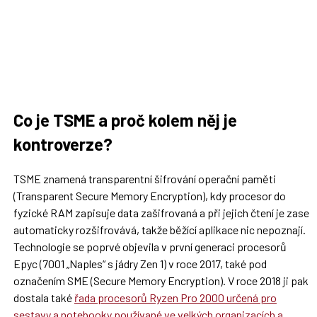
Co je TSME a proč kolem něj je
kontroverze?
TSME znamená transparentní šifrování operační paměti
(Transparent Secure Memory Encryption), kdy procesor do
fyzické RAM zapisuje data zašifrovaná a při jejich čtení je zase
automaticky rozšifrovává, takže běžící aplikace nic nepoznají.
Technologie se poprvé objevila v první generaci procesorů
Epyc (7001 „Naples“ s jádry Zen 1) v roce 2017, také pod
označením SME (Secure Memory Encryption). V roce 2018 ji pak
dostala také
řada procesorů Ryzen Pro 2000 určená pro
sestavy a notebooky používané ve velkých organizacích a