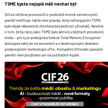
TSME byste nejspíš měli nechat být
Drtivá většina procesorů (v podstatě kromě serverových)
paměť nešifruje, takže není pravda, že by nefungujícím TSME
byla nějak relevantně zhoršena bezpečnost uživatelů. Nevíme
o tom, že by něco jako TSME bylo aktivní u běžných procesorů
Intelu – pro ty je analogická funkce Total Memory Encryption
dostupná také jen na serverech a s desktopovými deskami
podporujícími technologie vPro. Kompletní šifrování operační
paměti není používáno ani na počítačích Apple.