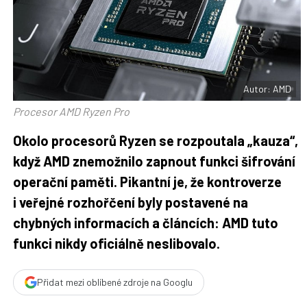
t
n
n
a
a
F
s
a
í
c
t
e
i
b
X
o
o
Autor: AMD
k
u
Procesor AMD Ryzen Pro
Okolo procesorů Ryzen se rozpoutala „kauza“,
když AMD znemožnilo zapnout funkci šifrování
operační paměti. Pikantní je, že kontroverze
i veřejné rozhořčení byly postavené na
chybných informacích a článcích: AMD tuto
funkci nikdy oficiálně neslibovalo.
Přidat mezi oblíbené zdroje na Googlu