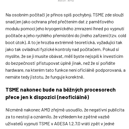
Autor: AMD
Na osobním počítači je přínos spíš pochybný, TSME zde slouží
snad jen jako ochrana před přečtením dat z paměťového
modulu pomocí jeho kryogenického zmrazení ihned po vypnutí
počítače a jeho rychlého přemístění do jiného zařízení (tzv. cold
boot útok). A to je hrozba extrémně teoretická, vyžadující tak
jako tak ovládnutí fyzické kontroly nad počítačem. Pokud si
myslíte, že se jí musíte obávat, měli byste nejspíš k investicím
do bezpečnosti přistupovat úplně jinak, než že si pořídíte
hardware, na kterém tato funkce není oficiálně podporovaná, a
nemáte tedy jistotu, že funguje korektně.
TSME nakonec bude na běžných procesorech
přece jen k dispozici (neoficiálně)
Nicméně nakonec AMD zřejmě usoudilo, že negativní publicita
za to nestojí a oznámilo, že vzhledem ke zpětné vazbě
uživatelů vypnutí TSME v AGESA 1.2.7.0 vrátí zpět v jedné