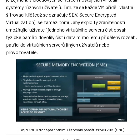
systémy různých uživatelů. Tím, že se každé VM přidělí vlastní
šifrovací klíč (což se označuje SEV, Secure Encrypted
Virtualization), se zamezí tomu, aby exploity zranitelností
umožňující uživateli jednoho virtuálního serveru číst obsah
fyzické paměti dovolily číst i data mimo jemu přidělený rozsah,
patřící do virtuálních serverů jiných uživatelů nebo
provozovatele.
Slajd AMD k transparentnímu šifrování paměti z roku 2019 (SME)