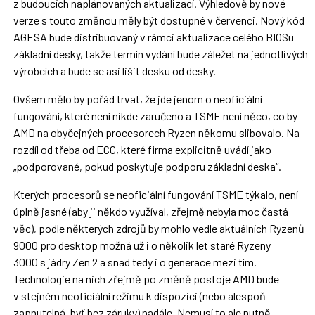
z budoucích naplánovaných aktualizací. Výhledově by nové
verze s touto změnou měly být dostupné v červenci. Nový kód
AGESA bude distribuovaný v rámci aktualizace celého BIOSu
základní desky, takže termín vydání bude záležet na jednotlivých
výrobcích a bude se asi lišit desku od desky.
Ovšem mělo by pořád trvat, že jde jenom o neoficiální
fungování, které není nikde zaručeno a TSME není něco, co by
AMD na obyčejných procesorech Ryzen někomu slibovalo. Na
rozdíl od třeba od ECC, které firma explicitně uvádí jako
„podporované, pokud poskytuje podporu základní deska“.
Kterých procesorů se neoficiální fungování TSME týkalo, není
úplně jasné (aby ji někdo využíval, zřejmě nebyla moc častá
věc), podle některých zdrojů by mohlo vedle aktuálních Ryzenů
9000 pro desktop možná už i o několik let staré Ryzeny
3000 s jádry Zen 2 a snad tedy i o generace mezi tím.
Technologie na nich zřejmě po změně postoje AMD bude
v stejném neoficiální režimu k dispozici (nebo alespoň
zapnutelná, byť bez záruky) nadále. Nemusí to ale nutně