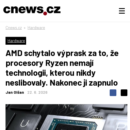
Cnews.cz
»
Hardware
Hardware
AMD schytalo výprask za to, že
procesory Ryzen nemají
technologii, kterou nikdy
neslibovaly. Nakonec ji zapnulo
Jan Olšan
22. 6. 2026
S
S
S
d
d
d
í
í
í
l
l
e
e
l
j
j
t
e
t
e
e