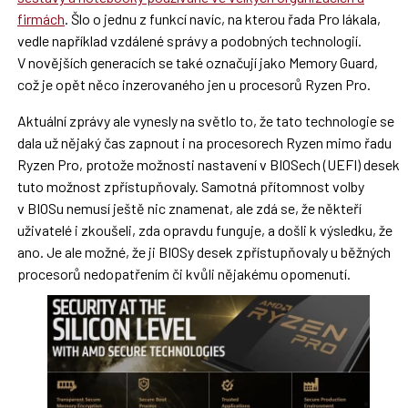
firmách
. Šlo o jednu z funkcí navíc, na kterou řada Pro lákala,
vedle například vzdálené správy a podobných technologií.
V novějších generacích se také označují jako Memory Guard,
což je opět něco inzerovaného jen u procesorů Ryzen Pro.
Aktuální zprávy ale vynesly na světlo to, že tato technologie se
dala už nějaký čas zapnout i na procesorech Ryzen mimo řadu
Ryzen Pro, protože možnosti nastavení v BIOSech (UEFI) desek
tuto možnost zpřístupňovaly. Samotná přítomnost volby
v BIOSu nemusí ještě nic znamenat, ale zdá se, že někteří
uživatelé i zkoušeli, zda opravdu funguje, a došli k výsledku, že
ano. Je ale možné, že ji BIOSy desek zpřístupňovaly u běžných
procesorů nedopatřením či kvůli nějakému opomenutí.