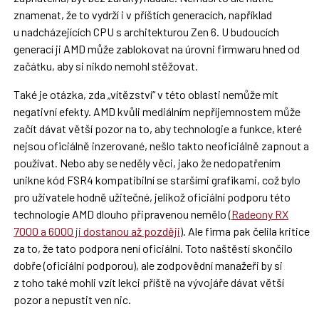
znamenat, že to vydrží i v příštích generacích, například
u nadcházejících CPU s architekturou Zen 6. U budoucích
generací ji AMD může zablokovat na úrovni firmwaru hned od
začátku, aby si nikdo nemohl stěžovat.
Také je otázka, zda „vítězství“ v této oblasti nemůže mít
negativní efekty. AMD kvůli mediálním nepříjemnostem může
začít dávat větší pozor na to, aby technologie a funkce, které
nejsou oficiálně inzerované, nešlo takto neoficiálně zapnout a
používat. Nebo aby se neděly věci, jako že nedopatřením
unikne kód FSR4 kompatibilní se staršími grafikami, což bylo
pro uživatele hodně užitečné, jelikož oficiální podporu této
technologie AMD dlouho připravenou nemělo (
Radeony RX
7000 a 6000 ji dostanou až později
). Ale firma pak čelila kritice
za to, že tato podpora není oficiální. Toto naštěstí skončilo
dobře (oficiální podporou), ale zodpovědní manažeři by si
z toho také mohli vzít lekci příště na vývojáře dávat větší
pozor a nepustit ven nic.