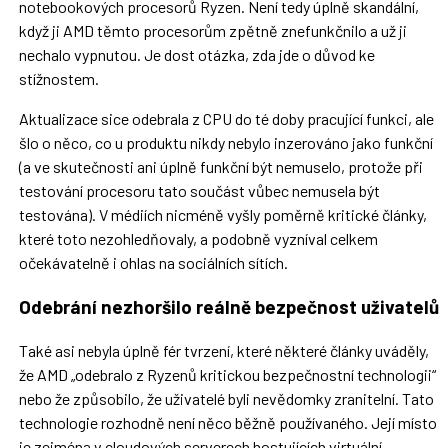
notebookových procesorů Ryzen. Není tedy úplně skandální,
když ji AMD těmto procesorům zpětně znefunkčnilo a už ji
nechalo vypnutou. Je dost otázka, zda jde o důvod ke
stížnostem.
Aktualizace sice odebrala z CPU do té doby pracující funkci, ale
šlo o něco, co u produktu nikdy nebylo inzerováno jako funkční
(a ve skutečnosti ani úplně funkční být nemuselo, protože při
testování procesoru tato součást vůbec nemusela být
testována). V médiích nicméně vyšly poměrně kritické články,
které toto nezohledňovaly, a podobně vyzníval celkem
očekávatelně i ohlas na sociálních sítích.
Odebrání nezhoršilo reálně bezpečnost uživatelů
Také asi nebyla úplně fér tvrzení, které některé články uváděly,
že AMD „odebralo z Ryzenů kritickou bezpečnostní technologii“
nebo že způsobilo, že uživatelé byli nevědomky zranitelní. Tato
technologie rozhodně není něco běžně používaného. Její místo
je zejména v cloudových serverech hostujících virtuální