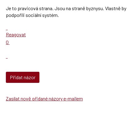
pro
Je to pravicová strana. Jsou na straně byznysu. Vlastně by
následující
podpořili sociální systém.
a
P
Zobrazit
pro
celé
Reagovat
předchozí
vlákno
Hodnotit:
0
nový
Výborně!
názor
Nahlásit
moderátorům
jako
SPAM
Přidat názor
Zasílat nově přidané názory e-mailem