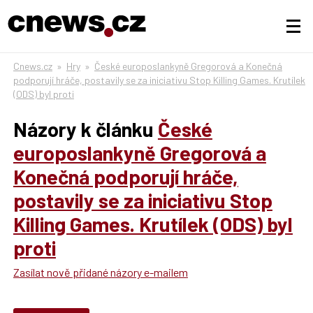
Cnews.cz
»
Hry
»
České europoslankyně Gregorová a Konečná
podporují hráče, postavily se za iniciativu Stop Killing Games. Krutílek
(ODS) byl proti
Názory k článku
České
europoslankyně Gregorová a
Konečná podporují hráče,
postavily se za iniciativu Stop
Killing Games. Krutílek (ODS) byl
proti
Zasílat nově přidané názory e-mailem