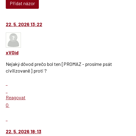
Přidat názor
22. 5. 2026 13:22
xV0id
Nejaký dôvod prečo bol ten [PROMAZ - prosíme psát
civilizovaně] proti ?
Zobrazit
celé
Skok
vlákno
na
Reagovat
další
Hodnotit:
0
nový
Výborně!
názor.
Nahlásit
K
moderátorům
navigaci
jako
22. 5. 2026 18:13