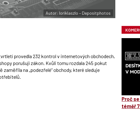
Autor: loriklaszlo – Depositphotos
KOMER
rtletí provedla 232 kontrol v internetových obchodech,
e-shopy porušují zákon. Kvůli tomu rozdala 245 pokut
ně zaměřila na „podezřelé“ obchody, které sleduje
třebitelů.
Proč se
téměř 7