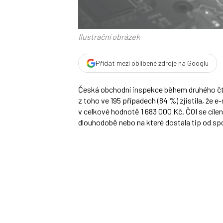
Ilustrační obrázek
Přidat mezi oblíbené zdroje na Googlu
Česká obchodní inspekce během druhého čtv
z toho ve 195 případech (84 %) zjistila, že 
v celkové hodnotě 1 683 000 Kč. ČOI se cíle
dlouhodobě nebo na které dostala tip od spo