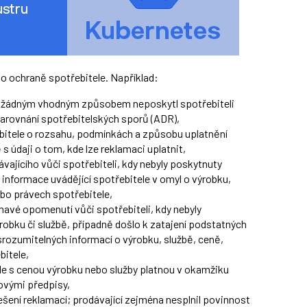
 o ochraně spotřebitele. Například:
že žádným vhodným způsobem neposkytl spotřebiteli
arovnání spotřebitelských sporů (ADR),
ebitele o rozsahu, podmínkách a způsobu uplatnění
s údaji o tom, kde lze reklamaci uplatnit,
ávajícího vůči spotřebiteli, kdy nebyly poskytnuty
informace uvádějící spotřebitele v omyl o výrobku,
ebo právech spotřebitele,
mavé opomenutí vůči spotřebiteli, kdy nebyly
obku či službě, případně došlo k zatajení podstatných
srozumitelných informací o výrobku, službě, ceně,
bitele,
ele s cenou výrobku nebo služby platnou v okamžiku
novými předpisy,
řešení reklamací; prodávající zejména nesplnil povinnost