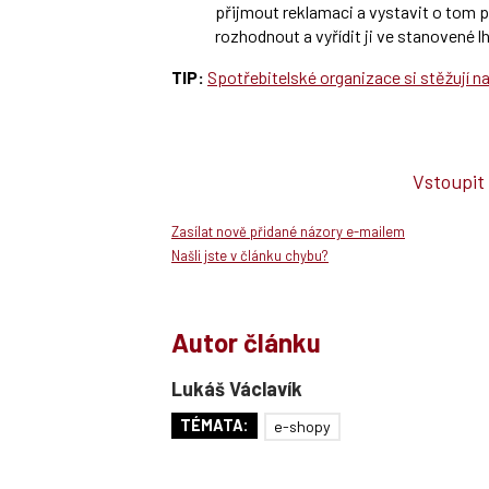
přijmout reklamaci a vystavit o tom 
rozhodnout a vyřídit ji ve stanovené l
TIP:
Spotřebitelské organizace si stěžují n
Vstoupit
Zasílat nově přidané názory e-mailem
Našli jste v článku chybu?
Autor článku
Lukáš Václavík
TÉMATA:
e-shopy