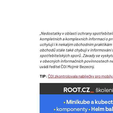
„
Nedostatky v oblasti ochrany spotřebitel
kompletních a komplexních informací o pro
uchylují i k nekalým obchodním praktikám
obchodů stále také chybují v informování
spotřebitelských sporů. Závady se vyskytu
v obecných informačních povinnostech neb
uvádí ředitel ČOI Mojmír Bezecný.
TIP:
ČOI zkontrolovala nabíječky pro mobily