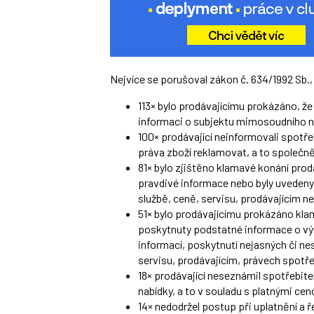
Nejvíce se porušoval zákon č. 634/1992 Sb.,
113× bylo prodávajícímu prokázáno, 
informaci o subjektu mimosoudního n
100× prodávající neinformovali spotř
práva zboží reklamovat, a to společně 
81× bylo zjištěno klamavé konání prod
pravdivé informace nebo byly uvedeny 
službě, ceně, servisu, prodávajícím n
51× bylo prodávajícímu prokázáno kla
poskytnuty podstatné informace o výr
informací, poskytnutí nejasných či ne
servisu, prodávajícím, právech spotře
18× prodávající neseznámil spotřebit
nabídky, a to v souladu s platnými ce
14× nedodržel postup při uplatnění a 