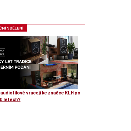
ČNÍ SDĚLENÍ
 audiofilové vracejí ke značce KLH po
0 letech?