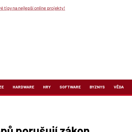
 tipy na nejlepší online projekty!
ZE
HARDWARE
HRY
SOFTWARE
BYZNYS
VĚDA
opů porušují zákon.