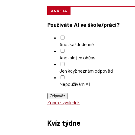
ANKETA
Používáte AI ve škole/práci?
Ano, každodenně
Ano, ale jen občas
Jen když neznám odpověď
Nepoužívám AI
Odpověz
Zobraz výsledek
Kvíz týdne