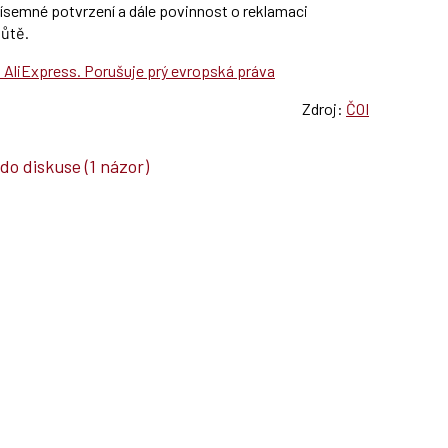
písemné potvrzení a dále povinnost o reklamaci
hůtě.
a AliExpress. Porušuje prý evropská práva
Zdroj:
ČOI
 do diskuse
(1 názor)