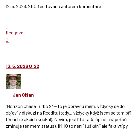
12. 5. 2026, 21:06 editováno autorem komentáře
Zobrazit
celé
Skok
vlákno
na
Reagovat
další
Hodnotit:
0
nový
Výborně!
názor.
Nahlásit
K
moderátorům
navigaci
jako
13. 5. 2026 0:22
lze
SPAM
použít
i
klávesy
Jan Olšan
N
pro
"Horizon Chase Turbo 2" -- to je opravdu mem, vždycky se do
následující
objeví v diskuzi na Redditu (tedy... vždycky když jsem se tam při
a
těchchle akcích koukal). Nevím, jestli to ta AI úplně chápe (ač
P
zmiňuje ten mem status), IMHO to není "šuškání" ale fakt vtipy.
pro