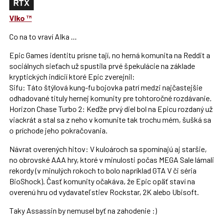
i
klávesy
Vlko ™
N
pro
Co na to vraví AIka ...
následující
Epic Games identitu prísne tají, no herná komunita na Reddit a
a
sociálnych sieťach už spustila prvé špekulácie na základe
P
kryptických indícií ktoré Epic zverejnil:
pro
Sifu: Táto štýlová kung-fu bojovka patrí medzi najčastejšie
předchozí
odhadované tituly hernej komunity pre tohtoročné rozdávanie.
nový
Horizon Chase Turbo 2: Keďže prvý diel bol na Epicu rozdaný už
názor
viackrát a stal sa z neho v komunite tak trochu mém, šušká sa
o príchode jeho pokračovania.
Návrat overených hitov: V kuloároch sa spomínajú aj staršie,
no obrovské AAA hry, ktoré v minulosti počas MEGA Sale lámali
rekordy (v minulých rokoch to bolo napríklad GTA V či séria
BioShock). Časť komunity očakáva, že Epic opäť staví na
overenú hru od vydavateľstiev Rockstar, 2K alebo Ubisoft.
Taky Assassin by nemusel byť na zahodenie :)