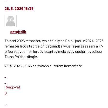
K
moderátorům
navigaci
jako
28. 5. 2026 18:35
lze
SPAM
použít
i
klávesy
cztajtrlik
N
pro
To neni 2026 remaster, tyhle tri dily na Epicu jsou z 2024. 2026
následující
remaster letos teprve prijde (snad) a vyuzije jen zasazeni a +/-
a
pribeh puvodnich her. Ovladani by melo byt v duchu novodobe
P
Tomb Raider trilogie.
pro
předchozí
28. 5. 2026, 18:36 editováno autorem komentáře
nový
Zobrazit
názor
celé
Skok
vlákno
na
Reagovat
další
Hodnotit:
0
nový
Výborně!
názor.
Nahlásit
K