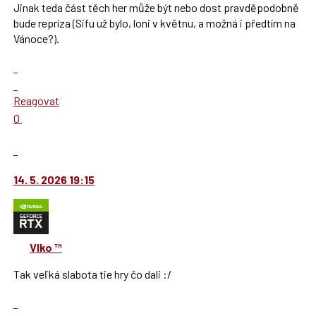
předchozí
Jinak teda část těch her může být nebo dost pravděpodobně
nový
bude repríza (Sifu už bylo, loni v květnu, a možná i předtím na
názor
Vánoce?).
Zobrazit
celé
Skok
vlákno
na
Reagovat
další
Hodnotit:
0
nový
Výborně!
názor.
Nahlásit
K
moderátorům
navigaci
jako
14. 5. 2026 19:15
lze
SPAM
použít
i
klávesy
Vlko ™
N
pro
Tak veľká slabota tie hry čo dali :/
následující
a
Zobrazit
P
celé