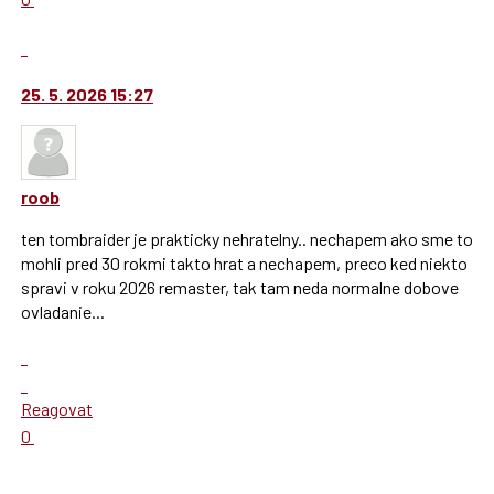
nový
nový
Výborně!
názor.
názor
Nahlásit
K
moderátorům
navigaci
jako
25. 5. 2026 15:27
lze
SPAM
použít
i
klávesy
roob
N
pro
ten tombraider je prakticky nehratelny.. nechapem ako sme to
následující
mohli pred 30 rokmi takto hrat a nechapem, preco ked niekto
a
spravi v roku 2026 remaster, tak tam neda normalne dobove
P
ovladanie...
pro
Zobrazit
předchozí
celé
nový
Skok
vlákno
názor
na
Reagovat
další
Hodnotit:
0
nový
Výborně!
názor.
Nahlásit