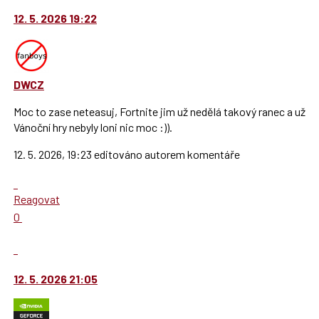
12. 5. 2026 19:22
DWCZ
Moc to zase neteasuj, Fortnite jim už nedělá takový ranec a už
Vánoční hry nebyly loni nic moc :)).
12. 5. 2026, 19:23 editováno autorem komentáře
Skok
na
Reagovat
další
Hodnotit:
0
nový
Výborně!
názor.
Nahlásit
K
moderátorům
navigaci
jako
12. 5. 2026 21:05
lze
SPAM
použít