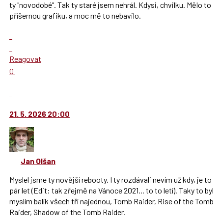
následující
ty "novodobé". Tak ty staré jsem nehrál. Kdysi, chvilku. Mělo to
a
příšernou grafiku, a moc mě to nebavilo.
P
pro
Zobrazit
předchozí
celé
Skok
nový
vlákno
na
Reagovat
názor
další
Hodnotit:
0
nový
Výborně!
názor.
Nahlásit
K
moderátorům
navigaci
jako
21. 5. 2026 20:00
lze
SPAM
použít
i
klávesy
Jan Olšan
N
pro
Myslel jsme ty novější rebooty. I ty rozdávali nevím už kdy, je to
následující
pár let (Edit: tak zřejmě na Vánoce 2021... to to letí). Taky to byl
a
myslím balík všech tří najednou, Tomb Raider, Rise of the Tomb
P
Raider, Shadow of the Tomb Raider.
pro