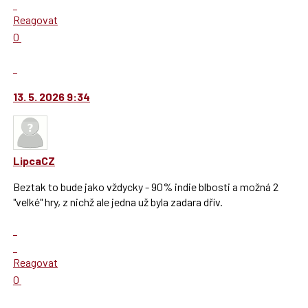
Skok
pro
vlákno
na
Reagovat
předchozí
další
Hodnotit:
0
nový
nový
Výborně!
názor
názor.
Nahlásit
K
moderátorům
navigaci
jako
13. 5. 2026 9:34
lze
SPAM
použít
i
klávesy
LipcaCZ
N
pro
Beztak to bude jako vždycky - 90% indie blbosti a možná 2
následující
"velké" hry, z nichž ale jedna už byla zadara dřív.
a
Zobrazit
P
celé
pro
Skok
vlákno
předchozí
na
Reagovat
nový
další
Hodnotit:
0
názor
nový
Výborně!
názor.
Nahlásit