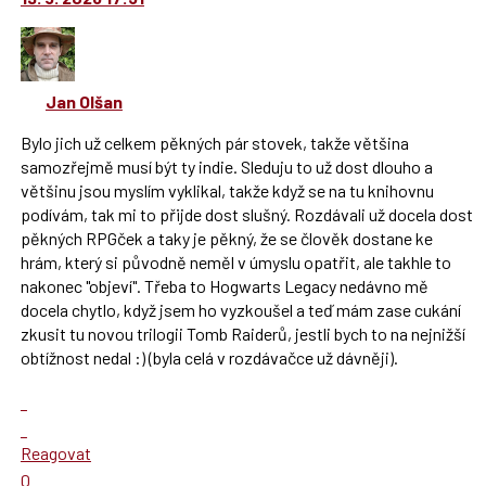
lze
SPAM
použít
i
klávesy
Jan Olšan
N
pro
Bylo jich už celkem pěkných pár stovek, takže většina
následující
samozřejmě musí být ty indie. Sleduju to už dost dlouho a
a
většinu jsou myslím vyklikal, takže když se na tu knihovnu
P
podívám, tak mi to přijde dost slušný. Rozdávali už docela dost
pro
pěkných RPGček a taky je pěkný, že se člověk dostane ke
předchozí
hrám, který si původně neměl v úmyslu opatřit, ale takhle to
nový
nakonec "objeví". Třeba to Hogwarts Legacy nedávno mě
názor
docela chytlo, když jsem ho vyzkoušel a teď mám zase cukání
zkusit tu novou trilogii Tomb Raiderů, jestli bych to na nejnižší
obtížnost nedal :) (byla celá v rozdávačce už dávněji).
Zobrazit
celé
Skok
vlákno
na
Reagovat
další
Hodnotit:
0