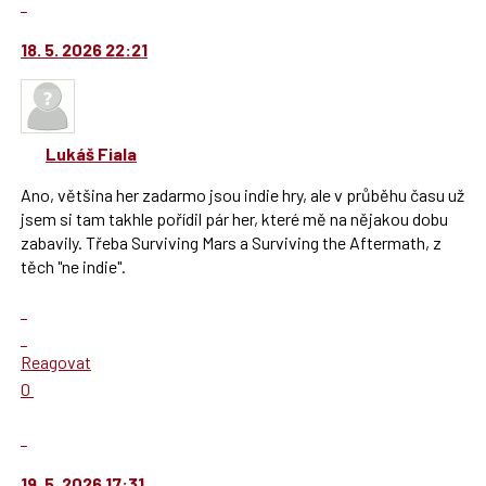
K
moderátorům
navigaci
jako
18. 5. 2026 22:21
lze
SPAM
použít
i
klávesy
Lukáš Fiala
N
pro
Ano, většina her zadarmo jsou indie hry, ale v průběhu času už
následující
jsem si tam takhle pořídil pár her, které mě na nějakou dobu
a
zabavily. Třeba Surviving Mars a Surviving the Aftermath, z
P
těch "ne indie".
pro
předchozí
Zobrazit
nový
celé
Skok
názor
vlákno
na
Reagovat
další
Hodnotit:
0
nový
Výborně!
názor.
Nahlásit
K
moderátorům
navigaci
jako
19. 5. 2026 17:31