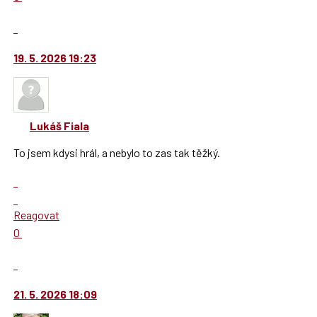
nový
Výborně!
názor.
Nahlásit
K
moderátorům
navigaci
jako
19. 5. 2026 19:23
lze
SPAM
použít
i
klávesy
Lukáš Fiala
N
pro
To jsem kdysi hrál, a nebylo to zas tak těžký.
následující
a
Zobrazit
P
celé
Skok
pro
vlákno
na
Reagovat
předchozí
další
Hodnotit:
0
nový
nový
Výborně!
názor
názor.
Nahlásit
K
moderátorům
navigaci
jako
21. 5. 2026 18:09
lze
SPAM