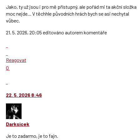
předchozí
Jako, ty už jsou i pro mě přístupný, ale pořád mi ta akční složka
nový
moc nejde... V těchhle původních hrách bych se asi nechytal
názor
vůbec.
21. 5. 2026, 20:05 editováno autorem komentáře
Zobrazit
celé
Skok
vlákno
na
Reagovat
další
Hodnotit:
0
nový
Výborně!
názor.
Nahlásit
K
moderátorům
navigaci
jako
22. 5. 2026 8:46
lze
SPAM
použít
i
klávesy
Darksicek
N
pro
Je to zadarmo, je to fajn.