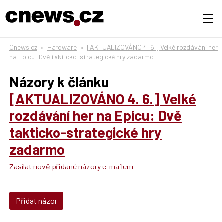
Cnews.cz
»
Hardware
»
[AKTUALIZOVÁNO 4. 6.] Velké rozdávání her
na Epicu: Dvě takticko-strategické hry zadarmo
Názory k článku
[AKTUALIZOVÁNO 4. 6.] Velké
rozdávání her na Epicu: Dvě
takticko-strategické hry
zadarmo
Zasílat nově přidané názory e-mailem
Přidat názor