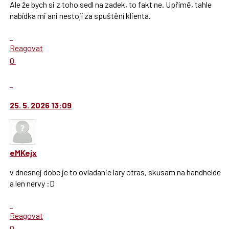
následující
Ale že bych si z toho sedl na zadek, to fakt ne. Upřímě, tahle
a
nabídka mi ani nestojí za spuštění klienta.
P
Skok
pro
na
předchozí
Reagovat
další
nový
Hodnotit:
0
nový
názor
Výborně!
názor.
Nahlásit
K
moderátorům
navigaci
jako
25. 5. 2026 13:09
lze
SPAM
použít
i
klávesy
eMKejx
N
pro
v dnesnej dobe je to ovladanie lary otras, skusam na handhelde
následující
a len nervy :D
a
Skok
P
na
pro
Reagovat
další
předchozí
Hodnotit:
0