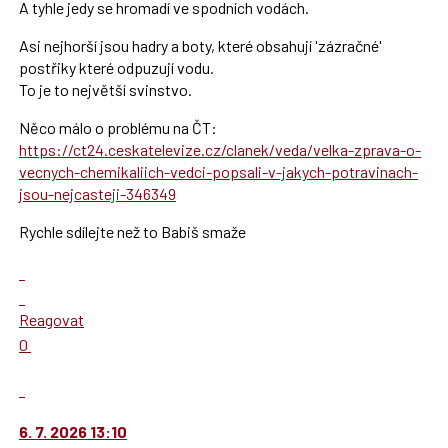
A tyhle jedy se hromadí ve spodních vodách.
Asi nejhorší jsou hadry a boty, které obsahují 'zázračné'
postřiky které odpuzují vodu.
To je to největší svinstvo.
Něco málo o problému na ČT:
https://ct24.ceskatelevize.cz/clanek/veda/velka-zprava-o-
vecnych-chemikaliich-vedci-popsali-v-jakych-potravinach-
jsou-nejcasteji-346349
Rychle sdílejte než to Babiš smaže
Zobrazit
celé
Skok
vlákno
na
Reagovat
další
Hodnotit:
0
nový
Výborně!
názor.
Nahlásit
K
moderátorům
navigaci
jako
6. 7. 2026 13:10
lze