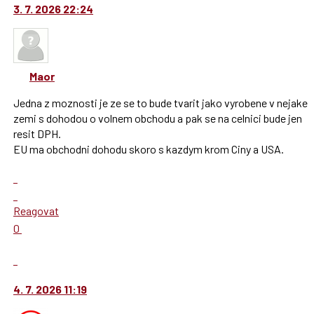
navigaci
jako
3. 7. 2026 22:24
lze
SPAM
použít
i
klávesy
Maor
N
pro
Jedna z moznosti je ze se to bude tvarit jako vyrobene v nejake
následující
zemi s dohodou o volnem obchodu a pak se na celnici bude jen
a
resit DPH.
P
EU ma obchodni dohodu skoro s kazdym krom Ciny a USA.
pro
předchozí
Zobrazit
nový
celé
Skok
názor
vlákno
na
Reagovat
další
Hodnotit:
0
nový
Výborně!
názor.
Nahlásit
K
moderátorům
navigaci
jako
4. 7. 2026 11:19
lze
SPAM