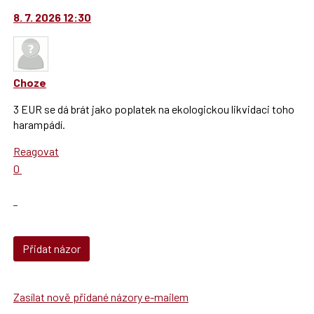
moderátorům
navigaci
jako
8. 7. 2026 12:30
lze
SPAM
použít
i
klávesy
Choze
N
pro
3 EUR se dá brát jako poplatek na ekologickou likvidaci toho
následující
harampádí.
a
Reagovat
P
Hodnotit:
pro
0
Výborně!
předchozí
Nahlásit
nový
moderátorům
názor
jako
SPAM
Přidat názor
Zasílat nově přidané názory e-mailem