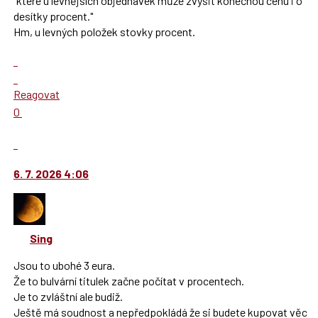
"které u levnějších objednávek může zvýšit konečnou cenu i o
následující
desítky procent."
a
Hm, u levných položek stovky procent.
P
Zobrazit
pro
celé
předchozí
Skok
vlákno
nový
na
Reagovat
názor
další
Hodnotit:
0
nový
Výborně!
názor.
Nahlásit
K
moderátorům
navigaci
jako
6. 7. 2026 4:06
lze
SPAM
použít
i
klávesy
Sing
N
pro
Jsou to ubohé 3 eura.
následující
Že to bulvární titulek začne počítat v procentech.
a
Je to zvláštní ale budiž.
P
Ještě má soudnost a nepředpokládá že si budete kupovat věc