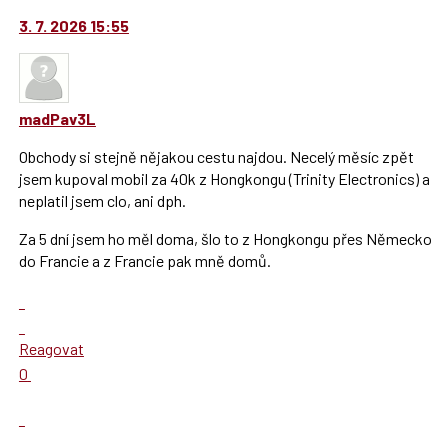
3. 7. 2026 15:55
madPav3L
Obchody si stejně nějakou cestu najdou. Necelý měsíc zpět
jsem kupoval mobil za 40k z Hongkongu (Trinity Electronics) a
neplatil jsem clo, ani dph.
Za 5 dní jsem ho měl doma, šlo to z Hongkongu přes Německo
do Francie a z Francie pak mně domů.
Zobrazit
celé
Skok
vlákno
na
Reagovat
další
Hodnotit:
0
nový
Výborně!
názor.
Nahlásit
K
moderátorům