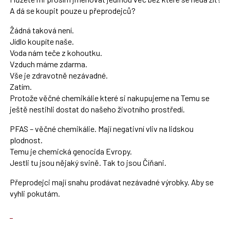
následující
A dá se koupit pouze u přeprodejců?
a
Žádná taková není.
P
Jídlo koupíte naše.
pro
Voda nám teče z kohoutku.
předchozí
Vzduch máme zdarma.
nový
Vše je zdravotně nezávadné.
názor
Zatím.
Protože věčné chemikálie které si nakupujeme na Temu se
ještě nestihli dostat do našeho životního prostředí.
PFAS – věčné chemikálie. Mají negativní vliv na lidskou
plodnost.
Temu je chemická genocida Evropy.
Jestli tu jsou nějaký svině. Tak to jsou Číňani.
Přeprodejci mají snahu prodávat nezávadné výrobky. Aby se
vyhli pokutám.
Zobrazit
celé
Skok