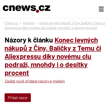
Cnews.cz
»
Internet
»
Konec levných nákupů z Číny. Balíčky z Temu či
Aliexpressu díky novému clu podraží, mnohdy i o desítky procent
Názory k článku
Konec levných
nákupů z Číny. Balíčky z Temu či
Aliexpressu díky novému clu
podraží, mnohdy i o desítky
procent
Zasílat nově přidané názory e-mailem
Přidat názor