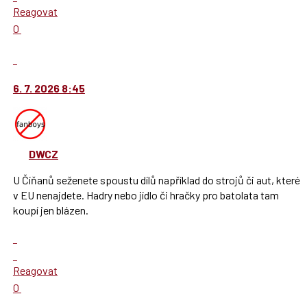
vlákno
na
Reagovat
další
Hodnotit:
0
nový
Výborně!
názor.
Nahlásit
K
moderátorům
navigaci
jako
6. 7. 2026 8:45
lze
SPAM
použít
i
klávesy
DWCZ
N
pro
U Číňanů seženete spoustu dílů například do strojů či aut, které
následující
v EU nenajdete. Hadry nebo jídlo či hračky pro batolata tam
a
koupí jen blázen.
P
pro
Zobrazit
předchozí
celé
Skok
nový
vlákno
na
Reagovat
názor
další
Hodnotit:
0
nový
Výborně!