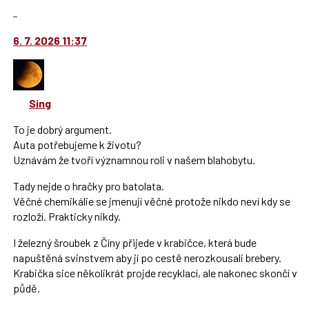
názor.
Nahlásit
K
moderátorům
navigaci
jako
6. 7. 2026 11:37
lze
SPAM
použít
i
klávesy
Sing
N
pro
To je dobrý argument.
následující
Auta potřebujeme k životu?
a
Uznávám že tvoří významnou roli v našem blahobytu.
P
Tady nejde o hračky pro batolata.
pro
Věčné chemikálie se jmenují věčné protože nikdo neví kdy se
předchozí
rozloží. Prakticky nikdy.
nový
názor
I železný šroubek z Číny přijede v krabičce, která bude
napuštěná svinstvem aby jí po cestě nerozkousali brebery.
Krabička sice několikrát projde recyklací, ale nakonec skončí v
půdě.