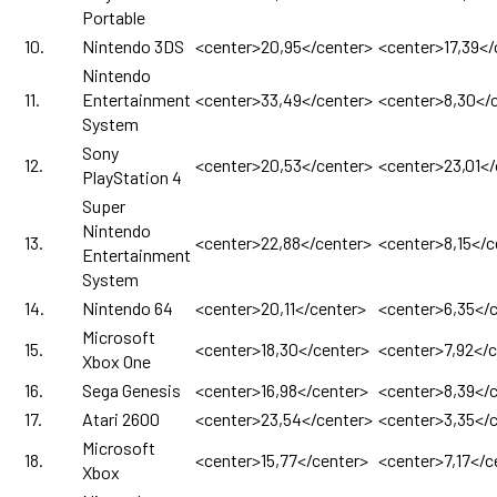
Portable
10.
Nintendo 3DS
<center>20,95</center>
<center>17,39</
Nintendo
11.
Entertainment
<center>33,49</center>
<center>8,30</
System
Sony
12.
<center>20,53</center>
<center>23,01</
PlayStation 4
Super
Nintendo
13.
<center>22,88</center>
<center>8,15</c
Entertainment
System
14.
Nintendo 64
<center>20,11</center>
<center>6,35</
Microsoft
15.
<center>18,30</center>
<center>7,92</
Xbox One
16.
Sega Genesis
<center>16,98</center>
<center>8,39</
17.
Atari 2600
<center>23,54</center>
<center>3,35</
Microsoft
18.
<center>15,77</center>
<center>7,17</c
Xbox