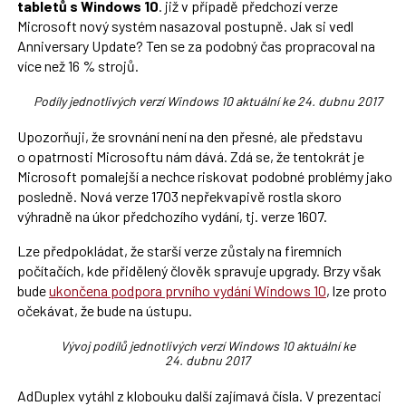
tabletů s Windows 10
. již v případě předchozí verze
Microsoft nový systém nasazoval postupně. Jak si vedl
Anniversary Update? Ten se za podobný čas propracoval na
více než 16 % strojů.
Podíly jednotlivých verzí Windows 10 aktuální ke 24. dubnu 2017
Upozorňuji, že srovnání není na den přesné, ale představu
o opatrnosti Microsoftu nám dává. Zdá se, že tentokrát je
Microsoft pomalejší a nechce riskovat podobné problémy jako
posledně. Nová verze 1703 nepřekvapivě rostla skoro
výhradně na úkor předchozího vydání, tj. verze 1607.
Lze předpokládat, že starší verze zůstaly na firemních
počítačích, kde přidělený člověk spravuje upgrady. Brzy však
bude
ukončena podpora prvního vydání Windows 10
, lze proto
očekávat, že bude na ústupu.
Vývoj podílů jednotlivých verzí Windows 10 aktuální ke
24. dubnu 2017
AdDuplex vytáhl z klobouku další zajímavá čísla. V prezentaci