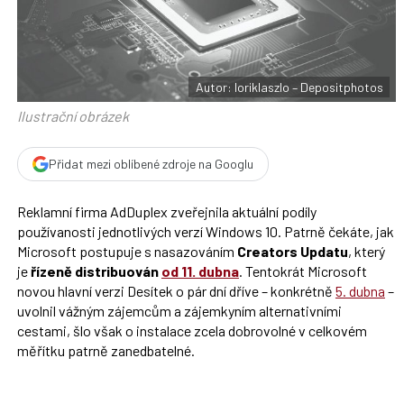
F
s
a
í
c
t
e
i
b
X
o
o
Autor: loriklaszlo – Depositphotos
k
u
Ilustrační obrázek
Přidat mezi oblíbené zdroje na Googlu
Reklamní firma AdDuplex zveřejnila aktuální podíly
používanosti jednotlivých verzí Windows 10. Patrně čekáte, jak
Microsoft postupuje s nasazováním
Creators Updatu
, který
je
řízeně distribuován
od 11. dubna
. Tentokrát Microsoft
novou hlavní verzi Desítek o pár dní dříve – konkrétně
5. dubna
–
uvolnil vážným zájemcům a zájemkyním alternativními
cestami, šlo však o instalace zcela dobrovolné v celkovém
měřítku patrně zanedbatelné.