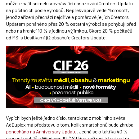
můžete najít snímek srovnávající nasazování Creators Updatu
na počítačích podle výrobců. Nepřekvapivě vede Microsoft,
jehož zařízení přechází nejdříve a poměrově je jich Creators
Updatem poháněno přes 20 % ostatní výrobci se pohybují před
nebo na hranici 10 % s jedinou výjimkou. Skoro 20 % počítačů
od MSI s Desítkami již obsahuje Creators Update.
Vypíchl bych ještě jedno číslo, tentokrát z mobilního světa.
AdDuplex má představu o tom, kolik smartphonů bude zhruba
ponecháno na Anniversary Updatu
. Jedná se o takřka 40 %
procent mobilů s Windows 10. (Většina zařízení, která na trh