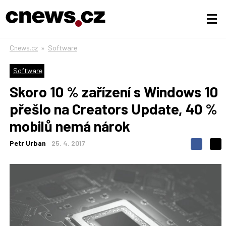
Cnews.cz
»
Software
Software
Skoro 10 % zařízení s Windows 10
přešlo na Creators Update, 40 %
mobilů nemá nárok
Petr Urban
25. 4. 2017
S
S
S
d
d
d
í
í
í
l
l
e
e
l
j
j
t
e
t
e
e
t
n
n
a
a