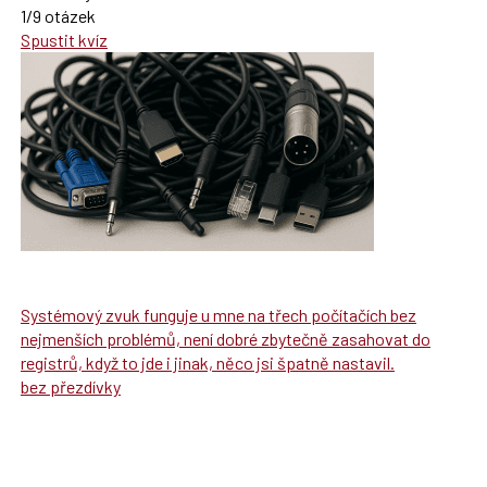
1/9 otázek
Spustit kvíz
Systémový zvuk funguje u mne na třech počítačích bez
nejmenších problémů, není dobré zbytečně zasahovat do
registrů, když to jde i jinak, něco jsi špatně nastavil.
bez přezdívky