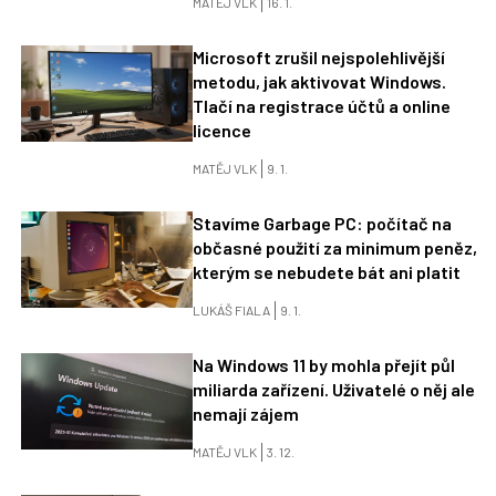
MATĚJ VLK
16. 1.
Microsoft zrušil nejspolehlivější
metodu, jak aktivovat Windows.
Tlačí na registrace účtů a online
licence
MATĚJ VLK
9. 1.
Stavíme Garbage PC: počítač na
občasné použití za minimum peněz,
kterým se nebudete bát ani platit
LUKÁŠ FIALA
9. 1.
Na Windows 11 by mohla přejít půl
miliarda zařízení. Uživatelé o něj ale
nemají zájem
MATĚJ VLK
3. 12.