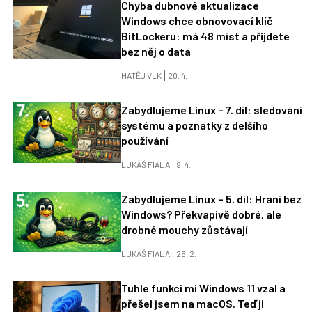
Chyba dubnové aktualizace
Windows chce obnovovací klíč
BitLockeru: má 48 míst a přijdete
bez něj o data
MATĚJ VLK
20. 4.
Zabydlujeme Linux – 7. díl: sledování
systému a poznatky z delšího
používání
LUKÁŠ FIALA
9. 4.
Zabydlujeme Linux – 5. díl: Hraní bez
Windows? Překvapivě dobré, ale
drobné mouchy zůstávají
LUKÁŠ FIALA
26. 2.
Tuhle funkci mi Windows 11 vzal a
přešel jsem na macOS. Teď ji