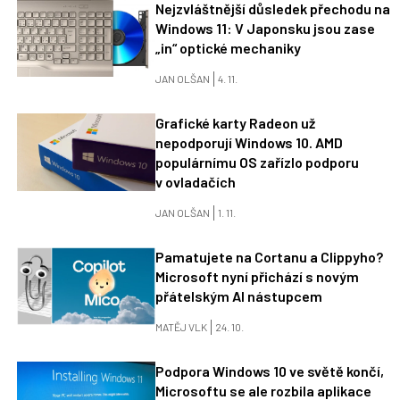
Nejzvláštnější důsledek přechodu na
Windows 11: V Japonsku jsou zase
„in“ optické mechaniky
JAN OLŠAN
4. 11.
Grafické karty Radeon už
nepodporují Windows 10. AMD
populárnímu OS zařízlo podporu
v ovladačích
JAN OLŠAN
1. 11.
Pamatujete na Cortanu a Clippyho?
Microsoft nyní přichází s novým
přátelským AI nástupcem
MATĚJ VLK
24. 10.
Podpora Windows 10 ve světě končí,
Microsoftu se ale rozbila aplikace