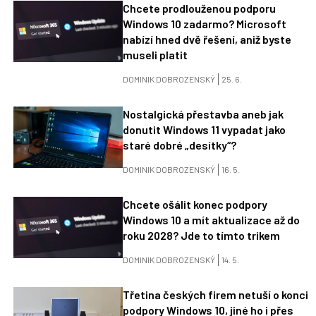
Chcete prodlouženou podporu
Windows 10 zadarmo? Microsoft
nabízí hned dvě řešení, aniž byste
museli platit
DOMINIK DOBROZENSKÝ
25. 6.
Nostalgická přestavba aneb jak
donutit Windows 11 vypadat jako
staré dobré „desítky“?
DOMINIK DOBROZENSKÝ
16. 5.
Chcete ošálit konec podpory
Windows 10 a mít aktualizace až do
roku 2028? Jde to tímto trikem
DOMINIK DOBROZENSKÝ
14. 5.
Třetina českých firem netuší o konci
podpory Windows 10, jiné ho i přes