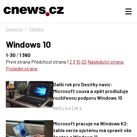
Cnews.cz
»
Témata
Windows 10
1
–
30
/
1 380
První strana
Předchozí strana
1
2
3
10
20
Následující strana
Poslední strana
Další rok pro Desítky navíc:
Microsoft couvá a opět prodlužuje
rozšířenou podporu Windows 10
MATĚJ VLK
26. 6.
Microsoft pracuje na Windows K2:
tahle verze systému má opravit vše
špatné z Windows 11