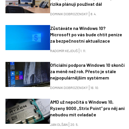
rizika plánují používat dál
DOMINIK DOBROZENSKÝ
8. 4.
Zůstáváte na Windows 10?
Microsoft po vás bude chtít peníze
za bezpečnostní aktualizace
RADOMÍR KEJDUŠ
1. 11.
Oficiální podpora Windows 10 skončí
za méně než rok. Přesto je stále
nejpopulárnějším systémem
DOMINIK DOBROZENSKÝ
16. 10.
AMD už nepočítá s Windows 10,
Ryzeny 9000 „Strix Point“ pro něj ani
nebudou mít ovladače
JAN OLŠAN
20. 5.