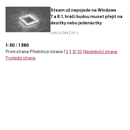
Steam už nepojede na Windows
7 a 8.1, hráči budou muset přejít na
desítky nebo jedenáctky
JAN OLŠAN
29. 3.
1
–
30
/
1 380
První strana
Předchozí strana
1
2
3
10
20
Následující strana
Poslední strana