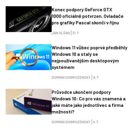
Konec podpory GeForce GTX
1000 oficiálně potvrzen. Ovladače
pro grafiky Pascal skončí v říjnu
JAN OLŠAN
31. 7.
Windows 11 vůbec poprvé předběhly
Windows 10 a staly se
nejpoužívanějším desktopovým
systémem
DOMINIK DOBROZENSKÝ
9. 7.
Průvodce ukončení podpory
Windows 10: Co pro vás znamená a
jaké máte jako jednotlivec a firma
možnosti?
DOMINIK DOBROZENSKÝ
4. 7.