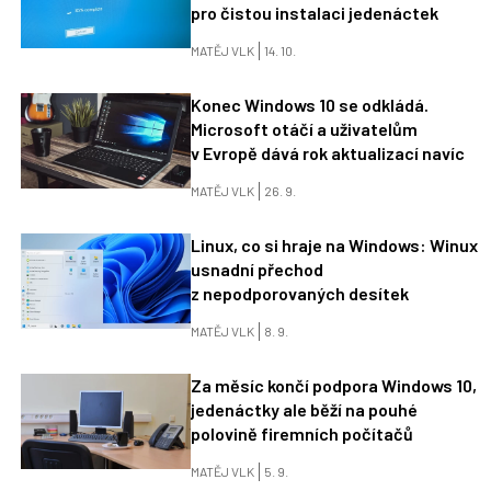
pro čistou instalaci jedenáctek
MATĚJ VLK
14. 10.
Konec Windows 10 se odkládá.
Microsoft otáčí a uživatelům
v Evropě dává rok aktualizací navíc
MATĚJ VLK
26. 9.
Linux, co si hraje na Windows: Winux
usnadní přechod
z nepodporovaných desítek
MATĚJ VLK
8. 9.
Za měsíc končí podpora Windows 10,
jedenáctky ale běží na pouhé
polovině firemních počítačů
MATĚJ VLK
5. 9.