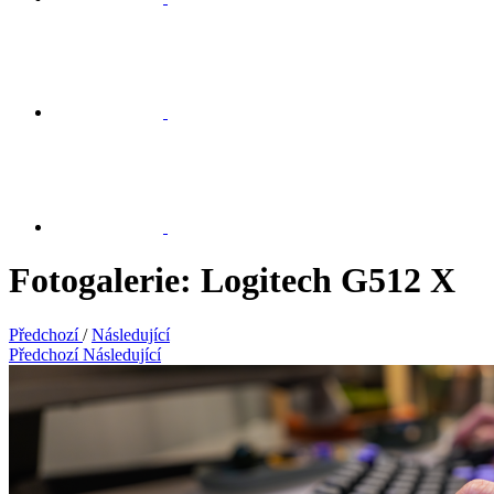
Fotogalerie: Logitech G512 X
Předchozí
/
Následující
Předchozí
Následující