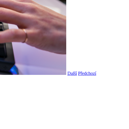
Další
Předchozí