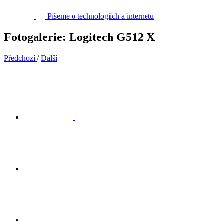
Píšeme o technologiích a internetu
Fotogalerie: Logitech G512 X
Předchozí
/
Další