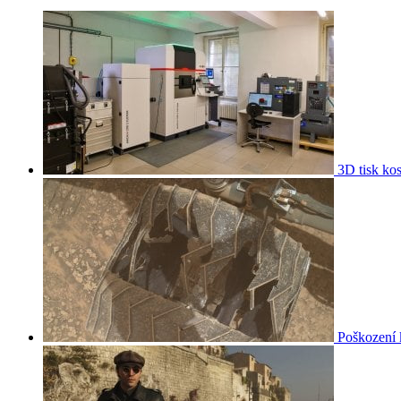
3D tisk kos
Poškození 