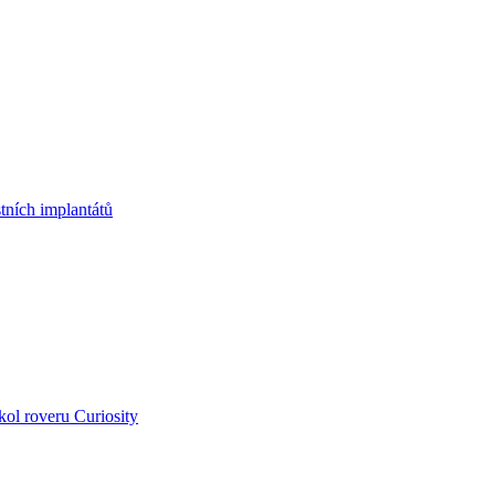
tních implantátů
kol roveru Curiosity