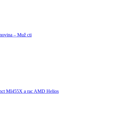
ovina – Muž cti
nct MI455X a rac AMD Helios