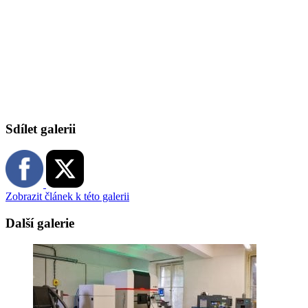
Sdílet galerii
Zobrazit článek k této galerii
Další galerie