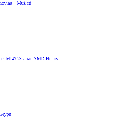
ovina – Muž cti
nct MI455X a rac AMD Helios
Glyph