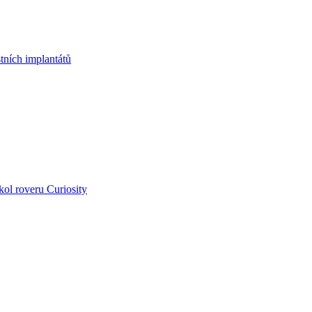
tních implantátů
kol roveru Curiosity