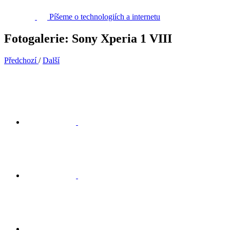
Píšeme o technologiích a internetu
Fotogalerie: Sony Xperia 1 VIII
Předchozí
/
Další