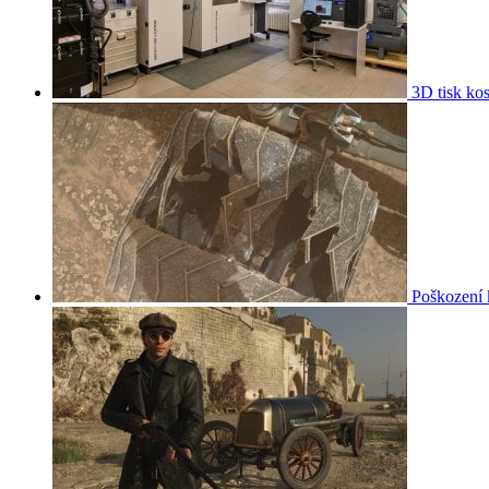
3D tisk kos
Poškození 