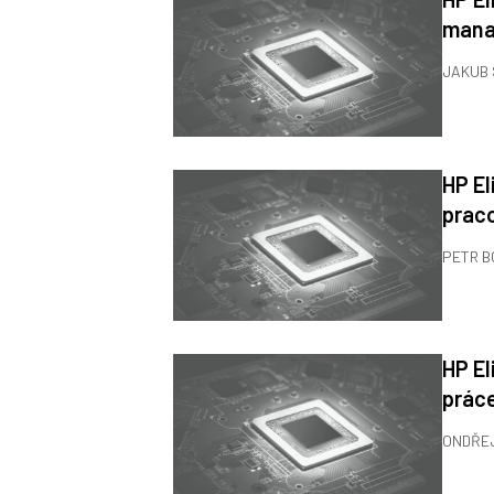
mana
JAKUB
HP El
praco
PETR 
HP El
práce
ONDŘE