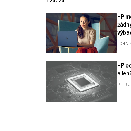
1
–
20
/
20
HP mě
žádný
výbav
DOMINI
HP od
a leh
PETR 