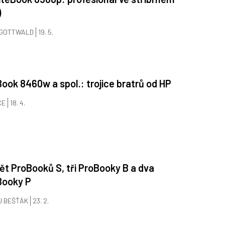
)
 GOTTWALD
19. 5.
Book 8460w a spol.: trojice bratrů od HP
CE
18. 4.
ět ProBooků S, tři ProBooky B a dva
Booky P
J BEŠŤÁK
23. 2.