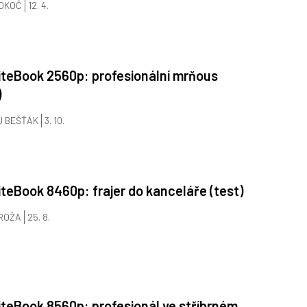
BOKOČ
12. 4.
iteBook 2560p: profesionální mrňous
)
J BEŠŤÁK
3. 10.
iteBook 8460p: frajer do kanceláře (test)
ROŽA
25. 8.
iteBook 8560p: profesionál ve stříbrném