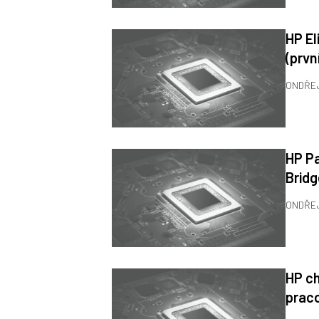
HP El
(prvn
ONDŘE
HP Pa
Bridg
ONDŘE
HP ch
praco