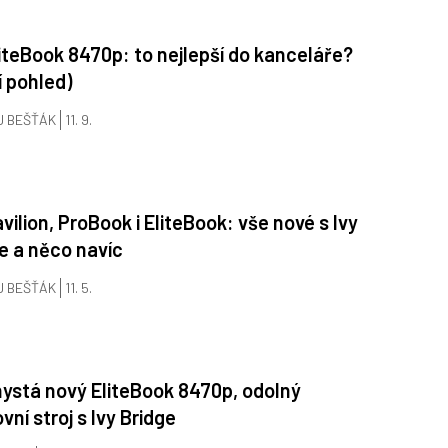
iteBook 8470p: to nejlepší do kanceláře?
í pohled)
J BEŠŤÁK
11. 9.
vilion, ProBook i EliteBook: vše nové s Ivy
e a něco navíc
J BEŠŤÁK
11. 5.
ystá nový EliteBook 8470p, odolný
vní stroj s Ivy Bridge