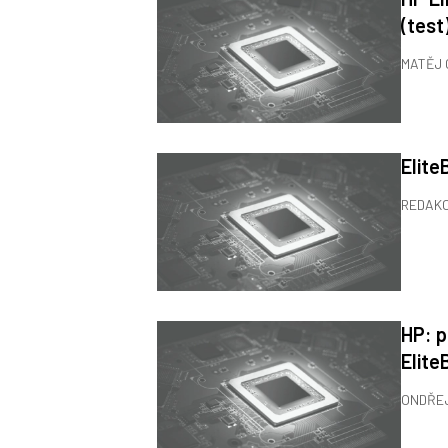
(test
MATĚJ
Elite
REDAK
HP: p
Elite
ONDŘE