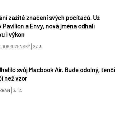
ní zažité značení svých počítačů. Už
 Pavilion a Envy, nová jména odhalí
u i výkon
K DOBROZENSKÝ
27. 3.
halilo svůj Macbook Air. Bude odolný, tenčí
čí než vzor
URBAN
3. 12.