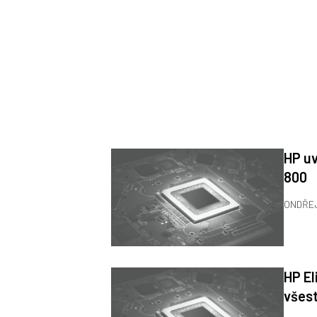
HP uv
800
ONDŘE
HP El
všes