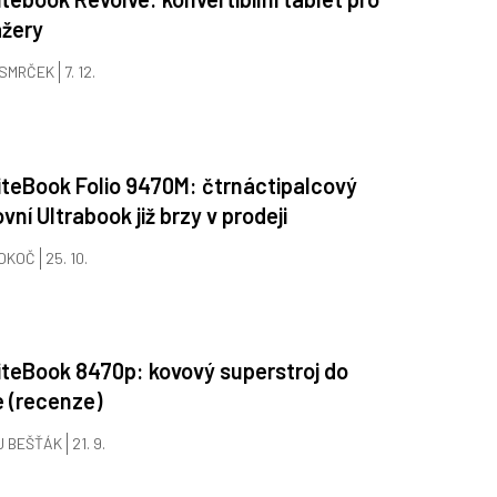
žery
 SMRČEK
7. 12.
iteBook Folio 9470M: čtrnáctipalcový
vní Ultrabook již brzy v prodeji
BOKOČ
25. 10.
iteBook 8470p: kovový superstroj do
 (recenze)
J BEŠŤÁK
21. 9.