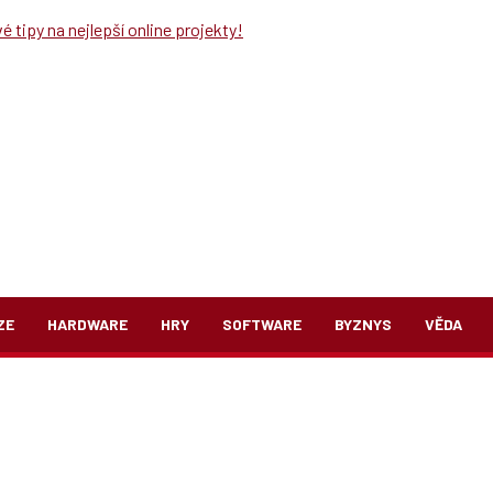
 tipy na nejlepší online projekty!
ZE
HARDWARE
HRY
SOFTWARE
BYZNYS
VĚDA