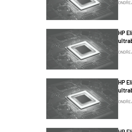
ONDŘE
HP El
ultra
ONDŘE
HP El
ultra
ONDŘE
HP El