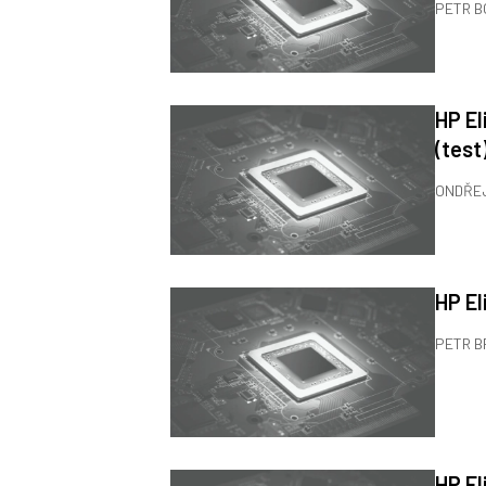
PETR 
HP El
(test
ONDŘE
HP El
PETR B
HP El