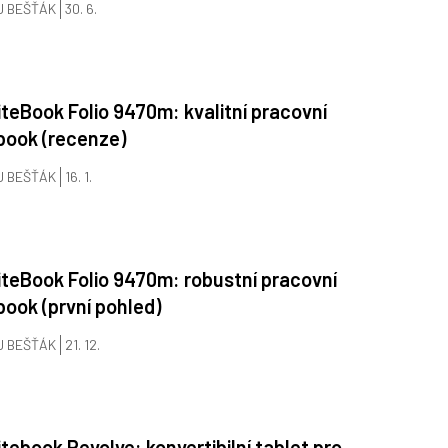
J BEŠŤÁK
30. 6.
iteBook Folio 9470m: kvalitní pracovní
book (recenze)
J BEŠŤÁK
16. 1.
iteBook Folio 9470m: robustní pracovní
book (první pohled)
J BEŠŤÁK
21. 12.
itebook Revolve: konvertibilní tablet pro