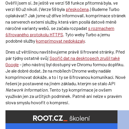
Ověřil jsem si, že ještě ve verzi 58 funkce přítomná byla, ve
verzi 60 už nikoli. (Verze 59 byla
přeskočena
.) Budeme Turbo
oplakávat? Jak jsme už dříve informovali, komprimace stránek
na serverech externí služby, která vám posílá datově méně
náročné varianty webů, se začala rozpadat
s rozmachem
šifrovaného protokolu HTTPS
. Tyto weby Turbo a jemu
podobné služby
komprimovat nedokázaly
.
Dnes už většinou navštěvujeme právě šifrované stránky. Před
pár týdny ostatně svůj
Spořič dat na desktopech zrušil také
Google
– jeho nástroj byl dostupný ve Chromu formou doplňku.
Je ale dobré dodat, že na mobilech Chrome weby nadále
komprimovat dokáže, a to i ty se šifrovanou komunikací. Nové
řešení je postavené na jiném základu, kterým se stalo API
Network Information
. Tento typ komprimace je ovšem
využíván jen za určitých podmínek. Patrně ani nelze v pravém
slova smyslu hovořit o kompresi.