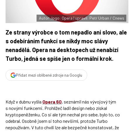
t
e
i
b
X
o
o
Autor: logo: Opera | upravil: Petr Urban / Cnews
k
u
Ze strany výrobce o tom nepadlo ani slovo, ale
s odebíráním funkcí se nikdy moc slávy
nenadělá. Opera na desktopech už nenabízí
Turbo, jedná se spíše jen o formální krok.
Přidat mezi oblíbené zdroje na Googlu
Když v dubnu vyšla
Opera 60
, seznámil nás vývojový tým
s novými funkcemi. Prohlížeč ladil design nebo získal
kryptopeněženku. Co si ale tým nechal pro sebe, bylo to, co
odebral. Osobně jsem si toho nevšiml, protože Turbo
nepoužívám. V tuto chvíli lze ale bezpečně konstatovat, že