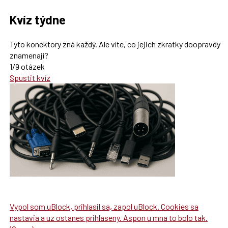
Kvíz týdne
Tyto konektory zná každý. Ale víte, co jejich zkratky doopravdy
znamenají?
1/9 otázek
Spustit kvíz
Vypol som uBlock, prihlasil sa, zapol uBlock. Cookies sa
nastavia a uz ostanes prihlaseny. Aspon u mna to bolo tak.