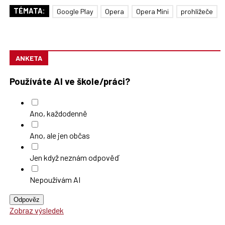
TÉMATA:
Google Play
Opera
Opera Mini
prohlížeče
ANKETA
Používáte AI ve škole/práci?
Ano, každodenně
Ano, ale jen občas
Jen když neznám odpověď
Nepoužívám AI
Odpověz
Zobraz výsledek