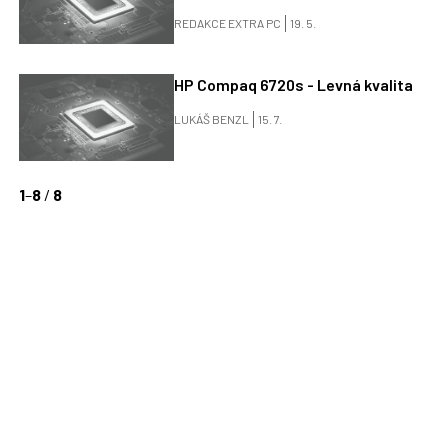
REDAKCE EXTRA PC
19. 5.
HP Compaq 6720s - Levná kvalita
LUKÁŠ BENZL
15. 7.
1
–
8
/
8