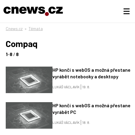
Cnews.cz
»
Témata
Compaq
1
–
8
/
8
HP končí s webOS a možná přestane
vyrábět notebooky a desktopy
LUKÁŠ VÁCLAVÍK
19. 8.
HP končí s webOS a možná přestane
vyrábět PC
LUKÁŠ VÁCLAVÍK
18. 8.