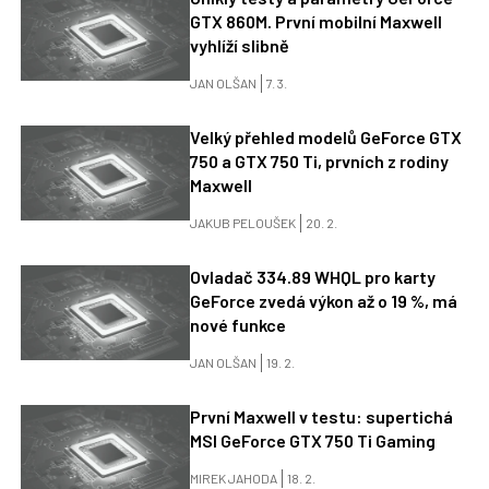
GTX 860M. První mobilní Maxwell
vyhlíží slibně
JAN OLŠAN
7. 3.
Velký přehled modelů GeForce GTX
750 a GTX 750 Ti, prvních z rodiny
Maxwell
JAKUB PELOUŠEK
20. 2.
Ovladač 334.89 WHQL pro karty
GeForce zvedá výkon až o 19 %, má
nové funkce
JAN OLŠAN
19. 2.
První Maxwell v testu: supertichá
MSI GeForce GTX 750 Ti Gaming
MIREK JAHODA
18. 2.