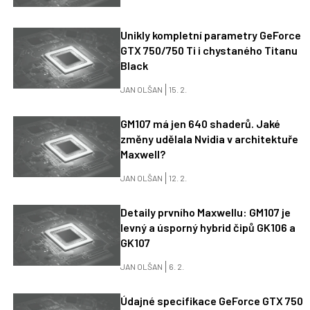
Unikly kompletní parametry GeForce
GTX 750/750 Ti i chystaného Titanu
Black
JAN OLŠAN
15. 2.
GM107 má jen 640 shaderů. Jaké
změny udělala Nvidia v architektuře
Maxwell?
JAN OLŠAN
12. 2.
Detaily prvního Maxwellu: GM107 je
levný a úsporný hybrid čipů GK106 a
GK107
JAN OLŠAN
6. 2.
Údajné specifikace GeForce GTX 750