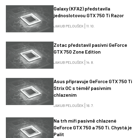
Galaxy (KFA2) představila
jednoslotovou GTX 750 Ti Razor
JAKUB PELOUŠEK
11. 10.
Zotac představil pasivní GeForce
GTX 750 Zone Edition
JAKUB PELOUŠEK
14. 8.
Asus připravuje GeForce GTX 750 Ti
Strix OC s téměř pasivním
chlazením
JAKUB PELOUŠEK
16. 7.
Na trh míří pasivně chlazené
GeForce GTX 750 a 750 Ti. Chystá je
Palit