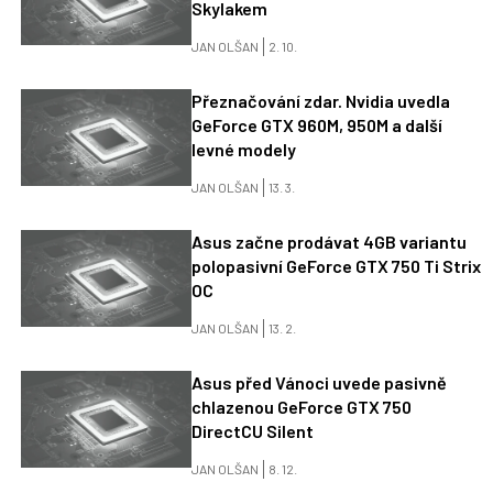
Skylakem
JAN OLŠAN
2. 10.
Přeznačování zdar. Nvidia uvedla
GeForce GTX 960M, 950M a další
levné modely
JAN OLŠAN
13. 3.
Asus začne prodávat 4GB variantu
polopasivní GeForce GTX 750 Ti Strix
OC
JAN OLŠAN
13. 2.
Asus před Vánoci uvede pasivně
chlazenou GeForce GTX 750
DirectCU Silent
JAN OLŠAN
8. 12.