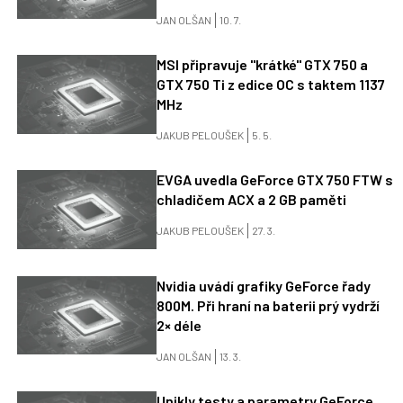
JAN OLŠAN
10. 7.
MSI připravuje "krátké" GTX 750 a
GTX 750 Ti z edice OC s taktem 1137
MHz
JAKUB PELOUŠEK
5. 5.
EVGA uvedla GeForce GTX 750 FTW s
chladičem ACX a 2 GB paměti
JAKUB PELOUŠEK
27. 3.
Nvidia uvádí grafiky GeForce řady
800M. Při hraní na baterii prý vydrží
2× déle
JAN OLŠAN
13. 3.
Unikly testy a parametry GeForce