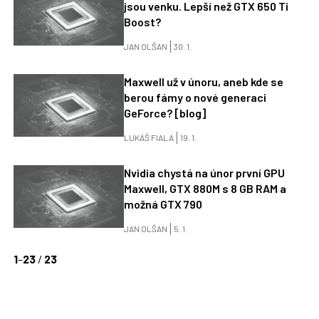
jsou venku. Lepší než GTX 650 Ti
Boost?
JAN OLŠAN
30. 1.
Maxwell už v únoru, aneb kde se
berou fámy o nové generaci
GeForce? [blog]
LUKÁŠ FIALA
19. 1.
Nvidia chystá na únor první GPU
Maxwell, GTX 880M s 8 GB RAM a
možná GTX 790
JAN OLŠAN
5. 1.
1
–
23
/
23