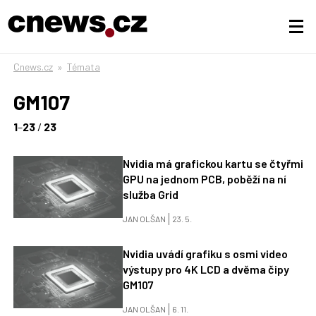
Cnews.cz
»
Témata
GM107
1
–
23
/
23
Nvidia má grafickou kartu se čtyřmi
GPU na jednom PCB, poběží na ní
služba Grid
JAN OLŠAN
23. 5.
Nvidia uvádí grafiku s osmi video
výstupy pro 4K LCD a dvěma čipy
GM107
JAN OLŠAN
6. 11.