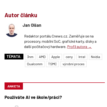
Autor článku
Jan Olšan
Redaktor portálu Cnews.cz. Zaměřuje se na
procesory, mobilní SoC, grafické karty, disky a
další počítačový hardware.
Profil autora →
TÉMATA:
3nm
AMD
Apple
ceny
Intel
Nvidia
Qualcomm
TSMC
výrobní proces
ANKETA
Používáte AI ve škole/práci?