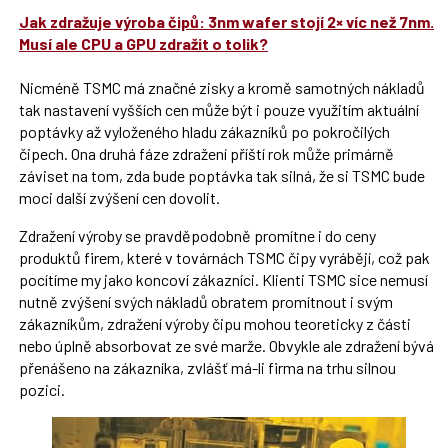
Jak zdražuje výroba čipů: 3nm wafer stojí 2× víc než 7nm.
Musí ale CPU a GPU zdražit o tolik?
Nicméně TSMC má značné zisky a kromě samotných nákladů
tak nastavení vyšších cen může být i pouze využitím aktuální
poptávky až vyloženého hladu zákazníků po pokročilých
čipech. Ona druhá fáze zdražení příští rok může primárně
záviset na tom, zda bude poptávka tak silná, že si TSMC bude
moci další zvýšení cen dovolit.
Zdražení výroby se pravděpodobně promítne i do ceny
produktů firem, které v továrnách TSMC čipy vyrábějí, což pak
pocítíme my jako koncoví zákazníci. Klienti TSMC sice nemusí
nutně zvýšení svých nákladů obratem promítnout i svým
zákazníkům, zdražení výroby čipu mohou teoreticky z části
nebo úplně absorbovat ze své marže. Obvykle ale zdražení bývá
přenášeno na zákazníka, zvlášť má-li firma na trhu silnou
pozici.