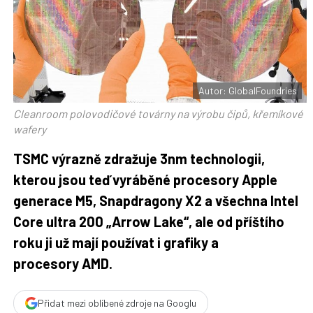
t
n
n
a
a
F
s
a
í
c
t
e
i
b
X
o
o
Autor: GlobalFoundries
k
u
Cleanroom polovodičové továrny na výrobu čipů, křemíkové
wafery
TSMC výrazně zdražuje 3nm technologii,
kterou jsou teď vyráběné procesory Apple
generace M5, Snapdragony X2 a všechna Intel
Core ultra 200 „Arrow Lake“, ale od příštího
roku ji už mají používat i grafiky a
procesory AMD.
Přidat mezi oblíbené zdroje na Googlu