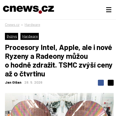
Cnews.cz
»
Hardware
Byznys
Hardware
Procesory Intel, Apple, ale i nové
Ryzeny a Radeony můžou
o hodně zdražit. TSMC zvýší ceny
až o čtvrtinu
Jan Olšan
28. 5. 2026
S
S
S
d
d
d
í
í
í
l
l
e
e
l
j
j
t
e
t
e
e