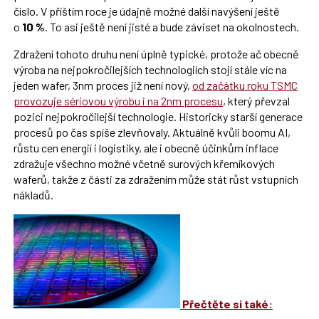
číslo. V příštím roce je údajně možné další navýšení ještě
o
10 %
. To asi ještě není jisté a bude záviset na okolnostech.
Zdražení tohoto druhu není úplně typické, protože ač obecně
výroba na nejpokročilejších technologiích stojí stále víc na
jeden wafer, 3nm proces již není nový,
od začátku roku TSMC
provozuje sériovou výrobu i na 2nm procesu
, který převzal
pozici nejpokročilejší technologie. Historicky starší generace
procesů po čas spíše zlevňovaly. Aktuálně kvůli boomu AI,
růstu cen energií i logistiky, ale i obecně účinkům inflace
zdražuje všechno možné včetně surových křemíkových
waferů, takže z části za zdražením může stát růst vstupních
nákladů.
Přečtěte si také: