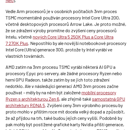
Neo
).
Vedle Arm procesorů je v osobních počítačích 3nm proces
TSMC momentálně používán procesory Intel Core Ultra 200,
včetně desktopových procesorů Arrow Lake. Je proto možné,
že se zdražení výroby promítne do zvýšení ceny procesorů
Intelu, včetně
nových Core Ultra 5 250K Plus a Core Ultra
7 270K Plus
. Nepostihlo by ale novější notebookové procesory
Intel Core (Ultra) generace 300, protože ty Intel vyrábí ve
vlastních továrnách.
AMD zatím na 3nm procesu TSMC vyrábí některá AI GPU a
procesory Epyc pro servery, ale žádné procesory Ryzen nebo
herní GPU Radeon, takže zatím by se jich toto zdražení
nedotklo. Ale v následující generaci AMD 3nm proces začne
používat – měly by na něm být založené
mobilní procesory
Ryzen s architekturou Zen 6
, ale zřejmě také
samostatná GPU
architektury RDNA 5
. Zvýšení ceny 3nm výrobního procesu by
proto mohlo v příštím roce mít docela velký dopad a způsobit,
že až přijdou na trh, také budou jejich ceny vyšší. Podobně by
pak mohly být postižené grafické karty Nvidia příští generace,