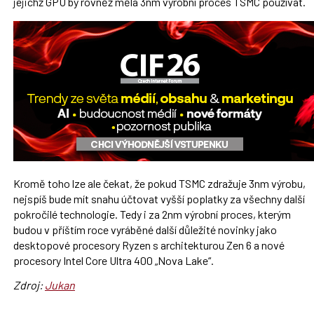
jejichž GPU by rovněž měla 3nm výrobní proces TSMC používat.
Kromě toho lze ale čekat, že pokud TSMC zdražuje 3nm výrobu,
nejspíš bude mít snahu účtovat vyšší poplatky za všechny další
pokročilé technologie. Tedy i za 2nm výrobní proces, kterým
budou v příštím roce vyráběné další důležité novinky jako
desktopové procesory Ryzen s architekturou Zen 6 a nové
procesory Intel Core Ultra 400 „Nova Lake“.
Zdroj:
Jukan