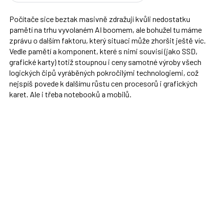
Počítače sice beztak masivně zdražují kvůli nedostatku
pamětí na trhu vyvolaném AI boomem, ale bohužel tu máme
zprávu o dalším faktoru, který situaci může zhoršit ještě víc.
Vedle pamětí a komponent, které s nimi souvisí (jako SSD,
grafické karty) totiž stoupnou i ceny samotné výroby všech
logických čipů vyráběných pokročilými technologiemi, což
nejspíš povede k dalšímu růstu cen procesorů i grafických
karet. Ale i třeba notebooků a mobilů.