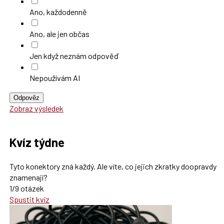
Ano, každodenně
Ano, ale jen občas
Jen když neznám odpověď
Nepoužívám AI
Odpověz
Zobraz výsledek
Kvíz týdne
Tyto konektory zná každý. Ale víte, co jejich zkratky doopravdy
znamenají?
1/9 otázek
Spustit kvíz