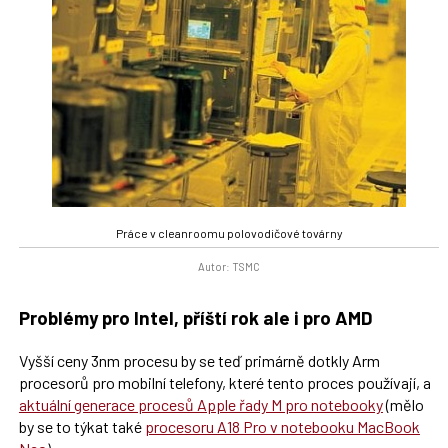
Práce v cleanroomu polovodičové továrny
Autor: TSMC
Problémy pro Intel, příští rok ale i pro AMD
Vyšší ceny 3nm procesu by se teď primárně dotkly Arm
procesorů pro mobilní telefony, které tento proces používají, a
aktuální generace procesů Apple řady M pro notebooky
(mělo
by se to týkat také
procesoru A18 Pro v notebooku MacBook