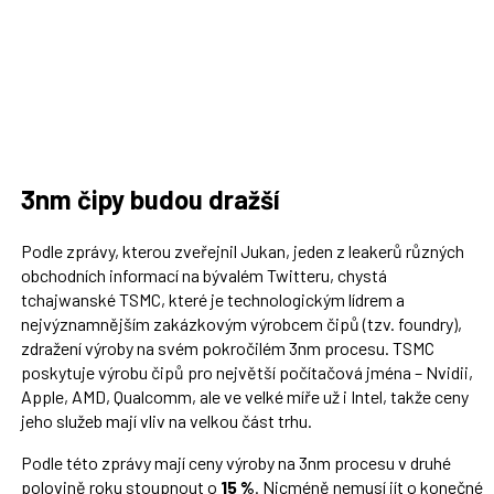
3nm čipy budou dražší
Podle zprávy, kterou zveřejnil Jukan, jeden z leakerů různých
obchodních informací na bývalém Twitteru, chystá
tchajwanské TSMC, které je technologickým lídrem a
nejvýznamnějším zakázkovým výrobcem čipů (tzv. foundry),
zdražení výroby na svém pokročilém 3nm procesu. TSMC
poskytuje výrobu čipů pro největší počítačová jména – Nvidii,
Apple, AMD, Qualcomm, ale ve velké míře už i Intel, takže ceny
jeho služeb mají vliv na velkou část trhu.
Podle této zprávy mají ceny výroby na 3nm procesu v druhé
polovině roku stoupnout o
15 %
. Nicméně nemusí jít o konečné