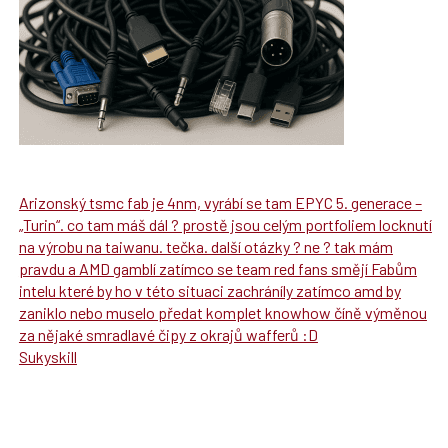
Arizonský tsmc fab je 4nm, vyrábí se tam EPYC 5. generace –
„Turin“. co tam máš dál ? prostě jsou celým portfoliem locknutí
na výrobu na taiwanu. tečka. další otázky ? ne ? tak mám
pravdu a AMD gamblí zatímco se team red fans smějí Fabům
intelu které by ho v této situaci zachráníly zatímco amd by
zaniklo nebo muselo předat komplet knowhow číně výměnou
za nějaké smradlavé čipy z okrajů wafferů :D
Sukyskill