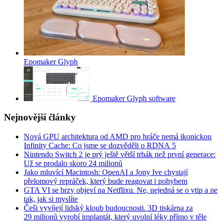
Epomaker Glyph
Epomaker Glyph software
Nejnovější články
Nová GPU architektura od AMD pro hráče nemá ikonickou
Infinity Cache: Co jsme se dozvěděli o RDNA 5
Nintendo Switch 2 je prý ještě větší trhák než první generace:
Už se prodalo skoro 24 milionů
Jako mluvící Macintosh: OpenAI a Jony Ive chystají
přelomový repráček, který bude reagovat i pohybem
GTA VI se brzy objeví na Netflixu. Ne, nejedná se o vtip a ne
tak, jak si myslíte
Češi vyvíjejí lidský kloub budoucnosti. 3D tiskárna za
29 milionů vyrobí implantát, který uvolní léky přímo v těle