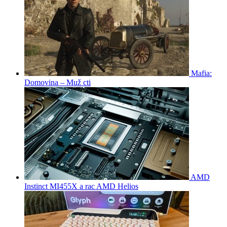
Mafia:
Domovina – Muž cti
AMD
Instinct MI455X a rac AMD Helios