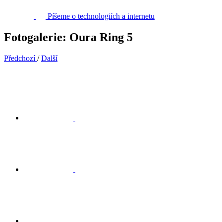
Píšeme o technologiích a internetu
Fotogalerie: Oura Ring 5
Předchozí
/
Další