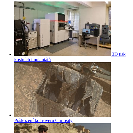
3D tisk
kostních implantátů
Poškození kol roveru Curiosity