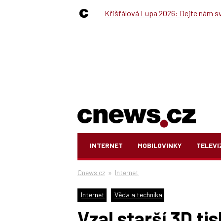
Křišťálová Lupa 2026: Dejte nám své
INTERNET
MOBILOVINKY
TELEVI
Cnews.cz
»
Internet
Internet
Věda a technika
Vzal starší 3D t