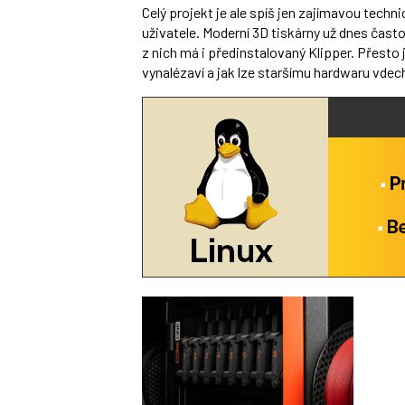
Celý projekt je ale spíš jen zajímavou tec
uživatele. Moderní 3D tiskárny už dnes čast
z nich má i předinstalovaný Klipper. Přesto 
vynalézaví a jak lze staršímu hardwaru vdec