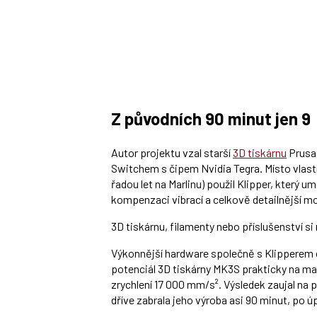
Z původních 90 minut jen 9
Autor projektu vzal starší
3D tiskárnu
Prusa 
Switchem s čipem Nvidia Tegra. Místo vlas
řadou let na Marlinu) použil Klipper, který u
kompenzaci vibrací a celkově detailnější mož
3D tiskárnu, filamenty nebo příslušenství s
Výkonnější hardware společně s Klipperem o
potenciál 3D tiskárny MK3S prakticky na m
zrychlení 17 000 mm/s². Výsledek zaujal n
dříve zabrala jeho výroba asi 90 minut, po úp