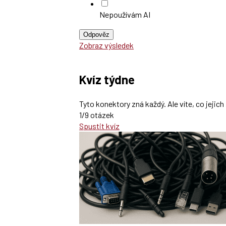
Nepoužívám AI
Odpověz
Zobraz výsledek
Kvíz týdne
Tyto konektory zná každý. Ale víte, co jeji
1/9 otázek
Spustit kvíz