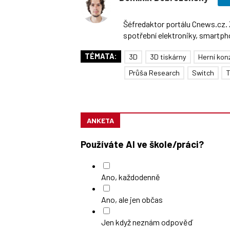
Šéfredaktor portálu Cnews.cz. 
spotřební elektroniky, smartphon
TÉMATA:
3D
3D tiskárny
Herní kon
Průša Research
Switch
T
ANKETA
Používáte AI ve škole/práci?
Ano, každodenně
Ano, ale jen občas
Jen když neznám odpověď