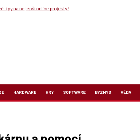
 tipy na nejlepší online projekty!
ZE
HARDWARE
HRY
SOFTWARE
BYZNYS
VĚDA
iskárnu a pomocí