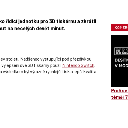
 řídicí jednotku pro 3D tiskárnu a zkrátil
KOMER
ut na necelých devět minut.
jev století. Nadšenec vystupující pod přezdívkou
 vylepšení své 3D tiskárny použil
Nintendo Switch
.
a výsledkem byl výrazně rychlejší tisk a lepší kvalita
Proč se
téměř 7