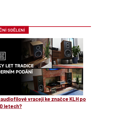
ČNÍ SDĚLENÍ
 audiofilové vracejí ke značce KLH po
0 letech?