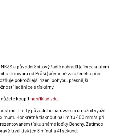
MK3S a původní 8bitový řadič nahradil jailbreaknutým
tního firmwaru od Průši (původně založeného před
možňuje pokročilejší řízení pohybu, přesnější
nosti ladění celé tiskárny.
i můžete koupit
například zde
.
dstranil limity původního hardwaru a umožnil využít
aximum. Konkrétně tisknout na limitu 400 mm/s při
a prezentovaném tisku známé loďky Benchy. Zatímco
ravě trval tisk jen 8 minut a 41 sekund.