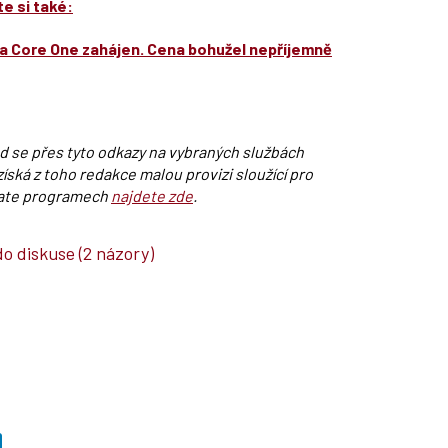
e si také:
a Core One zahájen. Cena bohužel nepříjemně
ud se přes tyto odkazy na vybraných službách
íská z toho redakce malou provizi sloužící pro
iliate programech
najdete zde
.
do diskuse
(2 názory)