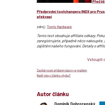
Přečtět
Předprodej toolchangeru INDX pro Prus
překvapí
zdroj:
Tom’s Hardware
Tento text obsahuje affiliate odkazy. Pok
zaregistrujete, případně něco nakoupíte, z
zajištění našeho fungování. Detaily o aff
Vstoupit 
Zasílat nově přidané názory e-mailem
Našli jste v článku chybu?
Autor článku
Dominik Dobrozenský