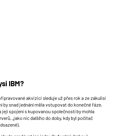
ysi IBM?
ipravované akvizici sleduje už přes rok a ze zákulisí
ní by snad jednání měla vstupovat do konečné fáze.
a její spojení s kupovanou společností by mohla
verů, „jako nic dalšího do doby, kdy byl počítač
adsazené).