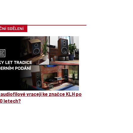
ČNÍ SDĚLENÍ
 audiofilové vracejí ke značce KLH po
0 letech?