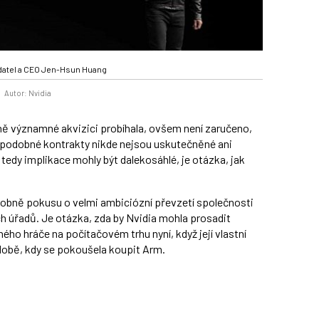
adatel a CEO Jen-Hsun Huang
Autor: Nvidia
ně významné akvizici probíhala, ovšem není zaručeno,
é podobné kontrakty nikde nejsou uskutečněné ani
 tedy implikace mohly být dalekosáhlé, je otázka, jak
odobně pokusu o velmi ambiciózní převzetí společnosti
ch úřadů. Je otázka, zda by Nvidia mohla prosadit
ného hráče na počítačovém trhu nyní, když její vlastní
 době, kdy se pokoušela koupit Arm.