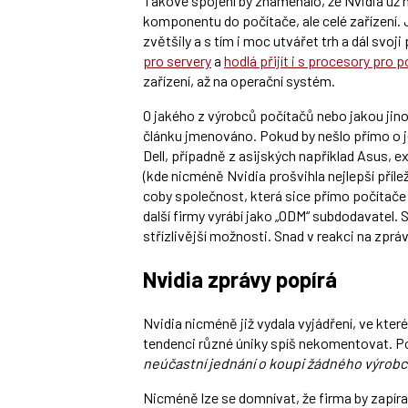
Takové spojení by znamenalo, že Nvidia už n
komponentu do počítače, ale celé zařízení. J
zvětšily a s tím i moc utvářet trh a dál svoj
pro servery
a
hodlá přijít i s procesory pro 
zařízení, až na operační systém.
O jakého z výrobců počítačů nebo jakou jino
článku jmenováno. Pokud by nešlo přímo o j
Dell, případně z asijských například Asus, 
(kde nicméně Nvidia prošvihla nejlepší příl
coby společnost, která sice přímo počítače a
další firmy vyrábí jako „ODM“ subdodavatel
střízlivější možnosti. Snad v reakci na zprá
Nvidia zprávy popírá
Nvidia nicméně již vydala vyjádření, ve kte
tendenci různé úniky spíš nekomentovat. Po
neúčastní jednání o koupi žádného výrob
Nicméně lze se domnívat, že firma by zapíral