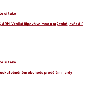
e si také:
$ ARM. Vzniká čipová velmoc a prý také „svět AI“
e si také:
neuskutečněném obchodu prodělá miliardy