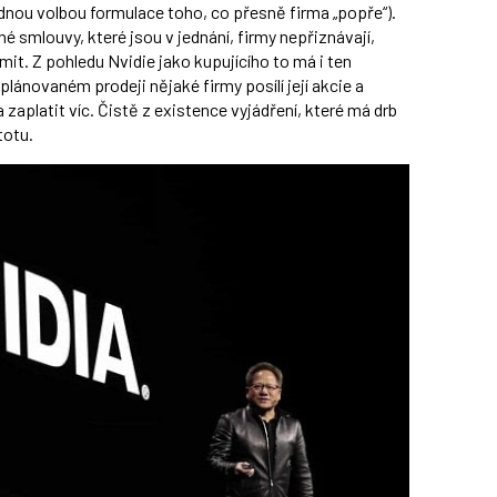
dnou volbou formulace toho, co přesně firma „popře“).
é smlouvy, které jsou v jednání, firmy nepřiznávají,
it. Z pohledu Nvidie jako kupujícího to má i ten
lánovaném prodeji nějaké firmy posílí její akcie a
 zaplatit víc. Čistě z existence vyjádření, které má drb
totu.