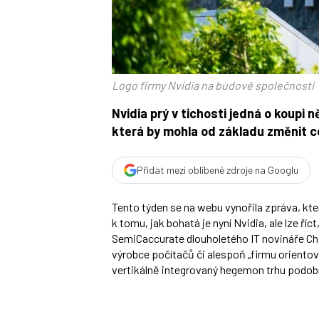
Logo firmy Nvidia na budově společnosti
Nvidia prý v tichosti jedná o koupi n
která by mohla od základu změnit ce
Přidat mezi oblíbené zdroje na Googlu
Tento týden se na webu vynořila zpráva, k
k tomu, jak bohatá je nyní Nvidia, ale lze ř
SemiCaccurate dlouholetého IT novináře Cha
výrobce počítačů či alespoň „firmu orientova
vertikálně integrovaný hegemon trhu podob