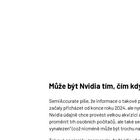
Může být Nvidia tím, čím kd
SemiAccurate píše, že informace o takové př
začaly přicházet od konce roku 2024, ale ny
Nvidia údajně chce provést velkou akvizici 
proměnit trh osobních počítačů, ale také ser
vynalezen“ (což nicméně může být trochu n