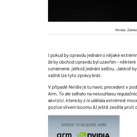
Nvidia: Zakl
I pokud by opravdu jednání o nějaké extrém
že by obchod opravdu byl uzavřen – někter
oznámené, jelikož jednání selžou. Jakkoli by
vážně lze tyto zprávy brát.
V případě Nvidie je tu navíc precedent v p
Arm. To ale selhalo na nesouhlasu regulační
akvizici, která by z ní udělala extrémně moc
pozice vlivem boomu AI ještě zesílila proti