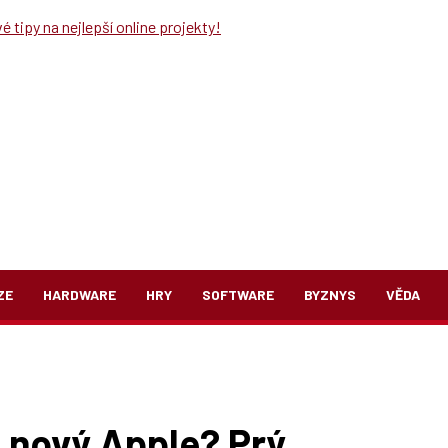
 tipy na nejlepší online projekty!
ZE
HARDWARE
HRY
SOFTWARE
BYZNYS
VĚDA
e nový Apple? Prý