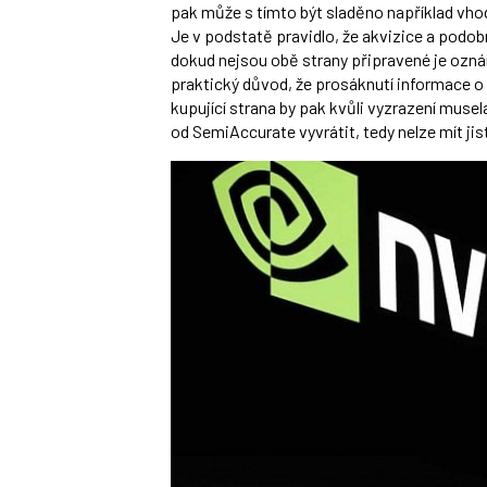
pak může s tímto být sladěno například vho
Je v podstatě pravidlo, že akvizice a podobn
dokud nejsou obě strany připravené je oznám
praktický důvod, že prosáknutí informace o p
kupující strana by pak kvůli vyzrazení musela
od SemiAccurate vyvrátit, tedy nelze mít jis