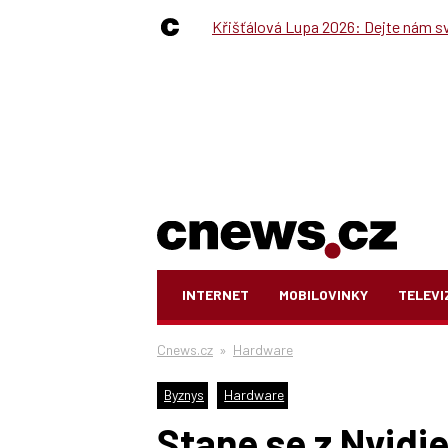
Křišťálová Lupa 2026: Dejte nám své
INTERNET
MOBILOVINKY
TELEVI
Cnews.cz
»
Hardware
Byznys
Hardware
Stane se z Nvidi