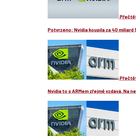
Přečtět
Potvrzeno: Nvidia koupila za 40 miliard 
Přečtět
Nvidia to s ARMem zřejmě vzdává. Na 