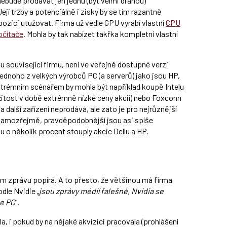
ebude prodávat jen jednu (byť velmi drahou)
ejí tržby a potenciálně i zisky by se tím razantně
i pozici utužovat. Firma už vedle GPU vyrábí vlastní
CPU
počítače
. Mohla by tak nabízet takřka kompletní vlastní
u související firmu, není ve veřejně dostupné verzi
ednoho z velkých výrobců PC (a serverů) jako jsou HP,
extrémním scénářem by mohla být například koupě Intelu
ežitost v době extrémně nízké ceny akcií) nebo Foxconn
 další zařízení neprodává, ale zato je pro nejrůznější
. Samozřejmě, pravděpodobnější jsou asi spíše
vu o několik procent stouply akcie Dellu a HP.
rém zprávu popírá. A to přesto, že většinou má firma
dle Nvidie „
jsou zprávy médií falešné, Nvidia se
ce PC
“.
a, i pokud by na nějaké akvizici pracovala (prohlášení