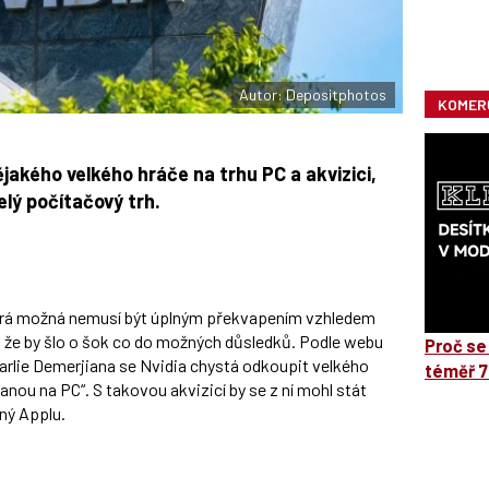
Autor: Depositphotos
KOMER
ějakého velkého hráče na trhu PC a akvizici,
lý počítačový trh.
terá možná nemusí být úplným překvapením vzhledem
íct, že by šlo o šok co do možných důsledků. Podle webu
Proč se
rlie Demerjiana se Nvidia chystá odkoupit velkého
téměř 7
nou na PC“. S takovou akvizicí by se z ní mohl stát
ný Applu.