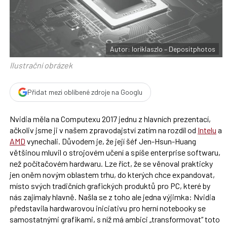
F
s
a
í
c
t
e
i
b
X
o
o
Autor: loriklaszlo – Depositphotos
k
u
Ilustrační obrázek
Přidat mezi oblíbené zdroje na Googlu
Nvidia měla na Computexu 2017 jednu z hlavních prezentací,
ačkoliv jsme ji v našem zpravodajství zatím na rozdíl od
Intelu
a
AMD
vynechali. Důvodem je, že její šéf Jen-Hsun-Huang
většinou mluvil o strojovém učení a spíše enterprise softwaru,
než počítačovém hardwaru. Lze říct, že se věnoval prakticky
jen oněm novým oblastem trhu, do kterých chce expandovat,
místo svých tradičních grafických produktů pro PC, které by
nás zajímaly hlavně. Našla se z toho ale jedna výjimka: Nvidia
představila hardwarovou iniciativu pro herní notebooky se
samostatnými grafikami, s níž má ambici „transformovat“ toto