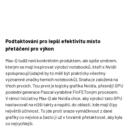
Podtaktování pro lepší efektivitu místo
přetáčení pro výkon
Max-Q tudíž není konkrétním produktem, ale spíše směrem,
kterým se mají inspirovat výrobci notebooků, kteří s Nvidií
spolupracují (údajně by to měli být prakticky všechny
významné značky herních notebooků). Snaha je založená na
třech prvcích. Tou první je logicky grafika Nvidia, přesněji GPU
poslední generace Pascal vyráběné FinFETovým procesem.
V rámci iniciativy Max-Q ale Nvidia chce, aby výrobci tato GPU
nastavovali na nižší takty a napětí, do oblasti, kde mají čipy
největší účinnost. To jde proti snaze vymáčknout z dané
grafiky co nejvíce a často ji už v továrně přetaktovat, aby byla
co nejrychlejší.