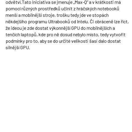
odvětví.Tato iniciativa se jmenuje „Max-Q“ a v krátkosti má
pomocí různých prostředků učinit z hráčských notebooků
menší a mobilnější stroje, trošku tedy jde ve stopách
někdejšího programu Ultrabooků od Intelu. Či obráceně lze říct,
že ideou je zde dostat výkonnější GPU do mobilnějších a
tenčích laptopů, kde pro ně dosud nebylo místo, tedy vytvořit
podmínky pro to, aby se do určité velikosti šasi dalo dostat
silnější GPU.