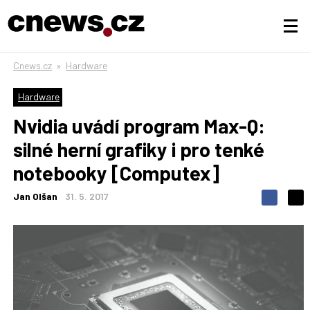
Cnews.cz
»
Hardware
Hardware
Nvidia uvádí program Max-Q:
silné herní grafiky i pro tenké
notebooky [Computex]
Jan Olšan
31. 5. 2017
S
S
S
d
d
d
í
í
í
l
l
e
e
l
j
j
t
e
t
e
e
t
n
n
a
a