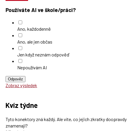
Používáte AI ve škole/práci?
Ano, každodenně
Ano, ale jen občas
Jen když neznám odpověď
Nepoužívám AI
Odpověz
Zobraz výsledek
Kvíz týdne
Tyto konektory zná každý. Ale víte, co jejich zkratky doopravdy
znamenají?