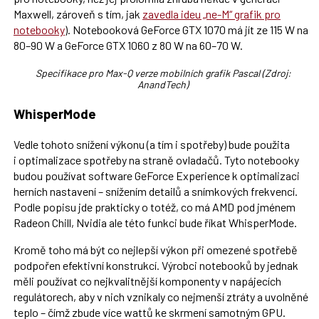
Maxwell, zároveň s tím, jak
zavedla ideu „ne-M“ grafik pro
notebooky
). Notebooková GeForce GTX 1070 má jít ze 115 W na
80–90 W a GeForce GTX 1060 z 80 W na 60–70 W.
Specifikace pro Max-Q verze mobilních grafik Pascal (Zdroj:
AnandTech)
WhisperMode
Vedle tohoto snížení výkonu (a tím i spotřeby) bude použita
i optimalizace spotřeby na straně ovladačů. Tyto notebooky
budou používat software GeForce Experience k optimalizaci
herních nastavení – snížením detailů a snímkových frekvencí.
Podle popisu jde prakticky o totéž, co má AMD pod jménem
Radeon Chill, Nvidia ale této funkci bude říkat WhisperMode.
Kromě toho má být co nejlepší výkon při omezené spotřebě
podpořen efektivní konstrukcí. Výrobci notebooků by jednak
měli používat co nejkvalitnější komponenty v napájecích
regulátorech, aby v nich vznikaly co nejmenší ztráty a uvolněné
teplo – čímž zbude více wattů ke skrmení samotným GPU.