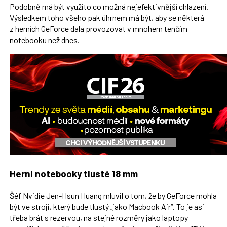
Podobně má být využito co možná nejefektivnější chlazení.
Výsledkem toho všeho pak úhrnem má být, aby se některá
z herních GeForce dala provozovat v mnohem tenčím
notebooku než dnes.
Herní notebooky tlusté 18 mm
Šéf Nvidie Jen-Hsun Huang mluvil o tom, že by GeForce mohla
být ve stroji, který bude tlustý „jako Macbook Air“. To je asi
třeba brát s rezervou, na stejné rozměry jako laptopy