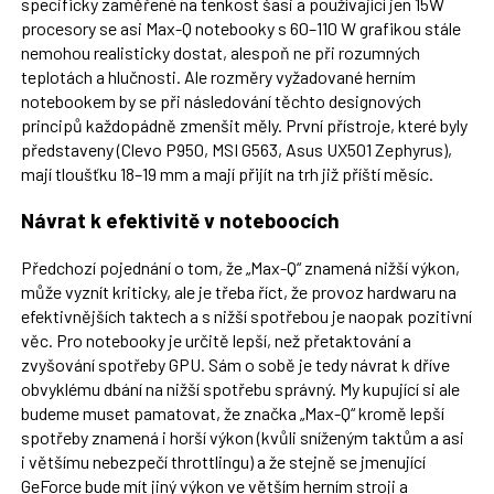
specificky zaměřené na tenkost šasi a používající jen 15W
procesory se asi Max-Q notebooky s 60–110 W grafikou stále
nemohou realisticky dostat, alespoň ne při rozumných
teplotách a hlučnosti. Ale rozměry vyžadované herním
notebookem by se při následování těchto designových
principů každopádně zmenšit měly. První přístroje, které byly
představeny (Clevo P950, MSI G563, Asus UX501 Zephyrus),
mají tloušťku 18–19 mm a mají přijít na trh již příští měsíc.
Návrat k efektivitě v noteboocích
Předchozí pojednání o tom, že „Max-Q“ znamená nižší výkon,
může vyznít kriticky, ale je třeba říct, že provoz hardwaru na
efektivnějších taktech a s nižší spotřebou je naopak pozitivní
věc. Pro notebooky je určitě lepší, než přetaktování a
zvyšování spotřeby GPU. Sám o sobě je tedy návrat k dříve
obvyklému dbání na nižší spotřebu správný. My kupující si ale
budeme muset pamatovat, že značka „Max-Q“ kromě lepší
spotřeby znamená i horší výkon (kvůli sníženým taktům a asi
i většímu nebezpečí throttlingu) a že stejně se jmenující
GeForce bude mít jiný výkon ve větším herním stroji a