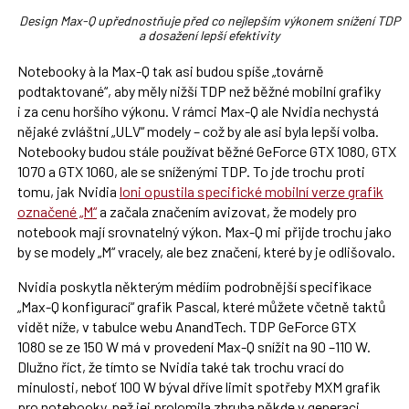
Design Max-Q upřednostňuje před co nejlepším výkonem snížení TDP
a dosažení lepší efektivity
Notebooky à la Max-Q tak asi budou spíše „továrně
podtaktované“, aby měly nižší TDP než běžné mobilní grafiky
i za cenu horšího výkonu. V rámci Max-Q ale Nvidia nechystá
nějaké zvláštní „ULV“ modely – což by ale asi byla lepší volba.
Notebooky budou stále používat běžné GeForce GTX 1080, GTX
1070 a GTX 1060, ale se sníženými TDP. To jde trochu proti
tomu, jak Nvidia
loni opustila specifické mobilní verze grafik
označené „M“
a začala značením avizovat, že modely pro
notebook mají srovnatelný výkon. Max-Q mi přijde trochu jako
by se modely „M“ vracely, ale bez značení, které by je odlišovalo.
Nvidia poskytla některým médiím podrobnější specifikace
„Max-Q konfigurací“ grafik Pascal, které můžete včetně taktů
vidět níže, v tabulce webu AnandTech. TDP GeForce GTX
1080 se ze 150 W má v provedení Max-Q snížit na 90 –110 W.
Dlužno říct, že tímto se Nvidia také tak trochu vrací do
minulosti, neboť 100 W býval dříve limit spotřeby MXM grafik
pro notebooky, než jej prolomila zhruba někde v generaci