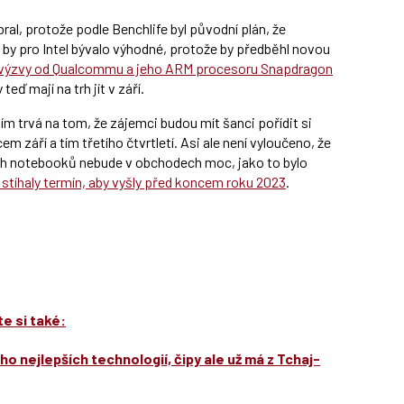
l, protože podle Benchlife byl původní plán, že
 by pro Intel bývalo výhodné, protože by předběhl novou
výzvy od Qualcommu a jeho ARM procesoru Snapdragon
eď mají na trh jít v září.
ím trvá na tom, že zájemci budou mít šanci pořídit si
 září a tím třetího čtvrtletí. Asi ale není vyloučeno, že
ích notebooků nebude v obchodech moc, jako to bylo
 stíhaly termín, aby vyšly před koncem roku 2023
.
e si také:
ho nejlepších technologií, čipy ale už má z Tchaj-