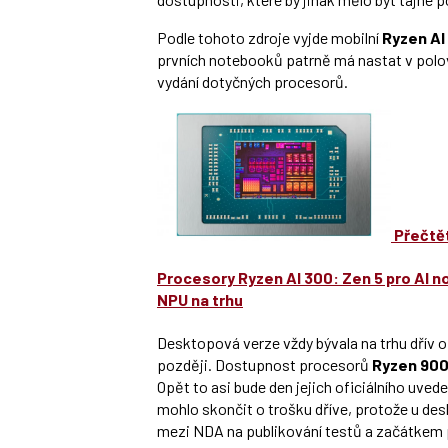
Podle tohoto zdroje vyjde mobilní
Ryzen AI
prvních notebooků patrně má nastat v pol
vydání dotyčných procesorů.
Přečtět
Procesory Ryzen AI 300: Zen 5 pro AI n
NPU na trhu
Desktopová verze vždy bývala na trhu dřív o
později. Dostupnost procesorů
Ryzen 90
Opět to asi bude den jejich oficiálního uve
mohlo skončit o trošku dříve, protože u de
mezi NDA na publikování testů a začátkem 