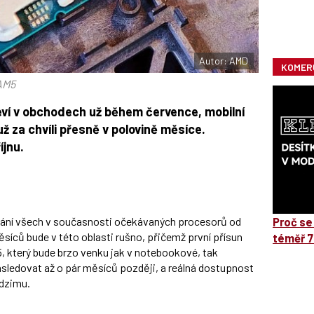
Autor: AMD
KOMER
AM5
eví v obchodech už během července, mobilní
 za chvíli přesně v polovině měsíce.
íjnu.
vydání všech v současnosti očekávaných procesorů od
Proč se
měsíců bude v této oblasti rušno, přičemž první přísun
téměř 7
, který bude brzo venku jak v notebookové, tak
sledovat až o pár měsíců později, a reálná dostupnost
odzimu.