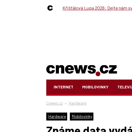
Křišťálová Lupa 2026: Dejte nám své
INTERNET
MOBILOVINKY
TELEVI
Cnews.cz
»
Hardware
Hardware
Mobilovinky
Známe data vydá