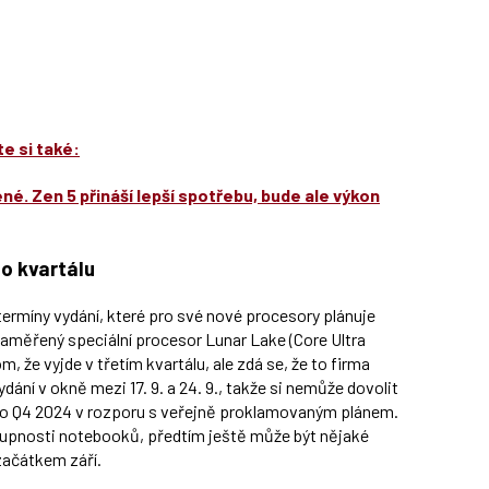
e si také:
é. Zen 5 přináší lepší spotřebu, bude ale výkon
o kvartálu
ermíny vydání, které pro své nové procesory plánuje
 zaměřený speciální procesor Lunar Lake (Core Ultra
, že vyjde v třetím kvartálu, ale zdá se, že to firma
dání v okně mezi 17. 9. a 24. 9., takže si nemůže dovolit
 do Q4 2024 v rozporu s veřejně proklamovaným plánem.
tupnosti notebooků, předtím ještě může být nějaké
 začátkem září.