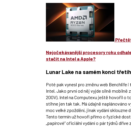
Přečtět
Nejočekávanější procesory roku odhalen
stačit na Intel a Apple?
Lunar Lake na samém konci třetíh
Poté pak vynesl pro změnu web Benchlife i t
Intel. Jako první od něj vyjde silně mobilně
200V). Intel na Computexu ještě hovořil o tom
stihne jen tak tak. Má údajně naplánováno vy
moc velké zpoždění, jinak vydání sklouzne
Tento termín už hovoří přímo o fyzické dos
„papírové“ oficiální vydání o pár týdnů dříve