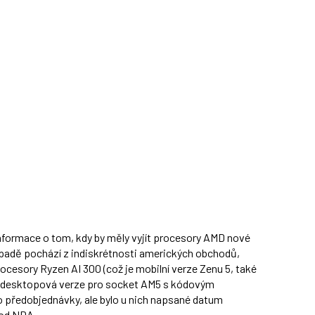
nformace o tom, kdy by měly vyjít procesory AMD nové
ípadě pochází z indiskrétnosti amerických obchodů,
rocesory Ryzen AI 300 (což je mobilní verze Zenu 5, také
je desktopová verze pro socket AM5 s kódovým
o předobjednávky, ale bylo u nich napsané datum
pod NDA.