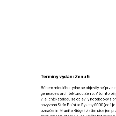
Termíny vydání Zenu 5
Během minulého týdne se objevily nejprve i
generace s architekturou Zen 5. V tomto př
v jejichž katalogu se objevily notebooky s p
nazývaná Strix Point) a Ryzeny 9000 (což 
označením Granite Ridge). Zatím sice jen pr
dostupnosti, které by jinak mělo být tajné 