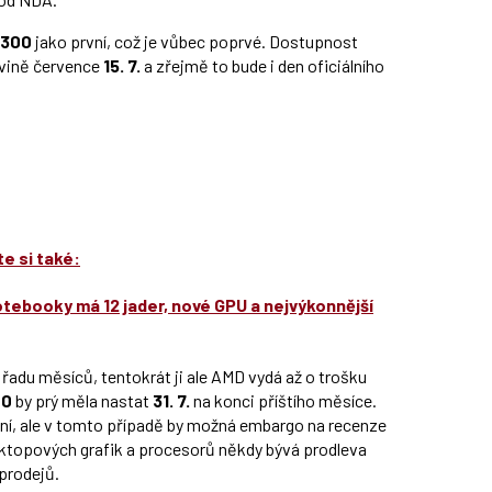
 300
jako první, což je vůbec poprvé. Dostupnost
ovině července
15. 7.
a zřejmě to bude i den oficiálního
e si také:
otebooky má 12 jader, nové GPU a nejvýkonnější
 řadu měsíců, tentokrát ji ale AMD vydá až o trošku
00
by prý měla nastat
31. 7.
na konci příštího měsíce.
dení, ale v tomto případě by možná embargo na recenze
sktopových grafik a procesorů někdy bývá prodleva
prodejů.