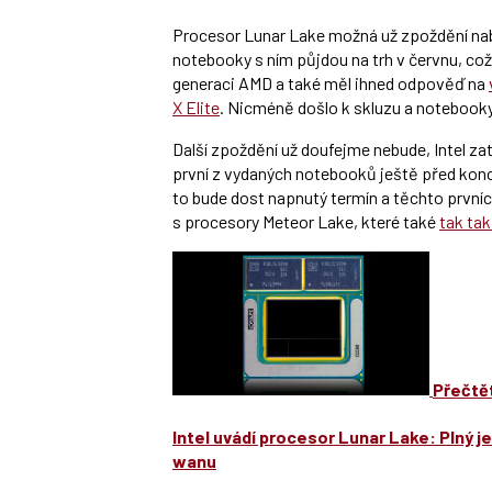
Procesor Lunar Lake možná už zpoždění nabra
notebooky s ním půjdou na trh v červnu, což
generaci AMD a také měl ihned odpověď na
X Elite
. Nicméně došlo k skluzu a notebooky t
Další zpoždění už doufejme nebude, Intel zat
první z vydaných notebooků ještě před koncem
to bude dost napnutý termín a těchto prvn
s procesory Meteor Lake, které také
tak tak
Přečtět
Intel uvádí procesor Lunar Lake: Plný je
wanu