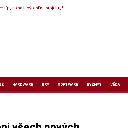
 tipy na nejlepší online projekty!
ZE
HARDWARE
HRY
SOFTWARE
BYZNYS
VĚDA
ní všech nových