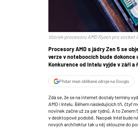
Vzorek procesoru AMD Ryzen pro socket 
Procesory AMD s jádry Zen 5 se obj
verze v noteboocích bude dokonce už
Konkurence od Intelu vyjde v září a ř
Přidat mezi oblíbené zdroje na Googlu
Zdá se, že se na internet dostaly termíny 
AMD i Intelu. Během následujících tří, čtyř 
novinek začne už za pár týdnů. A to Zenem 5
v desktopové podobě. Naopak Intel bude ná
nových architektur tak u něj sklouzne do p