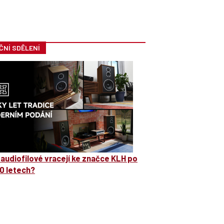
ČNÍ SDĚLENÍ
 audiofilové vracejí ke značce KLH po
0 letech?