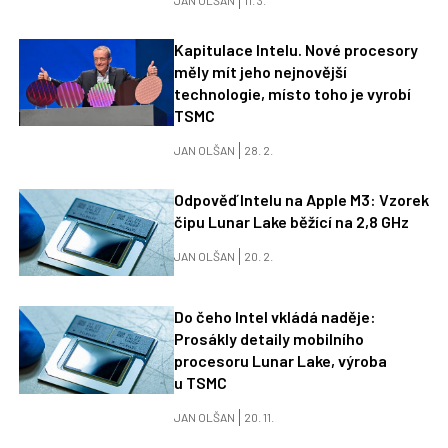
JAN OLŠAN
11. 3.
Kapitulace Intelu. Nové procesory
měly mít jeho nejnovější
technologie, místo toho je vyrobí
TSMC
JAN OLŠAN
28. 2.
Odpověď Intelu na Apple M3: Vzorek
čipu Lunar Lake běžící na 2,8 GHz
JAN OLŠAN
20. 2.
Do čeho Intel vkládá naděje:
Prosákly detaily mobilního
procesoru Lunar Lake, výroba
u TSMC
JAN OLŠAN
20. 11.