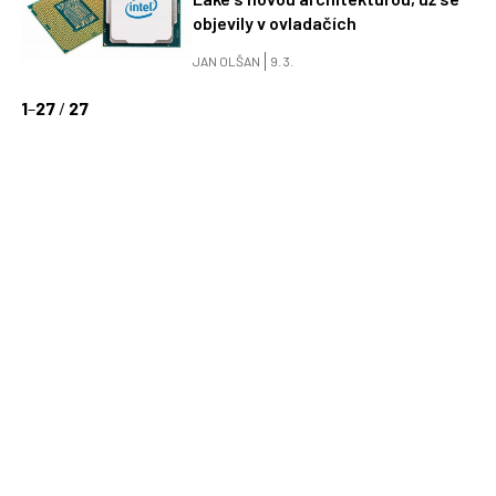
objevily v ovladačích
JAN OLŠAN
9. 3.
1
–
27
/
27