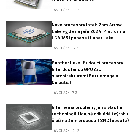
JAN OLŠAN
10. 7.
Nové procesory Intel: 2nm Arrow
Lake vyjde na jaře 2024. Platforma
LGA 1851 ponese i Lunar Lake
JAN OLŠAN
17. 3.
Panther Lake: Budoucí procesory
Intel dostanou GPU Arc
s architekturami Battlemage a
Celestial
JAN OLŠAN
7. 3.
Intel nemá problémy jen s vlastní
technologií. Údajně odkládá i výrobu
čipů na 3nm procesu TSMC (update)
JAN OLŠAN
21. 2.