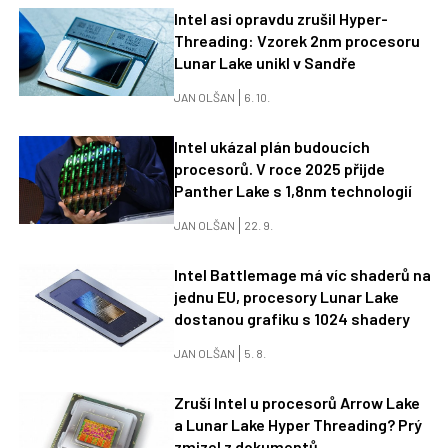
Intel asi opravdu zrušil Hyper-
Threading: Vzorek 2nm procesoru
Lunar Lake unikl v Sandře
JAN OLŠAN
6. 10.
Intel ukázal plán budoucích
procesorů. V roce 2025 přijde
Panther Lake s 1,8nm technologií
JAN OLŠAN
22. 9.
Intel Battlemage má víc shaderů na
jednu EU, procesory Lunar Lake
dostanou grafiku s 1024 shadery
JAN OLŠAN
5. 8.
Zruší Intel u procesorů Arrow Lake
a Lunar Lake Hyper Threading? Prý
zmizel z dokumentů