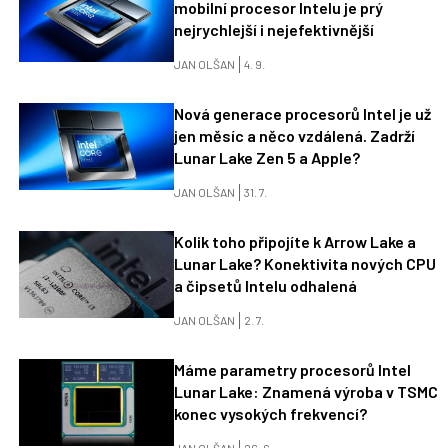
mobilní procesor Intelu je prý
nejrychlejší i nejefektivnější
JAN OLŠAN
4. 9.
Nová generace procesorů Intel je už
jen měsíc a něco vzdálená. Zadrží
Lunar Lake Zen 5 a Apple?
JAN OLŠAN
31. 7.
Kolik toho připojíte k Arrow Lake a
Lunar Lake? Konektivita nových CPU
a čipsetů Intelu odhalená
JAN OLŠAN
2. 7.
Máme parametry procesorů Intel
Lunar Lake: Znamená výroba v TSMC
konec vysokých frekvencí?