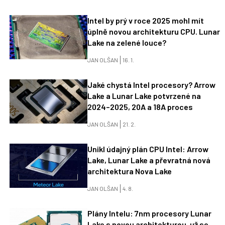
Intel by prý v roce 2025 mohl mít
úplně novou architekturu CPU. Lunar
Lake na zelené louce?
JAN OLŠAN
16. 1.
Jaké chystá Intel procesory? Arrow
Lake a Lunar Lake potvrzené na
2024–2025, 20A a 18A proces
JAN OLŠAN
21. 2.
Unikl údajný plán CPU Intel: Arrow
Lake, Lunar Lake a převratná nová
architektura Nova Lake
JAN OLŠAN
4. 8.
Plány Intelu: 7nm procesory Lunar
Lake s novou architekturou, už se