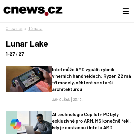
Cnews.cz
»
Témata
Lunar Lake
1
–
27
/
27
Intel může AMD vypálit rybník
v herních handheldech: Ryzen Z2 má
tři modely, některé se starší
architekturou
JAN OLŠAN
23. 10.
AI technologie Copilot+ PC byly
exkluzivně pro ARM. MS konečně řekl,
kdy je dostanou i Intel a AMD