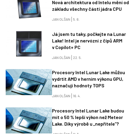
Nová architektura od Intelu mění od
základu všechny části jádra CPU
JAN OLŠAN
5. 6.
Já jsem tu taky, počkejte na Lunar
Lake! Intel je nervózní z čipů ARM
v Copilot+ PC
JAN OLŠAN
22. 5.
Procesory Intel Lunar Lake můžou
vydrtit AMD v herním výkonu GPU,
naznačují hodnoty TOPS
JAN OLŠAN
16. 4.
Procesory Intel Lunar Lake budou
mít o 50 % lepší výkon než Meteor
Lake. Díky výrobě u „nepřítele“?