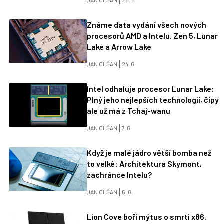
JAN OLŠAN
26. 6.
Známe data vydání všech nových
procesorů AMD a Intelu. Zen 5, Lunar
Lake a Arrow Lake
JAN OLŠAN
24. 6.
Intel odhaluje procesor Lunar Lake:
Plný jeho nejlepších technologií, čipy
ale už má z Tchaj-wanu
JAN OLŠAN
7. 6.
Když je malé jádro větší bomba než
to velké: Architektura Skymont,
zachránce Intelu?
JAN OLŠAN
6. 6.
Lion Cove boří mýtus o smrti x86.