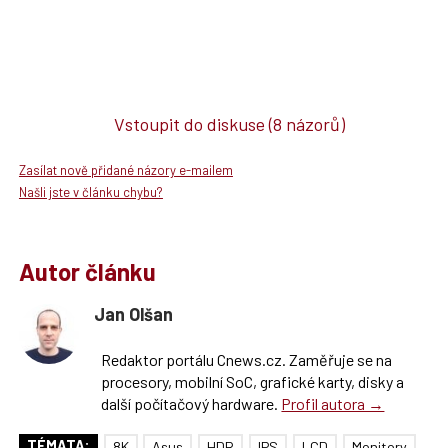
Vstoupit do diskuse
(8 názorů)
Zasílat nově přidané názory e-mailem
Našli jste v článku chybu?
Autor článku
Jan Olšan
Redaktor portálu Cnews.cz. Zaměřuje se na
procesory, mobilní SoC, grafické karty, disky a
další počítačový hardware.
Profil autora →
TÉMATA:
8K
Asus
HDR
IPS
LCD
Monitory