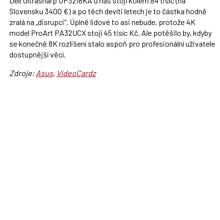
Dell Ultrasharp UP3218KA u nás stojí kolem 84 tisíc (na
Slovensku 3400 €) a po těch devíti letech je to částka hodně
zralá na „disrupci“. Úplně lidové to asi nebude, protože 4K
model ProArt PA32UCX stojí 45 tisíc Kč. Ale potěšilo by, kdyby
se konečně 8K rozlišení stalo aspoň pro profesionální uživatele
dostupnější věcí.
Zdroje:
Asus
,
VideoCardz