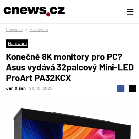
Cnews.cz
»
Hardware
Hardware
Konečně 8K monitory pro PC?
Asus vydává 32palcový Mini-LED
ProArt PA32KCX
Jan Olšan
20. 10. 2025
S
S
S
d
d
d
í
í
í
l
l
e
e
l
j
j
t
e
t
e
e
t
n
n
a
a