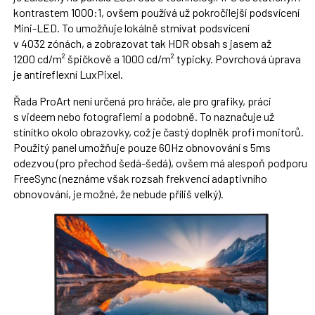
kontrastem 1000:1, ovšem používá už pokročilejší podsvícení
Mini-LED. To umožňuje lokálně stmívat podsvícení
v 4032 zónách, a zobrazovat tak HDR obsah s jasem až
1200 cd/m² špičkově a 1000 cd/m² typicky. Povrchová úprava
je antireflexní LuxPixel.
Řada ProArt není určená pro hráče, ale pro grafiky, práci
s videem nebo fotografiemi a podobně. To naznačuje už
stínítko okolo obrazovky, což je častý doplněk profi monitorů.
Použitý panel umožňuje pouze 60Hz obnovování s 5ms
odezvou (pro přechod šedá-šedá), ovšem má alespoň podporu
FreeSync (neznáme však rozsah frekvencí adaptivního
obnovování, je možné, že nebude příliš velký).