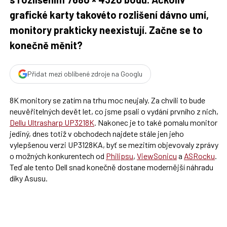
grafické karty takovéto rozlišení dávno umí,
monitory prakticky neexistují. Začne se to
konečně měnit?
Přidat mezi oblíbené zdroje na Googlu
8K monitory se zatím na trhu moc neujaly. Za chvíli to bude
neuvěřitelných devět let, co jsme psali o vydání prvního z nich,
Dellu Ultrasharp UP3218K
. Nakonec je to také pomalu monitor
jediný, dnes totiž v obchodech najdete stále jen jeho
vylepšenou verzi UP3128KA, byť se mezitím objevovaly zprávy
o možných konkurentech od
Philipsu
,
ViewSonicu
a
ASRocku
.
Teď ale tento Dell snad konečně dostane modernější náhradu
díky Asusu.