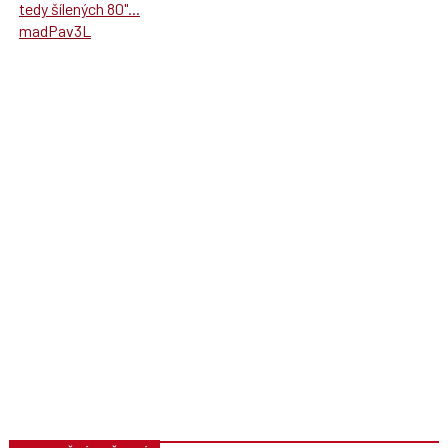
tedy šílených 80"...
madPav3L