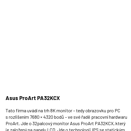
Asus ProArt PA32KCX
Tato firma uvádí na trh 8K monitor – tedy obrazovku pro PC
s rozlišením 7680 × 4320 bodů – ve své řadě pracovní hardwaru
ProArt. Jde o 32palcový monitor Asus ProArt PA32KCX, který
je založený na panelu LCD. Jde o technologii IPS se statickým