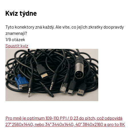
Kvíz týdne
Tyto konektory zná každý. Ale víte, co jejich zkratky doopravdy
znamenají?
1/9 otázek
Spustit kvíz
Pro mně je optimum 109-110 PPI / 0,23 do pitch, což odpovídá
27" 2560x1440, nebo 34" 3440x1440, 40" 3840x2160 a pro to 8K