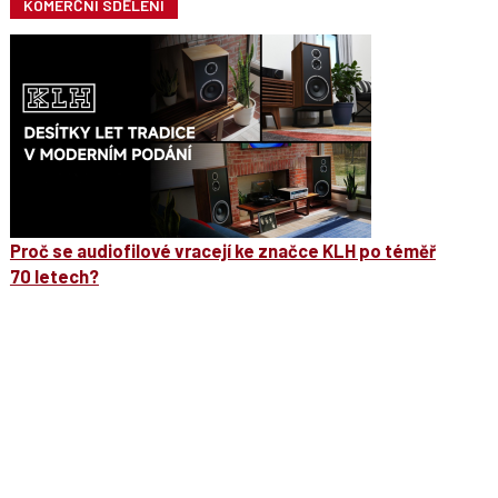
KOMERČNÍ SDĚLENÍ
Proč se audiofilové vracejí ke značce KLH po téměř
70 letech?