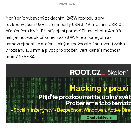
Autor: Asus
Monitor je vybavený základními 2×3W reproduktory,
rozbočovačem USB s třemi porty USB 3.2 A a jedním USB-C a
přepínačem KVM. Při připojení pomocí Thunderboltu 4 může
nabíjet notebook příkonem až 96 W. V této kategorii asi
samozřejmostí je stojan s plnými možnostmi natavení (výška
v rozsahu 100 mm a pivot pro otočení vertikálně) i možnost
montáže VESA.