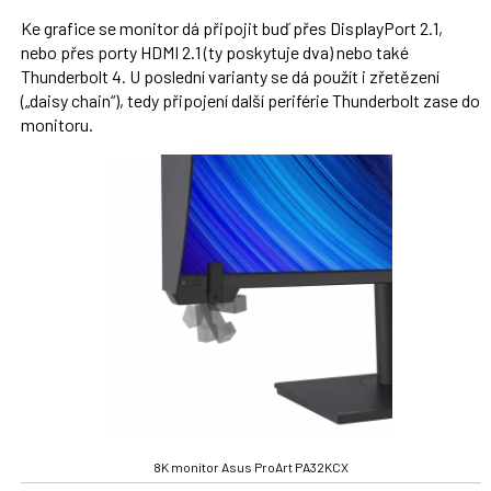
Ke grafice se monitor dá připojit buď přes DisplayPort 2.1,
nebo přes porty HDMI 2.1 (ty poskytuje dva) nebo také
Thunderbolt 4. U poslední varianty se dá použít i zřetězení
(„daisy chain“), tedy připojení další periférie Thunderbolt zase do
monitoru.
8K monitor Asus ProArt PA32KCX