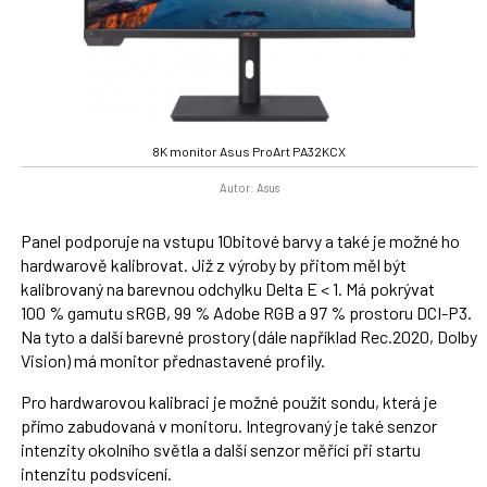
8K monitor Asus ProArt PA32KCX
Autor: Asus
Panel podporuje na vstupu 10bitové barvy a také je možné ho
hardwarově kalibrovat. Již z výroby by přitom měl být
kalibrovaný na barevnou odchylku Delta E < 1. Má pokrývat
100 % gamutu sRGB, 99 % Adobe RGB a 97 % prostoru DCI-P3.
Na tyto a další barevné prostory (dále například Rec.2020, Dolby
Vision) má monitor přednastavené profily.
Pro hardwarovou kalibraci je možné použít sondu, která je
přímo zabudovaná v monitoru. Integrovaný je také senzor
intenzity okolního světla a další senzor měřící při startu
intenzitu podsvícení.