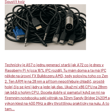
Spustit kvíz
Technicky je A57 o jednu generaci starší jak A72 co je dnes v
Raspberry Pi 4 (cca 16% IPC rozdíl). Tu mám doma a ta má IPC
někde na úrovni FX Bulldozeru AMD, tedy polovinu toho co Zen
2. Ten ARM je na 28 nm a přitom nepotřebuje chladič, prostě
holej čip se 4mi jádry a jede jak ďas. Ukaž mi x86 CPU na 28nm
jak běží s holým CPU. Docela dobře si pamatuji když se mi na
firemním notebooku sekl větrák na 32nm Sandy Bridge 2420M a
výkon klesl na 400 MHz a díky throttlingu prakticky na nulu. A to
tam…