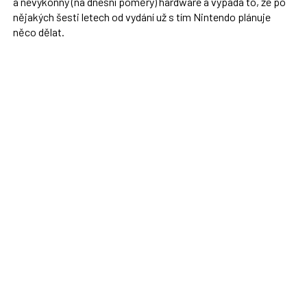
a nevýkonný (na dnešní poměry) hardware a vypadá to, že po
nějakých šesti letech od vydání už s tím Nintendo plánuje
něco dělat.