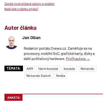
Zasílat nově přidané názory e-mailem
Našli jste v článku chybu?
Autor článku
Jan Olšan
Redaktor portálu Cnews.cz. Zaměřuje se na
procesory, mobilní SoC, grafické karty, disky a
další počítačový hardware.
Profil autora →
TÉMATA:
ARM
Herní konzole
konzole
Nintendo
Nintendo Switch
Nvidia
ANKETA