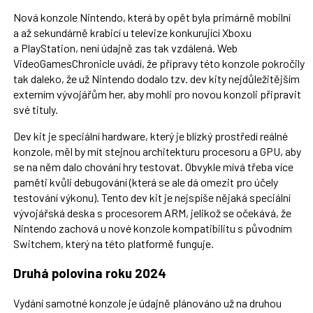
Nová konzole Nintendo, která by opět byla primárně mobilní
a až sekundárně krabicí u televize konkurující Xboxu
a PlayStation, není údajně zas tak vzdálená. Web
VideoGamesChronicle uvádí, že přípravy této konzole pokročily
tak daleko, že už Nintendo dodalo tzv. dev kity nejdůležitějším
externím vývojářům her, aby mohli pro novou konzoli připravit
své tituly.
Dev kit je speciální hardware, který je blízký prostředí reálné
konzole, měl by mít stejnou architekturu procesoru a GPU, aby
se na něm dalo chování hry testovat. Obvykle mívá třeba více
paměti kvůli debugování (která se ale dá omezit pro účely
testování výkonu). Tento dev kit je nejspíše nějaká speciální
vývojářská deska s procesorem ARM, jelikož se očekává, že
Nintendo zachová u nové konzole kompatibilitu s původním
Switchem, který na této platformě funguje.
Druhá polovina roku 2024
Vydání samotné konzole je údajně plánováno už na druhou