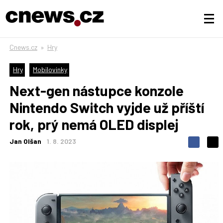
Cnews.cz
»
Hry
Hry
Mobilovinky
Next-gen nástupce konzole
Nintendo Switch vyjde už příští
rok, prý nemá OLED displej
Jan Olšan
1. 8. 2023
S
S
S
d
d
d
í
í
í
l
l
e
e
l
j
j
t
e
t
e
e
t
n
n
a
a