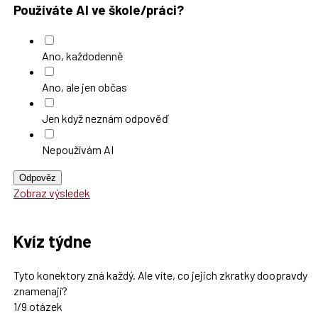
Používáte AI ve škole/práci?
Ano, každodenně
Ano, ale jen občas
Jen když neznám odpověď
Nepoužívám AI
Odpověz
Zobraz výsledek
Kvíz týdne
Tyto konektory zná každý. Ale víte, co jejich zkratky doopravdy
znamenají?
1/9 otázek