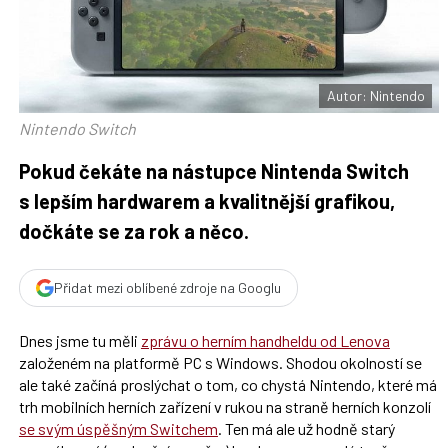
F
s
a
í
c
t
e
i
b
X
o
o
Autor: Nintendo
k
u
Nintendo Switch
Pokud čekáte na nástupce Nintenda Switch
s lepším hardwarem a kvalitnější grafikou,
dočkáte se za rok a něco.
Přidat mezi oblíbené zdroje na Googlu
Dnes jsme tu měli
zprávu o herním handheldu od Lenova
založeném na platformě PC s Windows. Shodou okolností se
ale také začíná proslýchat o tom, co chystá Nintendo, které má
trh mobilních herních zařízení v rukou na straně herních konzolí
se svým úspěšným Switchem
. Ten má ale už hodně starý