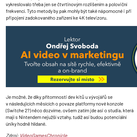
vykreslovalo třeba jen se čtvrtinovým rozlišením a poloviční
frekvencí. Tyto metody by pak mohly být také nápomocné i při
připojení zadokovaného zařízení ke 4K televizoru.
Je možné, že díky přítomnosti dev kitů u vývojářů se
v následujících měsících o povaze platformy nové konzole
(Switche 2?) něco dozvíme, ovšem zatím jde asi o studia, která
mají s Nintendem nejužší vztahy, tudíž asi budou potenciální
úniky hodně hlídané.
Zdroj:
VideoGamesChronicle