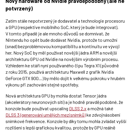
Nový hardware od Nvidie pravděpodobný (ale ne
potvrzený)
Zatím stále nepotvrzený je dodavatel a technologie procesoru
a GPU (respektive mobilního SoC, který je bude integrovat).
V tomto případě je ale mnoho důvodů se domnívat, že
Nintendu ho opět bude dodávat Nvidia, protože to umožní
(snad) bezproblémovou kompatibilitu a kontinuitu ve vývoji
her. Nový SoC by měl používat novější jádra ARM a novější
architekturu GPU od Nvidie na novějším výrobním procesu.
Vzhledem ke stáří nyní používaného čipu Tegra X1 (původně
z roku 2015, používá architekturu Maxwell z grafik Nvidia
GeForce GTX 900…) by mělo dojít k velkému pokroku v hrubém
výkonu při zachování stejné spotřeby.
Nová architektura GPU by mohla dostat Tensor jádra
(akcelerátory neuronových sítí) a je hodně pravděpodobné, že
konzole bude používat upscaling
DLSS 2.x
a možná také
DLSS 3 (generování umělých mezisnímků)
ke zdvojnásobení
snímkové frekvence. Konzole by díky tomu mohla zvládat vyšší
rozlišení s lepší grafickou kvalitou, protože by GPU reálně