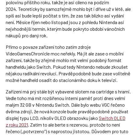
polovinu příštího roku, takže je asi cíleno na podzim
2024. Teoreticky by samozřejmě mohlo být i dříve už v létě, ale
spíš asi bude lepší počítat s tím, že zas tak blízko asi vydání
není. Měsíce říjen nebo listopad jsou z pohledu Nintenda asi
nejvhodnější termín, kterým bude pokryto období vánočních
nákupů pro daný rok.
Přímo o povaze zařízení toho zatím zdroje
VideoGamesChronicle moc neřekly. Má jít ale zase o mobilní
zařízení, takže by zřejmě mohlo mít velmi podobný formát
handheldu jako Switch. Pokud tedy Nintendo nebude zkoušet
nějakou radikální revoluci. Pravděpodobně bude zase volitelně
možné handheld osadit do stacionárního doku k televizi.
Zařízení má prý stále být vybavené slotem na cartridge s hrami.
Vedle toho má mít rozšířenou interní paměť proti dnes velmi
malým 32 GB v Nintendu Switch. Dále bylo webu VGC řečeno
dvěma zdroji, že nová konzole bude pravděpodobně používat
displej typu LCD, nikoliv OLED obrazovku jako
Switch OLED
z roku 2021
. Zatím to ale berte s rezervou, protože to není
řečeno („potvrzeno“) s naprostou jistotou. Důvodem pro tuto