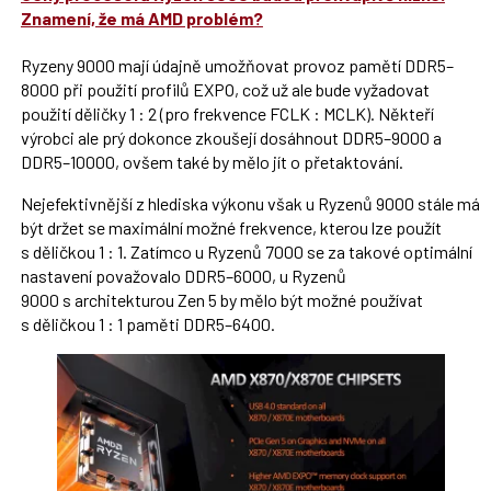
Znamení, že má AMD problém?
Ryzeny 9000 mají údajně umožňovat provoz pamětí DDR5–
8000 při použití profilů EXPO, což už ale bude vyžadovat
použití děličky 1 : 2 (pro frekvence FCLK : MCLK). Někteří
výrobci ale prý dokonce zkoušejí dosáhnout DDR5–9000 a
DDR5–10000, ovšem také by mělo jít o přetaktování.
Nejefektivnější z hlediska výkonu však u Ryzenů 9000 stále má
být držet se maximální možné frekvence, kterou lze použít
s děličkou 1 : 1. Zatímco u Ryzenů 7000 se za takové optimální
nastavení považovalo DDR5–6000, u Ryzenů
9000 s architekturou Zen 5 by mělo být možné používat
s děličkou 1 : 1 paměti DDR5–6400.