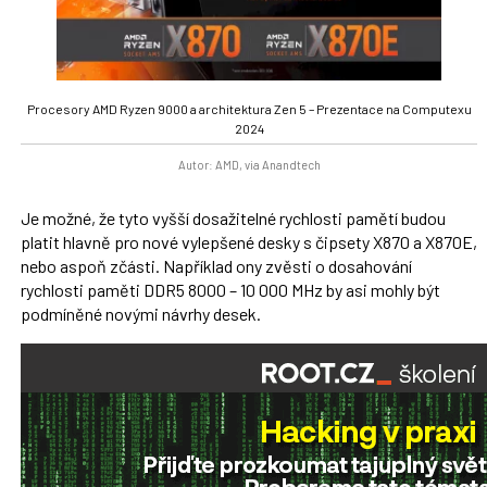
Procesory AMD Ryzen 9000 a architektura Zen 5 – Prezentace na Computexu
2024
Autor: AMD, via Anandtech
Je možné, že tyto vyšší dosažitelné rychlosti pamětí budou
platit hlavně pro nové vylepšené desky s čipsety X870 a X870E,
nebo aspoň zčásti. Například ony zvěsti o dosahování
rychlosti paměti DDR5 8000 – 10 000 MHz by asi mohly být
podmíněné novými návrhy desek.