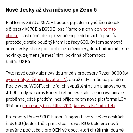
Nové desky až dva měsíce po Zenu 5
Platformy X870 a X870E budou upgradem nynějších desek
s čipsety X670E a B650E, psali jsme o nich více
v tomto
článku
. Částečně jde o přeznačení předchozích čipsetů,
protože je stále použitý křemík z řady 600. Ovšem samotné
nové desky, které pod tímto označením vyjdou, budou mít jisté
novinky, zejména je mezi nimi povinná přítomnost
řadiče USB4.
Tyto nové desky ale nevyjdou hned s procesory Ryzen 9000 (ty
by se měly začít prodávat 31. 7.
), ale až o dva měsíce později.
Podle webu WCCFtech je jejich vypuštění na trh plánováno na
30. 9.
, tedy na samý konec třetího kvartálu. Jejich vydání ale
proběhne ještě předtím, než přijde na trh nová platforma LGA
1851 pro
procesory Core Ultra 200 „Arrow Lake“ od Intelu
.
Procesory Ryzen 9000 budou fungovat i ve starších deskách
řady 600 (bude stačit jim aktualizovat BIOS), ale pro nově
stavěné počítače a pro OEM výrobce, kteří chtějí mít ideálně