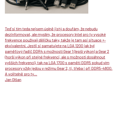
Teď si tím teda nejsem úplně jistý a doufám, že nebudu
dezinformovat, ale myslím, že procesory Intel pro ty vysoké
frekvence používají děličku taky, takže je tam asi situace +-
ekvivalentní. Jestli si pamatujete na LGA 1200 jak byl
paměťový řadič DDR4 s možností Gear 1 (lepší výkon) a Gear 2
(horší výkon při stejné frekvenci, ale s možností dosáhnout
vyšších frekvencí), tak na LGA 1700 s pamětí DDR5 pokud vím
procesory vždy jedou v režimu Gear 2, tj. třeba i při DDR5-4800.
A volitelně pro ty…
Jan Olšan