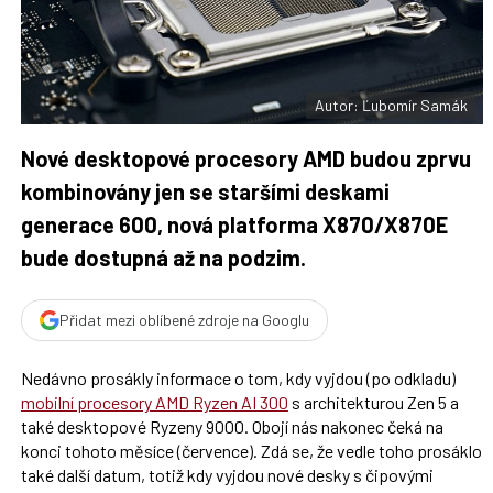
F
s
a
í
c
t
e
i
b
X
o
o
Autor: Ľubomír Samák
k
u
Nové desktopové procesory AMD budou zprvu
kombinovány jen se staršími deskami
generace 600, nová platforma X870/X870E
bude dostupná až na podzim.
Přidat mezi oblíbené zdroje na Googlu
Nedávno prosákly informace o tom, kdy vyjdou (po odkladu)
mobilní procesory AMD Ryzen AI 300
s architekturou Zen 5 a
také desktopové Ryzeny 9000. Obojí nás nakonec čeká na
konci tohoto měsíce (července). Zdá se, že vedle toho prosáklo
také další datum, totiž kdy vyjdou nové desky s čipovými