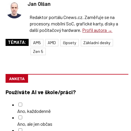
Jan Olšan
Redaktor portálu Cnews.cz. Zaměřuje se na
procesory, mobilní SoC, grafické karty, disky a
další počítačový hardware.
Profil autora →
TÉMATA:
AM5
AMD
čipsety
Základní desky
Zen 5
ANKETA
Používáte AI ve škole/práci?
Ano, každodenně
Ano, ale jen občas