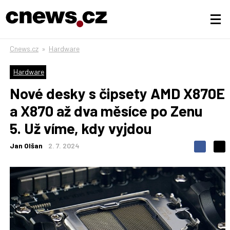
Cnews.cz
»
Hardware
Hardware
Nové desky s čipsety AMD X870E
a X870 až dva měsíce po Zenu
5. Už víme, kdy vyjdou
Jan Olšan
2. 7. 2024
S
S
S
d
d
d
í
í
í
l
l
e
e
l
j
j
t
e
t
e
e
t
n
n
a
a