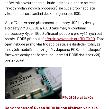
každý rok novou generaci, bude k dispozici tento refresh.
Prvotní vydání nových procesorů ale bude probíhat čistě
v kombinaci se staršími deskami generace 600.
Vedle již potvrzené přítomnosti podpory USB4 by desky
s čipsety AMD X870E a X870 také měly v kombinaci
s procesory Ryzen 9000 přinášet podporu pro vyšší rychlost
pamětí DDR5 při použití
přetaktovávacích profilů EXPO
. Toto
opět nebude přímo vlastnost čipsetu, ale důsledek toho, že
u nových modelů bude zřejmě vylepšeno PCB, nebo alespoň
firmware desky, takže se budou paměti DDR5 dát lépe (výš)
přetaktovat.
Přečtěte si také:
Ceny procesorů Ryzen 9000 budou překvapivě nízké.